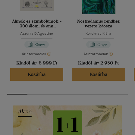
Álmok és szimbólumok -
Nostradamus rendhez
300 álom, és ami
vezető káosza
mögöttük van
Azzurra D'Agostino
Koroknay Klára
Könyv
Könyv
Árinformációk
Árinformációk
Kiadói ár:
6 999 Ft
Kiadói ár:
2 950 Ft
Kosárba
Kosárba