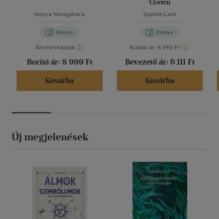
Crown
Hanya Yanagihara
Sophie Lark
Könyv
Könyv
Árinformációk
Kiadói ár:
6 790 Ft
Borító ár:
8 999 Ft
Bevezető ár:
6 111 Ft
Kosárba
Kosárba
Új megjelenések