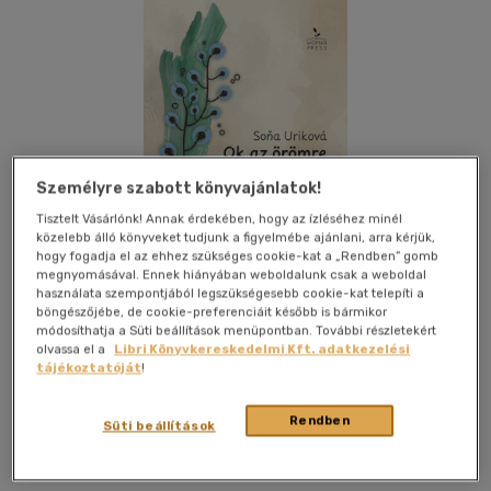
Személyre szabott könyvajánlatok!
Tisztelt Vásárlónk! Annak érdekében, hogy az ízléséhez minél
közelebb álló könyveket tudjunk a figyelmébe ajánlani, arra kérjük,
hogy fogadja el az ehhez szükséges cookie-kat a „Rendben” gomb
megnyomásával. Ennek hiányában weboldalunk csak a weboldal
használata szempontjából legszükségesebb cookie-kat telepíti a
böngészőjébe, de cookie-preferenciáit később is bármikor
módosíthatja a Süti beállítások menüpontban. További részletekért
olvassa el a
Libri Könyvkereskedelmi Kft. adatkezelési
Kívánságlistához adom
Megosztom
tájékoztatóját
!
Rendben
Süti beállítások
Womanpress
|
2025
|
magyar nyelvű
|
puhatáblás,
ragasztókötött
|
105 oldal