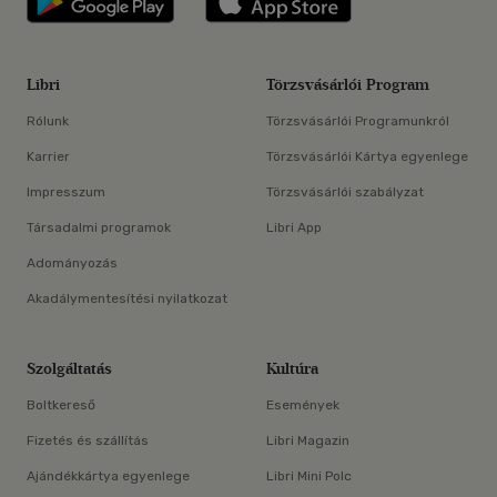
Libri
Törzsvásárlói Program
Rólunk
Törzsvásárlói Programunkról
Karrier
Törzsvásárlói Kártya egyenlege
Impresszum
Törzsvásárlói szabályzat
Társadalmi programok
Libri App
Adományozás
Akadálymentesítési nyilatkozat
Szolgáltatás
Kultúra
Boltkereső
Események
Fizetés és szállítás
Libri Magazin
Ajándékkártya egyenlege
Libri Mini Polc