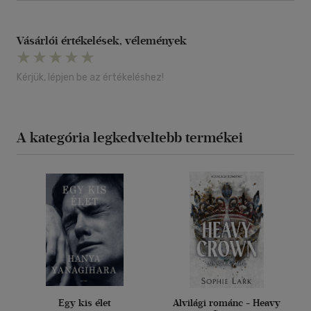
Vásárlói értékelések, vélemények
Kérjük, lépjen be az értékeléshez!
A kategória legkedveltebb termékei
Egy kis élet
Alvilági románc - Heavy