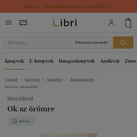
Kulacs / strandtáska most csak 1499 Ft!
Törzsvásárlói Kártya adatai
Részletes keresés
Könyvek
E-könyvek
Hangoskönyvek
Antikvár
Zene,
Főoldal
Könyvek
Irodalom
Szépirodalom
Novella, elbeszélés
Sona Uriková
Ok az örömre
Könyv