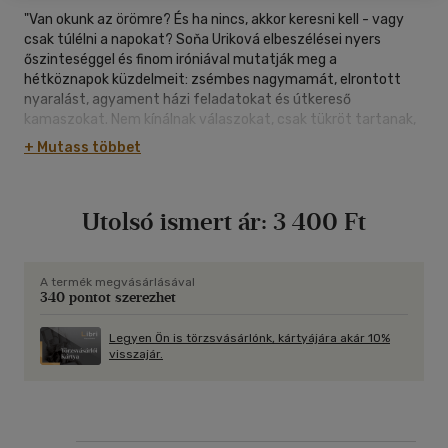
"Van okunk az örömre? És ha nincs, akkor keresni kell - vagy
csak túlélni a napokat? Soňa Uriková elbeszélései nyers
őszinteséggel és finom iróniával mutatják meg a
hétköznapok küzdelmeit: zsémbes nagymamát, elrontott
nyaralást, agyament házi feladatokat és útkereső
kamaszokat. Nem kínálnak válaszokat, csak tükröt tartanak,
könyörtelenül pontosan megmutatva, milyen apróságok
+ Mutass többet
képesek reményt adni, vagy épp végleg elvenni a kedvünket.
Ezek a történetek nem vigasztalnak, de talán segítenek
felismerni, mi tart mégis életben bennünket. "Mišo aznap
Utolsó ismert ár:
3 400 Ft
dührohamot kapott, mert Kevinnek, a padtársának már egész
csigacsaládja volt, és folyton fotókat küldözgetett róla. Hogy
tartja őket a kezében, a fején, a tányéron, különféle
filterekkel és szuperhősmatricákkal. Próbáltam elmagyarázni
A termék megvásárlásával
340 pontot szerezhet
Mišónak, hogy ezzel nem ér el semmit, kap csigát, ha szót
fogad, és ha a kiállítás után sem megy át rajta, hiszen a
naplóba anélkül is ügyesen elkészítheti a feladatot, hogy
Legyen Ön is törzsvásárlónk, kártyájára akár 10%
visszajár.
tartana otthon csigát.""