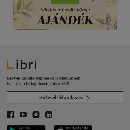
Libri
Legyen mindig képben az irodalommal!
Iratkozzon fel legfrissebb híreinkért!
Hírlevél-feliratkozás
Libri a Facebookon
Libri a Youtube-on
Libri az Instagramon
Libri a LinkedInen
Libri applikáció Szerezd meg: Google P
Libri applikáció 