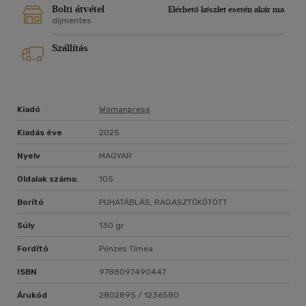
Bolti átvétel
Elérhető készlet esetén akár ma
díjmentes
Szállítás
Kiadó
Womanpress
Kiadás éve
2025
Nyelv
MAGYAR
Oldalak száma:
105
Borító
PUHATÁBLÁS, RAGASZTÓKÖTÖTT
Súly
130 gr
Fordító
Pénzes Tímea
ISBN
9788097490447
Árukód
2802895 / 1236580