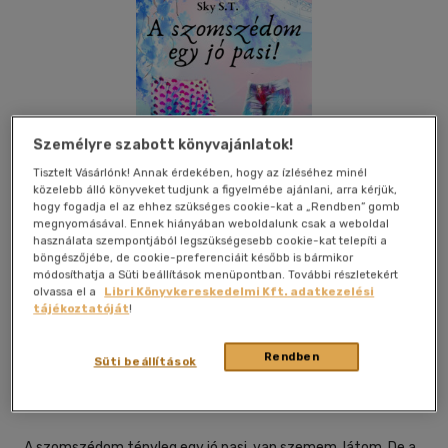
Személyre szabott könyvajánlatok!
Tisztelt Vásárlónk! Annak érdekében, hogy az ízléséhez minél
közelebb álló könyveket tudjunk a figyelmébe ajánlani, arra kérjük,
hogy fogadja el az ehhez szükséges cookie-kat a „Rendben” gomb
megnyomásával. Ennek hiányában weboldalunk csak a weboldal
használata szempontjából legszükségesebb cookie-kat telepíti a
böngészőjébe, de cookie-preferenciáit később is bármikor
módosíthatja a Süti beállítások menüpontban. További részletekért
olvassa el a
Libri Könyvkereskedelmi Kft. adatkezelési
tájékoztatóját
!
Beleolvasok
Kívánságlistához adom
Megosztom
Rendben
Süti beállítások
Helma Könyvek
|
2023
|
magyar nyelvű
A szomszédom tényleg egy jó pasi, van szemem, látom. De a