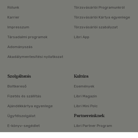
Rólunk
Törzsvásárlói Programunkról
Karrier
Törzsvásárlói Kártya egyenlege
Impresszum
Törzsvásárlói szabályzat
Társadalmi programok
Libri App
Adományozás
Akadálymentesítési nyilatkozat
Szolgáltatás
Kultúra
Boltkereső
Események
Fizetés és szállítás
Libri Magazin
Ajándékkártya egyenlege
Libri Mini Polc
Partnereinknek
Ügyfélszolgálat
E-könyv-segédlet
Libri Partner Program
×
Elállási nyilatkozat
Médiaajánlat