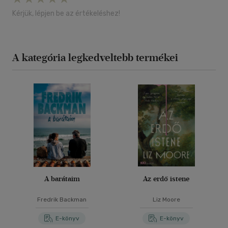
Kérjük, lépjen be az értékeléshez!
A kategória legkedveltebb termékei
A barátaim
Az erdő istene
Fredrik Backman
Liz Moore
E-könyv
E-könyv