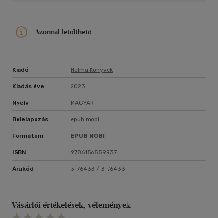
Azonnal letölthető
Kiadó
Helma Könyvek
Kiadás éve
2023
Nyelv
MAGYAR
Belelapozás
epub
mobi
Formátum
EPUB
MOBI
ISBN
9786156559937
Árukód
3-76433 / 3-76433
Vásárlói értékelések, vélemények