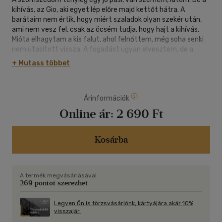
kihívás, az Gio, aki egyet lép előre majd kettőt hátra. A
barátaim nem értik, hogy miért szaladok olyan szekér után,
ami nem vesz fel, csak az öcsém tudja, hogy hajt a kihívás.
Mióta elhagytam a kis falut, ahol felnőttem, még soha senki
nem utasított vissza. A fogadást ugyan elvesztem, de a
szomszédom szerelmét végre elnyerem. Egy baj van csupán:
+ Mutass többet
a szomszédom titkolja előttem a családi
nevét. Szívmelengető történet szerelemről, barátságról és
az emberi hülyeségről, ami határtalan. Kitalált történet, de ha
Árinformációk
magadra ismersz, az talán mégsem a véletlen műve
(hahaha).
Online ár:
2 690 Ft
Kosárba
A termék megvásárlásával
269 pontot szerezhet
Legyen Ön is törzsvásárlónk, kártyájára akár 10%
visszajár.