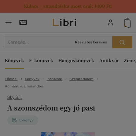
Kulacs / strandtáska most csak 1499 Ft!
Törzsvásárlói Kártya adatai
Részletes keresés
Könyvek
E-könyvek
Hangoskönyvek
Antikvár
Zene,
Főoldal
Könyvek
Irodalom
Szépirodalom
Romantikus, kalandos
Sky S.T.
A szomszédom egy jó pasi
E-könyv