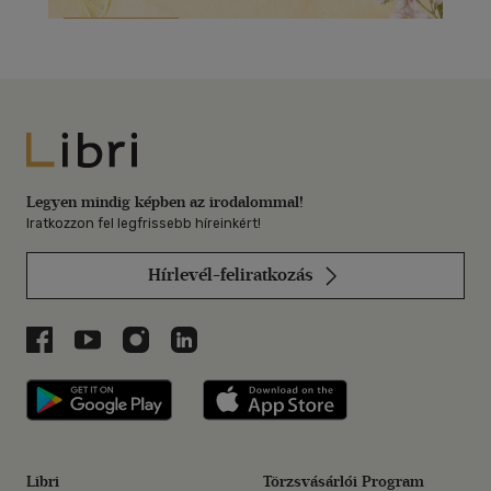
Libri
Legyen mindig képben az irodalommal!
Iratkozzon fel legfrissebb híreinkért!
Hírlevél-feliratkozás
Libri a Facebookon
Libri a Youtube-on
Libri az Instagramon
Libri a LinkedInen
Libri applikáció Szerezd meg: Google P
Libri applikáció 
Libri
Törzsvásárlói Program