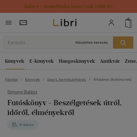
Kulacs / strandtáska most csak 1499 Ft!
Törzsvásárlói Kártya adatai
Részletes keresés
Könyvek
E-könyvek
Hangoskönyvek
Antikvár
Zene,
Főoldal
Könyvek
Sport, természetjárás
Általános (évkönyvek)
Simonyi Balázs
Futóskönyv - Beszélgetések útról,
időről, élményekről
E-könyv