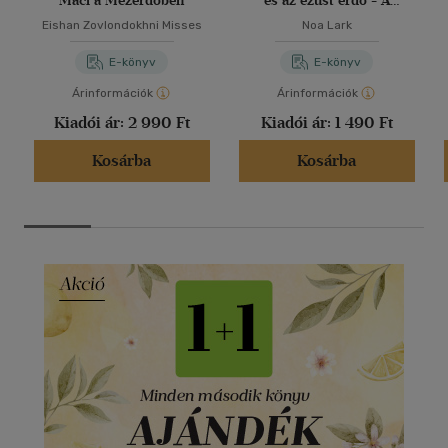
Maci a Mézerdőben
és az ezüst erdő - A
titokzatos ködös erdő
Eishan Zovlondokhni Misses
Noa Lark
E-könyv
E-könyv
Árinformációk
Árinformációk
Kiadói ár:
2 990 Ft
Kiadói ár:
1 490 Ft
Kosárba
Kosárba