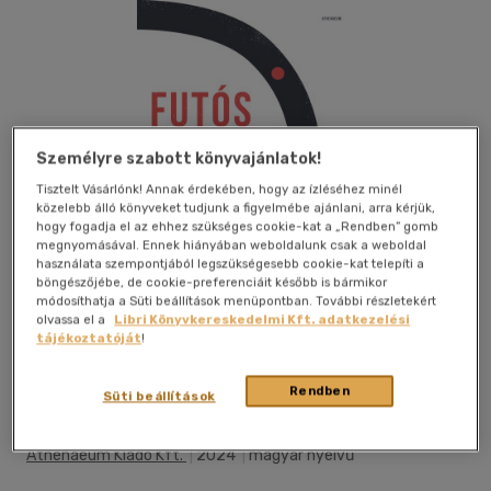
Személyre szabott könyvajánlatok!
Tisztelt Vásárlónk! Annak érdekében, hogy az ízléséhez minél
közelebb álló könyveket tudjunk a figyelmébe ajánlani, arra kérjük,
hogy fogadja el az ehhez szükséges cookie-kat a „Rendben” gomb
megnyomásával. Ennek hiányában weboldalunk csak a weboldal
használata szempontjából legszükségesebb cookie-kat telepíti a
böngészőjébe, de cookie-preferenciáit később is bármikor
módosíthatja a Süti beállítások menüpontban. További részletekért
olvassa el a
Libri Könyvkereskedelmi Kft. adatkezelési
tájékoztatóját
!
Beleolvasok
Kívánságlistához adom
Megosztom
Rendben
Süti beállítások
Athenaeum Kiadó Kft.
|
2024
|
magyar nyelvű