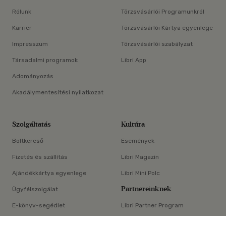
Rólunk
Törzsvásárlói Programunkról
Karrier
Törzsvásárlói Kártya egyenlege
Impresszum
Törzsvásárlói szabályzat
Társadalmi programok
Libri App
Adományozás
Akadálymentesítési nyilatkozat
Szolgáltatás
Kultúra
Boltkereső
Események
Fizetés és szállítás
Libri Magazin
Ajándékkártya egyenlege
Libri Mini Polc
Partnereinknek
Ügyfélszolgálat
E-könyv-segédlet
Libri Partner Program
×
Elállási nyilatkozat
Médiaajánlat