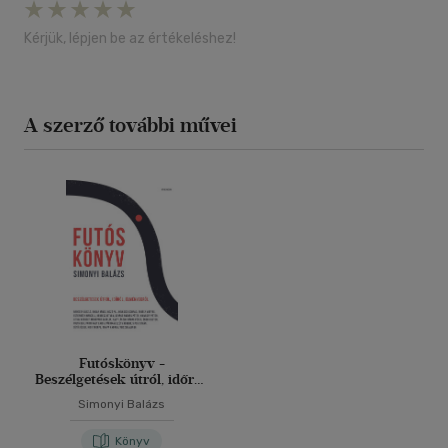
Kérjük, lépjen be az értékeléshez!
A szerző további művei
Futóskönyv -
Beszélgetések útról, időről,
élményekről
Simonyi Balázs
Könyv