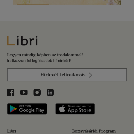
Libri
Legyen mindig képben az irodalommal!
Iratkozzon fel legfrissebb híreinkért!
Hírlevél-feliratkozás
Libri a Facebookon
Libri a Youtube-on
Libri az Instagramon
Libri a LinkedInen
Libri applikáció Szerezd meg: Google P
Libri applikáció 
Libri
Törzsvásárlói Program