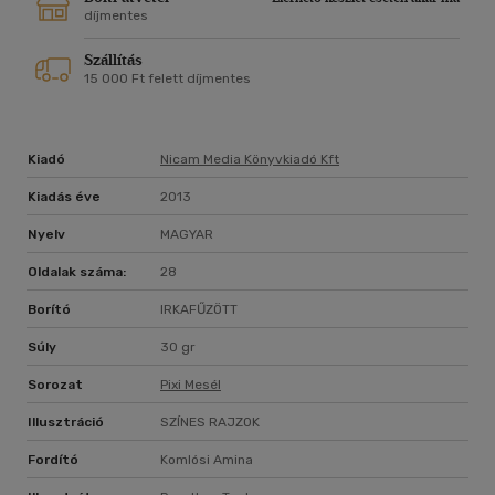
díjmentes
Szállítás
15 000 Ft felett díjmentes
Kiadó
Nicam Media Könyvkiadó Kft
Kiadás éve
2013
Nyelv
MAGYAR
Oldalak száma:
28
Borító
IRKAFŰZÖTT
Súly
30 gr
Sorozat
Pixi Mesél
Illusztráció
SZÍNES RAJZOK
Fordító
Komlósi Amina