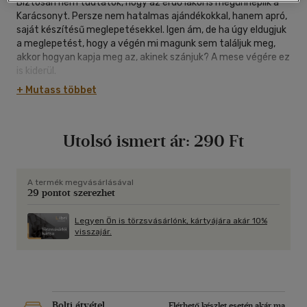
Biztosan nem tudtátok, hogy az erdő lakói is megünneplik a
Karácsonyt. Persze nem hatalmas ajándékokkal, hanem apró,
saját készítésű meglepetésekkel. Igen ám, de ha úgy eldugjuk
a meglepetést, hogy a végén mi magunk sem találjuk meg,
akkor hogyan kapja meg az, akinek szánjuk? A mese végére ez
is kiderül.
+ Mutass többet
Utolsó ismert ár:
290 Ft
A termék megvásárlásával
29 pontot szerezhet
Legyen Ön is törzsvásárlónk, kártyájára akár 10%
visszajár.
Bolti átvétel
Elérhető készlet esetén akár ma