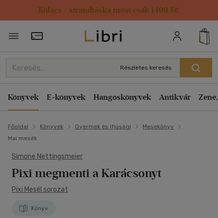
Kulacs / strandtáska most csak 1499 Ft!
Törzsvásárlói Kártya adatai
Részletes keresés
Könyvek
E-könyvek
Hangoskönyvek
Antikvár
Zene,
Főoldal
Könyvek
Gyermek és ifjúsági
Mesekönyv
Mai mesék
Simone Nettingsmeier
Pixi megmenti a Karácsonyt
Pixi Mesél sorozat
Könyv