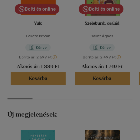
Bolti és online
Bolti és online
Vuk
Szeleburdi család
Fekete István
Bálint Ágnes
Könyv
Könyv
Borító ár:
2 699 Ft
Borító ár:
2 499 Ft
Akciós ár:
1 889 Ft
Akciós ár:
1 749 Ft
Kosárba
Kosárba
Új megjelenések