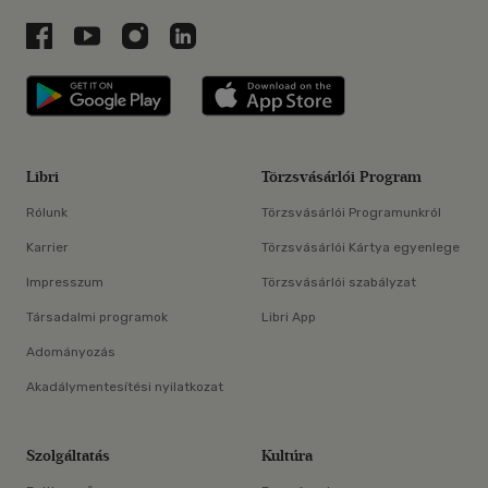
Libri a Facebookon
Libri a Youtube-on
Libri az Instagramon
Libri a LinkedInen
Libri applikáció Szerezd meg: Google P
Libri applikáció 
Libri
Törzsvásárlói Program
Rólunk
Törzsvásárlói Programunkról
Karrier
Törzsvásárlói Kártya egyenlege
Impresszum
Törzsvásárlói szabályzat
Társadalmi programok
Libri App
Adományozás
Akadálymentesítési nyilatkozat
Szolgáltatás
Kultúra