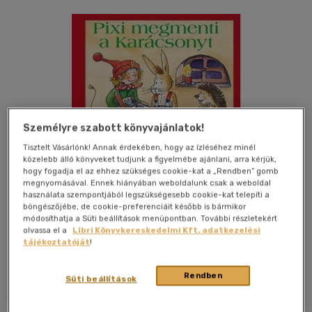
Személyre szabott könyvajánlatok!
Tisztelt Vásárlónk! Annak érdekében, hogy az ízléséhez minél
közelebb álló könyveket tudjunk a figyelmébe ajánlani, arra kérjük,
hogy fogadja el az ehhez szükséges cookie-kat a „Rendben” gomb
megnyomásával. Ennek hiányában weboldalunk csak a weboldal
használata szempontjából legszükségesebb cookie-kat telepíti a
böngészőjébe, de cookie-preferenciáit később is bármikor
módosíthatja a Süti beállítások menüpontban. További részletekért
Kívánságlistához adom
Megosztom
olvassa el a
Libri Könyvkereskedelmi Kft. adatkezelési
tájékoztatóját
!
Nicam Media Könyvkiadó Kft
|
2013
|
magyar nyelvű
Rendben
Süti beállítások
|
irkafűzött
|
28 oldal