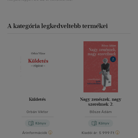
A kategória legkedveltebb termékei
Küldetés
Nagy zenészek, nagy
szerelmek 2.
Orbán Viktor
Bősze Ádám
Könyv
Könyv
Árinformációk
Kiadói ár:
5 999 Ft