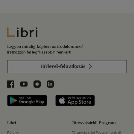
Libri
Legyen mindig képben az irodalommal!
Iratkozzon fel legfrissebb híreinkért!
Hírlevél-feliratkozás
Libri a Facebookon
Libri a Youtube-on
Libri az Instagramon
Libri a LinkedInen
Libri applikáció Szerezd meg: Google P
Libri applikáció 
Libri
Törzsvásárlói Program
Rólunk
Törzsvásárlói Programunkról