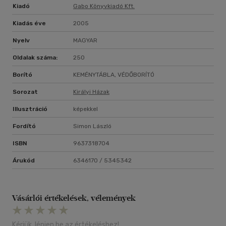
Kiadó
Gabo Könyvkiadó Kft.
Kiadás éve
2005
Nyelv
MAGYAR
Oldalak száma:
250
Borító
KEMÉNYTÁBLA, VÉDŐBORÍTÓ
Sorozat
Királyi Házak
Illusztráció
képekkel
Fordító
Simon László
ISBN
9637318704
Árukód
6346170 / 5345342
Vásárlói értékelések, vélemények
Kérjük, lépjen be az értékeléshez!