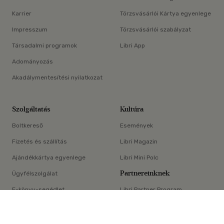
Karrier
Törzsvásárlói Kártya egyenlege
Impresszum
Törzsvásárlói szabályzat
Társadalmi programok
Libri App
Adományozás
Akadálymentesítési nyilatkozat
Szolgáltatás
Kultúra
Boltkereső
Események
Fizetés és szállítás
Libri Magazin
Ajándékkártya egyenlege
Libri Mini Polc
Partnereinknek
Ügyfélszolgálat
E-könyv-segédlet
Libri Partner Program
×
Elállási nyilatkozat
Médiaajánlat