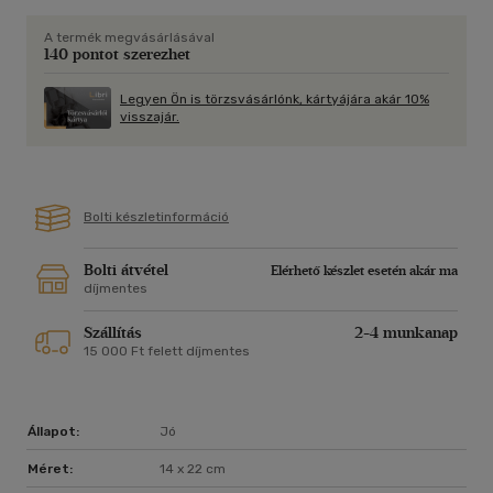
A termék megvásárlásával
140 pontot szerezhet
Legyen Ön is törzsvásárlónk, kártyájára akár 10%
visszajár.
Bolti készletinformáció
Bolti átvétel
Elérhető készlet esetén akár ma
díjmentes
Szállítás
2-4 munkanap
15 000 Ft felett díjmentes
Állapot:
Jó
Méret:
14 x 22 cm