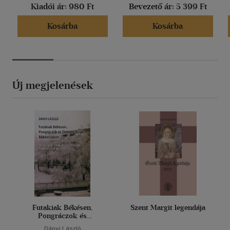
Kiadói ár:
980 Ft
Bevezető ár:
5 399 Ft
Kosárba
Kosárba
Új megjelenések
Futakiak Békésen,
Szent Margit legendája
Pongráczok és
Zlehovszkyak
Dányi László