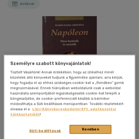
Antikvár
Személyre szabott könyvajánlatok!
Tisztelt Vásárlónk! Annak érdekében, hogy az ízléséhez minél
közelebb álló könyveket tudjunk a figyelmébe ajánlani, arra kérjük,
hogy fogadja el az ehhez szükséges cookie-kat a „Rendben” gomb
megnyomásával. Ennek hiányában weboldalunk csak a weboldal
használata szempontjából legszükségesebb cookie-kat telepíti a
böngészőjébe, de cookie-preferenciáit később is bármikor
módosíthatja a Süti beállítások menüpontban. További részletekért
olvassa el a
Libri Könyvkereskedelmi Kft. adatkezelési
tájékoztatóját
!
Kívánságlistához adom
Megosztom
Rendben
Süti beállítások