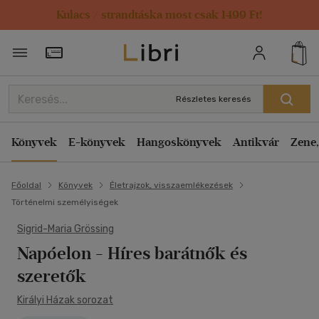
Kulacs / strandtáska most csak 1499 Ft!
Törzsvásárlói Kártya adatai
Részletes keresés
Könyvek
E-könyvek
Hangoskönyvek
Antikvár
Zene,
Főoldal
Könyvek
Életrajzok, visszaemlékezések
Történelmi személyiségek
Sigrid-Maria Grössing
Napóelon
- Híres barátnők és
szeretők
Királyi Házak sorozat