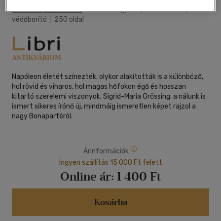
Gabo Könyvkiadó Kft.
|
2005
|
magyar nyelvű
|
keménytábla,
védőborító
|
250 oldal
Napóleon életét színezték, olykor alakították is a különböző,
hol rövid és viharos, hol magas hőfokon égő és hosszan
kitartó szerelemi viszonyok. Sigrid-Maria Grössing, a nálunk is
ismert sikeres írónő új, mindmáig ismeretlen képet rajzol a
nagy Bonapartéról.
Árinformációk
Ingyen szállítás 15 000 Ft felett
Online ár:
1 400 Ft
Kosárba