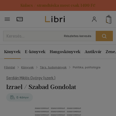
Kulacs / strandtáska most csak 1499 Ft!
Törzsvásárlói Kártya adatai
Részletes keresés
Könyvek
E-könyvek
Hangoskönyvek
Antikvár
Zene,
Főoldal
Könyvek
Társ. tudományok
Politika, politológia
Serdián Miklós György (szerk.)
Izrael / Szabad Gondolat
E-könyv