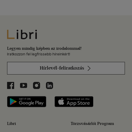
Libri
Legyen mindig képben az irodalommal!
Iratkozzon fel legfrissebb híreinkért!
Hírlevél-feliratkozás
Libri a Facebookon
Libri a Youtube-on
Libri az Instagramon
Libri a LinkedInen
Libri applikáció Szerezd meg: Google P
Libri applikáció 
Libri
Törzsvásárlói Program