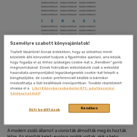
Személyre szabott könyvajánlatok!
Tisztelt Vásárlónk! Annak érdekében, hogy az ízléséhez minél
közelebb álló könyveket tudjunk a figyelmébe ajánlani, arra kérjük,
hogy fogadja el az ehhez szükséges cookie-kat a „Rendben” gomb
megnyomásával. Ennek hiányában weboldalunk csak a weboldal
használata szempontjából legszükségesebb cookie-kat telepíti a
böngészőjébe, de cookie-preferenciáit később is bármikor
módosíthatja a Süti beállítások menüpontban. További részletekért
olvassa el a
Libri Könyvkereskedelmi Kft. adatkezelési
tájékoztatóját
!
Beleolvasok
Kívánságlistához adom
Megosztom
Rendben
Süti beállítások
Epl Kiadó
|
2024
|
magyar nyelvű
A modern zsidó államot a cionisták álmodták meg és hozták
létre. Az alapítók kelet-európai zsidók voltak, akik a helyi