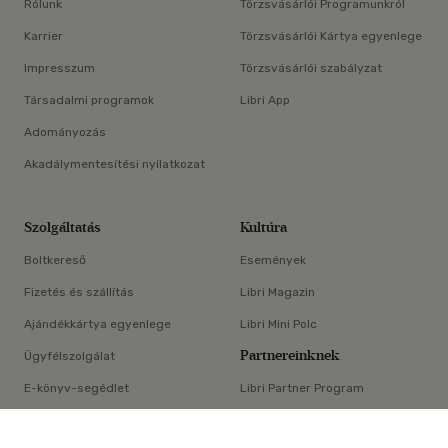
Rólunk
Törzsvásárlói Programunkról
Karrier
Törzsvásárlói Kártya egyenlege
Impresszum
Törzsvásárlói szabályzat
Társadalmi programok
Libri App
Adományozás
Akadálymentesítési nyilatkozat
Szolgáltatás
Kultúra
Boltkereső
Események
Fizetés és szállítás
Libri Magazin
Ajándékkártya egyenlege
Libri Mini Polc
Partnereinknek
Ügyfélszolgálat
E-könyv-segédlet
Libri Partner Program
×
Elállási nyilatkozat
Médiaajánlat