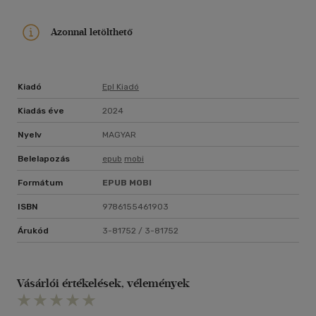
Azonnal letölthető
Kiadó
Epl Kiadó
Kiadás éve
2024
Nyelv
MAGYAR
Belelapozás
epub
mobi
Formátum
EPUB
MOBI
ISBN
9786155461903
Árukód
3-81752 / 3-81752
Vásárlói értékelések, vélemények