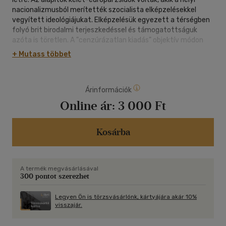
nacionalizmusból merítették szocialista elképzelésekkel
vegyített ideológiájukat. Elképzelésük egyezett a térségben
folyó brit birodalmi terjeszkedéssel és támogatottságuk
azóta is töretlen. A "cenzúrázatlan kiadás" objektív módon
tárgyalja a történelmi tényeket, a tabutémákat, és nem
+ Mutass többet
utolsó sorban a palesztinok helyzetét a megszállt
területeken vagy izraeli arab állampolgárként. A szövegek
kitérnek a globális nagyhatalom (USA) a palesztin-izraeli
Árinformációk
konfliktusban betöltött szerepére, valamint a konzervatív
zsidó és fundamentalista keresztény lobbikra. A könyv
Online ár:
3 000 Ft
számos, magyarul első közlésben megjelenő, kordokumentum
értékű forrásanyagot mutat be.
Kosárba
A termék megvásárlásával
300 pontot szerezhet
Legyen Ön is törzsvásárlónk, kártyájára akár 10%
visszajár.