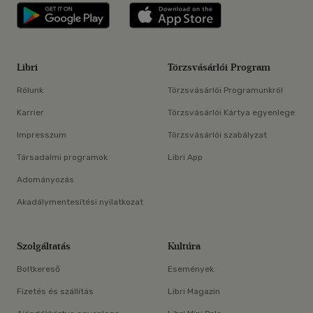
Libri applikáció Szerezd meg: Google P
Libri applikáció 
Libri
Törzsvásárlói Program
Rólunk
Törzsvásárlói Programunkról
Karrier
Törzsvásárlói Kártya egyenlege
Impresszum
Törzsvásárlói szabályzat
Társadalmi programok
Libri App
Adományozás
Akadálymentesítési nyilatkozat
Szolgáltatás
Kultúra
Boltkereső
Események
Fizetés és szállítás
Libri Magazin