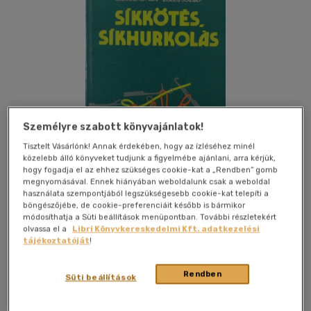
Személyre szabott könyvajánlatok!
Tisztelt Vásárlónk! Annak érdekében, hogy az ízléséhez minél
közelebb álló könyveket tudjunk a figyelmébe ajánlani, arra kérjük,
hogy fogadja el az ehhez szükséges cookie-kat a „Rendben” gomb
megnyomásával. Ennek hiányában weboldalunk csak a weboldal
használata szempontjából legszükségesebb cookie-kat telepíti a
böngészőjébe, de cookie-preferenciáit később is bármikor
módosíthatja a Süti beállítások menüpontban. További részletekért
olvassa el a
Libri Könyvkereskedelmi Kft. adatkezelési
Kívánságlistához adom
Megosztom
tájékoztatóját
!
Rendben
Süti beállítások
Műszaki Könyvkiadó
|
1979
|
magyar nyelvű
|
keménytábla
|
270 oldal