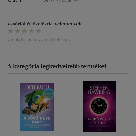
Árukód
6251631 / 5250803
Vásárlói értékelések, vélemények
Kérjük, lépjen be az értékeléshez!
A kategória legkedveltebb termékei