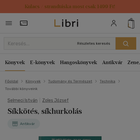
Kulacs / strandtáska most csak 1499 Ft!
Törzsvásárlói Kártya adatai
Részletes keresés
Könyvek
E-könyvek
Hangoskönyvek
Antikvár
Zene,
Főoldal
Könyvek
Tudomány és Természet
Technika
További könyveink
Selmeci István
|
Zoles József
Síkkötés, síkhurkolás
Antikvár