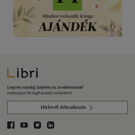
Libri
Legyen mindig képben az irodalommal!
Iratkozzon fel legfrissebb híreinkért!
Hírlevél-feliratkozás
Libri a Facebookon
Libri a Youtube-on
Libri az Instagramon
Libri a LinkedInen