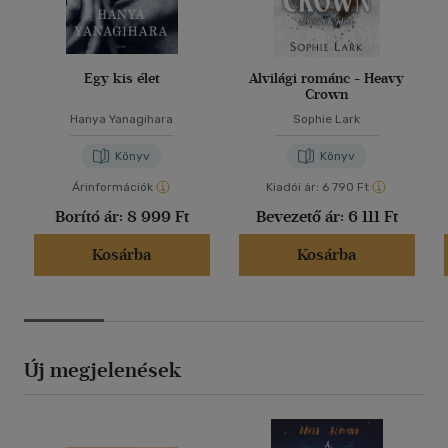
Egy kis élet
Alvilági románc - Heavy
Crown
Hanya Yanagihara
Sophie Lark
Könyv
Könyv
Árinformációk
Kiadói ár:
6 790 Ft
Borító ár:
8 999 Ft
Bevezető ár:
6 111 Ft
Kosárba
Kosárba
Új megjelenések