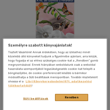
Személyre szabott könyvajánlatok!
Tisztelt Vásárlónk! Annak érdekében, hogy az ízléséhez minél
közelebb álló könyveket tudjunk a figyelmébe ajánlani, arra kérjük,
hogy fogadja el az ehhez szükséges cookie-kat a „Rendben” gomb
megnyomásával. Ennek hiányában weboldalunk csak a weboldal
használata szempontjából legszükségesebb cookie-kat telepíti a
böngészőjébe, de cookie-preferenciáit később is bármikor
Kívánságlistához adom
Megosztom
módosíthatja a Süti beállítások menüpontban. További részletekért
olvassa el a
Libri Könyvkereskedelmi Kft. adatkezelési
tájékoztatóját
!
Polar Egyesület
|
2023
|
magyar nyelvű
|
keménytábla
|
336
Rendben
Süti beállítások
oldal
A lírai hangvételű regény meditáció az ember és a természet