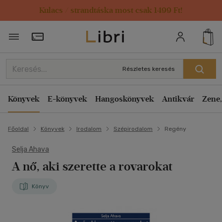
Kulacs / strandtáska most csak 1499 Ft!
Törzsvásárlói Kártya adatai
Részletes keresés
Könyvek
E-könyvek
Hangoskönyvek
Antikvár
Zene,
Főoldal
Könyvek
Irodalom
Szépirodalom
Regény
Selja Ahava
A nő, aki szerette a rovarokat
Könyv