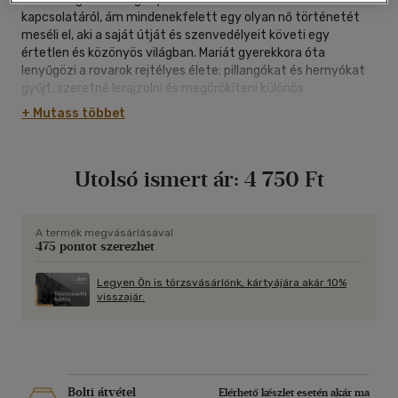
kapcsolatáról, ám mindenekfelett egy olyan nő történetét
meséli el, aki a saját útját és szenvedélyeit követi egy
értetlen és közönyös világban. Mariát gyerekkora óta
lenyűgözi a rovarok rejtélyes élete: pillangókat és hernyókat
gyűjt, szeretné lerajzolni és megörökíteni különös
életciklusaikat és metamorfózisukat. A főhős figuráját valós
+ Mutass többet
történelmi személyiség, a 17. századi német
természetkutató, Maria Sibylla Merian (1647-1717) ihlette.
Utolsó ismert ár:
4 750 Ft
A termék megvásárlásával
475 pontot szerezhet
Legyen Ön is törzsvásárlónk, kártyájára akár 10%
visszajár.
Bolti átvétel
Elérhető készlet esetén akár ma