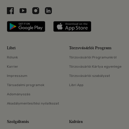
Libri a Facebookon
Libri a Youtube-on
Libri az Instagramon
Libri a LinkedInen
Libri applikáció Szerezd meg: Google P
Libri applikáció 
Libri
Törzsvásárlói Program
Rólunk
Törzsvásárlói Programunkról
Karrier
Törzsvásárlói Kártya egyenlege
Impresszum
Törzsvásárlói szabályzat
Társadalmi programok
Libri App
Adományozás
Akadálymentesítési nyilatkozat
Szolgáltatás
Kultúra