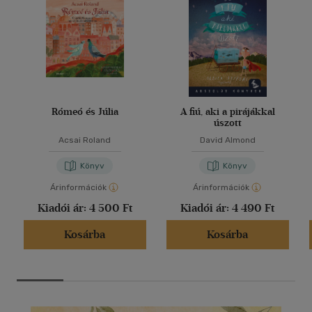
Rómeó és Júlia
A fiú, aki a pirájákkal
úszott
Acsai Roland
David Almond
Könyv
Könyv
Árinformációk
Árinformációk
Kiadói ár:
4 500 Ft
Kiadói ár:
4 490 Ft
Kosárba
Kosárba