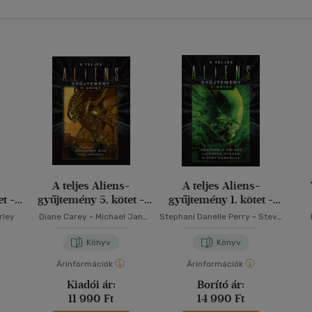
A teljes Aliens-
A teljes Aliens-
t -
gyűjtemény 5. kötet -
gyűjtemény 1. kötet -
Díszkiadás
Díszkiadás
rley
Diane Carey
-
Michael Jan
Stephani Danelle Perry
-
Steve
Friedman
Perry
Könyv
Könyv
Árinformációk
Árinformációk
Kiadói ár:
Borító ár:
11 990 Ft
14 990 Ft