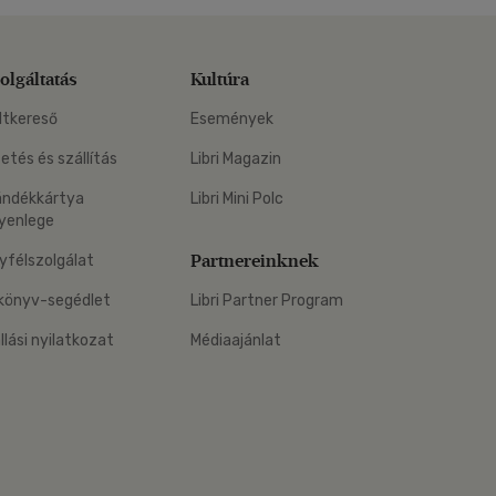
olgáltatás
Kultúra
ltkereső
Események
zetés és szállítás
Libri Magazin
ándékkártya
Libri Mini Polc
yenlege
Partnereinknek
yfélszolgálat
könyv-segédlet
Libri Partner Program
állási nyilatkozat
Médiaajánlat