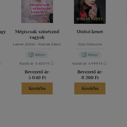
agy
Mégiscsak színésznő
Utolsó kenet
vagyok
Lakner Zoltán
-
Reznák Gábor
Ozzy Osbourne
Könyv
Könyv
Kiadói ár:
5 600 Ft
Kiadói ár:
6 999 Ft
Bevezető ár:
Bevezető ár:
5 040 Ft
6 299 Ft
Kosárba
Kosárba