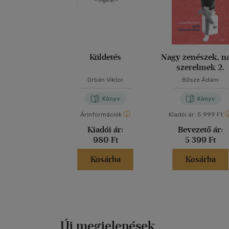
Küldetés
Nagy zenészek, n
szerelmek 2.
Orbán Viktor
Bősze Ádám
Könyv
Könyv
Árinformációk
Kiadói ár:
5 999 Ft
Kiadói ár:
Bevezető ár:
980 Ft
5 399 Ft
Kosárba
Kosárba
Új megjelenések