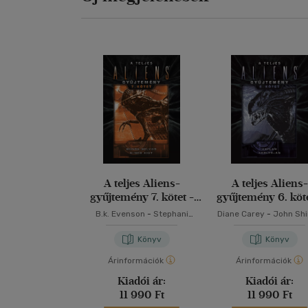
A teljes Aliens-
A teljes Aliens-
gyűjtemény 7. kötet -
gyűjtemény 6. köte
Díszkiadás
Díszkiadás
B.k. Evenson
-
Stephani
Diane Carey
-
John Shi
Danelle Perry
Könyv
Könyv
Árinformációk
Árinformációk
Kiadói ár:
Kiadói ár:
11 990 Ft
11 990 Ft