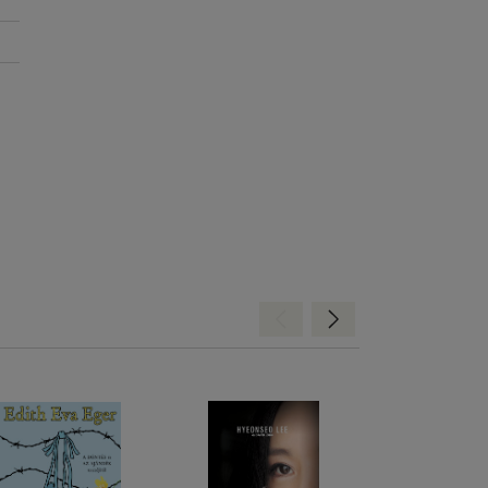
Hátra
Előre