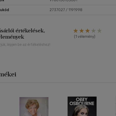
BN
9786156153081
rukód
2737027 / 1191998
ásárlói értékelések,
élemények
(1 vélemény)
rjük, lépjen be az értékeléshez!
rmékei