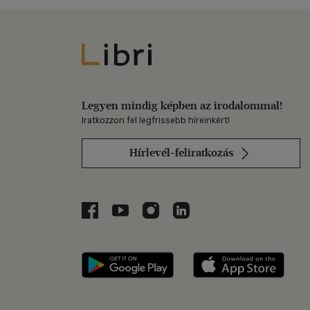
Libri
Legyen mindig képben az irodalommal!
Iratkozzon fel legfrissebb híreinkért!
Hírlevél-feliratkozás
Libri a Facebookon
Libri a Youtube-on
Libri az Instagramon
Libri a LinkedInen
Libri applikáció Szerezd m
Libri