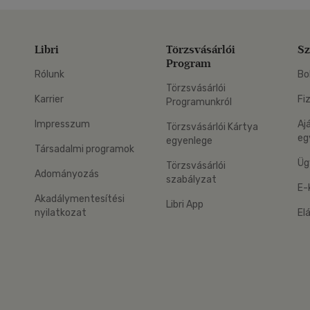
Libri
Törzsvásárlói
Sz
Program
Rólunk
Bo
Törzsvásárlói
Karrier
Fi
Programunkról
Impresszum
Aj
Törzsvásárlói Kártya
eg
egyenlege
Társadalmi programok
Üg
Törzsvásárlói
Adományozás
szabályzat
E-
Akadálymentesítési
Libri App
nyilatkozat
El
eg: Google Play
 applikáció Letölthető az App Store-ból