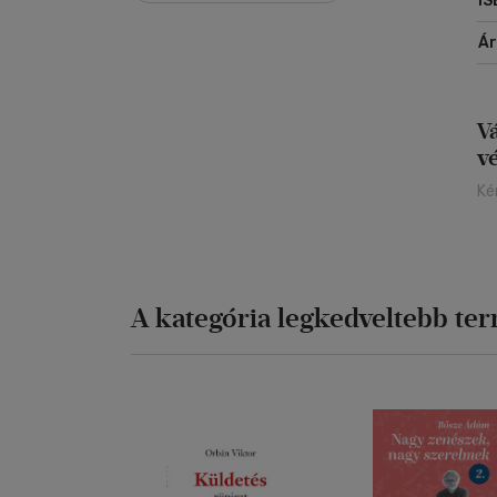
IS
Á
V
v
Ké
A kategória legkedveltebb te