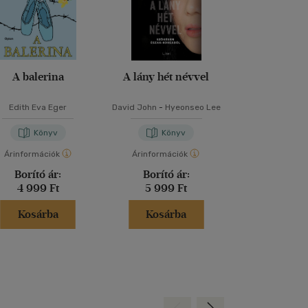
A balerina
A lány hét névvel
A Szoboszlai 
Edith Eva Eger
David John
-
Hyeonseo Lee
Kálnoki Kis Attila
Zsolt
Könyv
Könyv
Kön
Árinformációk
Árinformációk
Árinformáci
Borító ár:
Borító ár:
Kiadói 
4 999 Ft
5 999 Ft
6 999 
Kosárba
Kosárba
Kosár
Hátra
Előre