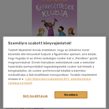
Személyre szabott könyvajánlatok!
Tisztelt Vásárlónk! Annak érdekében, hogy az ízléséhez minél
közelebb álló könyveket tudjunk a figyelmébe ajánlani, arra kérjük,
hogy fogadja el az ehhez szükséges cookie-kat a „Rendben” gomb
megnyomásával. Ennek hiányában weboldalunk csak a weboldal
használata szempontjából legszükségesebb cookie-kat telepíti a
böngészőjébe, de cookie-preferenciáit később is bármikor
módosíthatja a Süti beállítások menüpontban. További részletekért
Kívánságlistához adom
Megosztom
olvassa el a
Libri Könyvkereskedelmi Kft. adatkezelési
tájékoztatóját
!
Ciceró Könyvstúdió Kft.
|
2026
|
magyar nyelvű
|
puhatáblás,
Rendben
Süti beállítások
ragasztókötött
|
267 oldal
ÜDVÖZLÜNK A KLUBBAN!