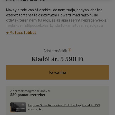
Makayla tele van ötletekkel, de nem tudja, hogyan lehetne
ezeket történetté összefűzni. Howard imád rajzolni, de
ötletek terén nem túl erős, és az apja szerint képregényekkel
foglalkozni időpocsékolás. Lynda folyamatosan rajzolgat a
vázlatfüzetébe, de teljesen rágörcsöl az olyan részletekre,
+ Mutass többet
amelyeket hibásnak tart. Art pedig egyszerűen csak imádja a
kreatív hobbikat, és izgatja, hogy valami újjal próbálkozhat. Ők
négyen megalapítják a Képregényesek Klubját, ahol a
Árinformációk
gyerekek mindent megtanulhatnak a képregénykészítésről,
és a kreativitásukat és a fantáziájukat felhasználva
Kiadói ár:
5 590 Ft
létrehozhatják a saját kalandos történeteiket!
Kosárba
A termék megvásárlásával
559 pontot szerezhet
Legyen Ön is törzsvásárlónk, kártyájára akár 10%
visszajár.