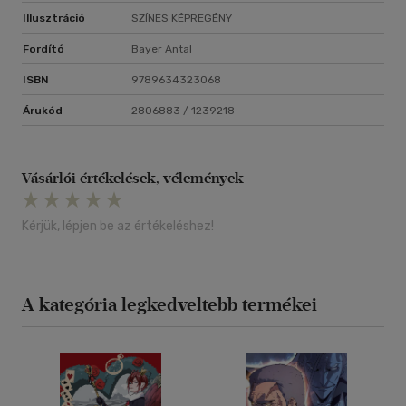
Illusztráció
SZÍNES KÉPREGÉNY
Fordító
Bayer Antal
ISBN
9789634323068
Árukód
2806883 / 1239218
Vásárlói értékelések, vélemények
Kérjük, lépjen be az értékeléshez!
A kategória legkedveltebb termékei