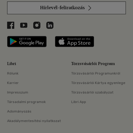
Hírlevél-feliratkozás
Libri a Facebookon
Libri a Youtube-on
Libri az Instagramon
Libri a LinkedInen
Libri applikáció Szerezd meg: Google P
Libri applikáció 
Libri
Törzsvásárlói Program
Rólunk
Törzsvásárlói Programunkról
Karrier
Törzsvásárlói Kártya egyenlege
Impresszum
Törzsvásárlói szabályzat
Társadalmi programok
Libri App
Adományozás
Akadálymentesítési nyilatkozat