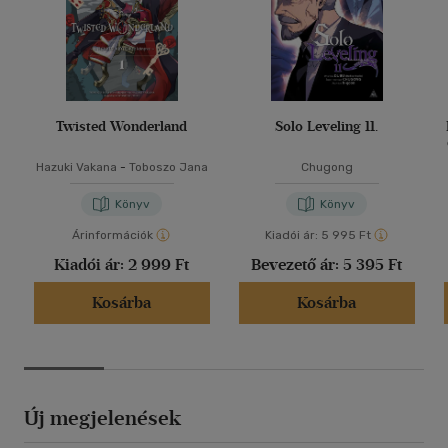
Twisted Wonderland
Solo Leveling 11.
Hazuki Vakana
-
Toboszo Jana
Chugong
Könyv
Könyv
Árinformációk
Kiadói ár:
5 995 Ft
Kiadói ár:
2 999 Ft
Bevezető ár:
5 395 Ft
Kosárba
Kosárba
Új megjelenések