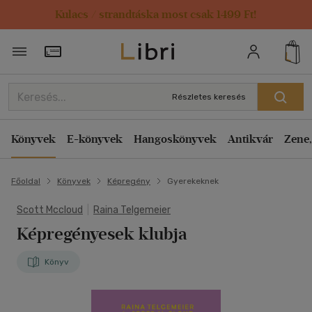
Kulacs / strandtáska most csak 1499 Ft!
Törzsvásárlói Kártya adatai
Részletes keresés
Könyvek
E-könyvek
Hangoskönyvek
Antikvár
Zene,
Főoldal
Könyvek
Képregény
Gyerekeknek
Scott Mccloud
|
Raina Telgemeier
Képregényesek klubja
Könyv