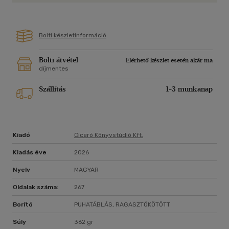
Bolti készletinformáció
Bolti átvétel
Elérhető készlet esetén akár ma
díjmentes
Szállítás
1-3 munkanap
Kiadó
Ciceró Könyvstúdió Kft.
Kiadás éve
2026
Nyelv
MAGYAR
Oldalak száma:
267
Borító
PUHATÁBLÁS, RAGASZTÓKÖTÖTT
Súly
362 gr