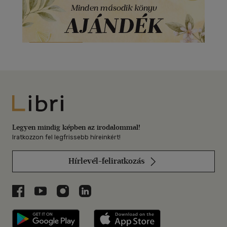
Libri
Legyen mindig képben az irodalommal!
Iratkozzon fel legfrissebb híreinkért!
Hírlevél-feliratkozás
Libri a Facebookon
Libri a Youtube-on
Libri az Instagramon
Libri a LinkedInen
Libri applikáció Szerezd meg: Google P
Libri applikáció 