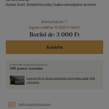
Győrei Zsolt, Schlachtovszky Csaba szerzőpáros új műve.
Árinformációk
Ingyen szállítás 15 000 Ft felett
Borító ár:
3 000 Ft
Kosárba
A termék megvásárlásával
300 pontot szerezhet
Legyen Ön is törzsvásárlónk, kártyájára akár 10%
visszajár.
Bolti készletinformáció