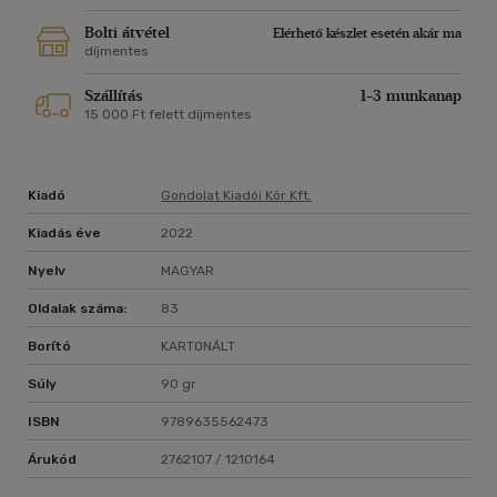
Bolti átvétel
Elérhető készlet esetén akár ma
díjmentes
Szállítás
1-3 munkanap
15 000 Ft felett díjmentes
Kiadó
Gondolat Kiadói Kör Kft.
Kiadás éve
2022
Nyelv
MAGYAR
Oldalak száma:
83
Borító
KARTONÁLT
Súly
90 gr
ISBN
9789635562473
Árukód
2762107 / 1210164