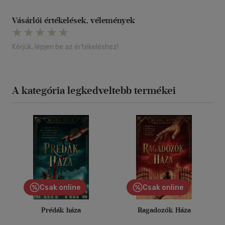
Vásárlói értékelések, vélemények
Kérjük, lépjen be az értékeléshez!
A kategória legkedveltebb termékei
Csak online
Csak online
Prédák háza
Ragadozók Háza