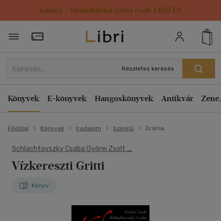
Kulacs / strandtáska most csak 1499 Ft!
Törzsvásárlói Kártya adatai
Részletes keresés
Könyvek
E-könyvek
Hangoskönyvek
Antikvár
Zene,
Főoldal
Könyvek
Irodalom
Színmű
Dráma
Schlachtovszky Csaba Győrei Zsolt _
Vízkereszti Gritti
Könyv