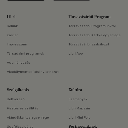
Libri
Törzsvásárlói Program
Rólunk
Törzsvásárlói Programunkról
Karrier
Törzsvásárlói Kártya egyenlege
Impresszum
Törzsvásárlói szabályzat
Társadalmi programok
Libri App
Adományozás
Akadálymentesítési nyilatkozat
Szolgáltatás
Kultúra
Boltkereső
Események
Fizetés és szállítás
Libri Magazin
Ajándékkártya egyenlege
Libri Mini Polc
Partnereinknek
Ügyfélszolgálat