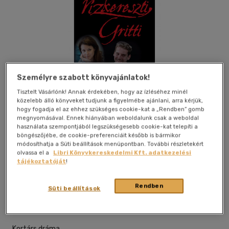
Személyre szabott könyvajánlatok!
Tisztelt Vásárlónk! Annak érdekében, hogy az ízléséhez minél
közelebb álló könyveket tudjunk a figyelmébe ajánlani, arra kérjük,
hogy fogadja el az ehhez szükséges cookie-kat a „Rendben” gomb
megnyomásával. Ennek hiányában weboldalunk csak a weboldal
használata szempontjából legszükségesebb cookie-kat telepíti a
böngészőjébe, de cookie-preferenciáit később is bármikor
módosíthatja a Süti beállítások menüpontban. További részletekért
olvassa el a
Libri Könyvkereskedelmi Kft. adatkezelési
Kívánságlistához adom
Megosztom
tájékoztatóját
!
Rendben
Süti beállítások
Gondolat Kiadói Kör Kft.
|
2022
|
magyar nyelvű
|
kartonált
|
83 oldal
Kortárs dráma.