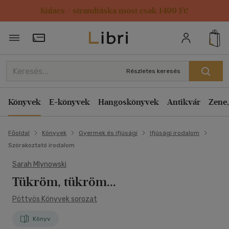
Kulacs / strandtáska most csak 1499 Ft!
Törzsvásárlói Kártya adatai
Részletes keresés
Könyvek
E-könyvek
Hangoskönyvek
Antikvár
Zene,
Főoldal
Könyvek
Gyermek és ifjúsági
Ifjúsági irodalom
Szórakoztató irodalom
Sarah Mlynowski
Tükröm, tükröm...
Pöttyös Könyvek sorozat
Könyv