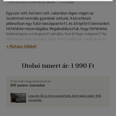
|
cérnafűzött, keménytáblás
|
172 oldal
Egyszer volt, hol nem volt, valamikor réges-régen az
öcsémmel normális gyerekek voltunk. A következő
pillanatban egy tükör beszippantott, és átröpített bennünket
Hófehérke mesevilágába. Megakadályoztuk, hogy Hófehérke
beleharapjon a mérgezett almába. Hurrá! Vagy mégsem? Ha
Hófehérke nem hal meg, akkor nem találkozik a királyfival, és
oda lesz a boldogan éltek, míg meg nem haltak. Tehát
+ Mutass többet
egyenesbe kell hoznunk a mesét, és utána, ha szerencsénk
van, haza tudunk menni. Ám a mesét egyenesbe hozni nem is
olyan egyszerű a mai gyerekeknek. A mesehősök nem
Utolsó ismert ár:
1 990 Ft
pontosan olyanok élőben, mint a mesében. Hófehérke például
gyámoltalan és pocsékul főz. A gonosz mostoha viszont
roppant leleményes. De egyikük sem tudja, mi a telefon, az
autó vagy az e-mail...
A termék megvásárlásával
199 pontot szerezhet
Legyen Ön is törzsvásárlónk, kártyájára akár 10%
visszajár.