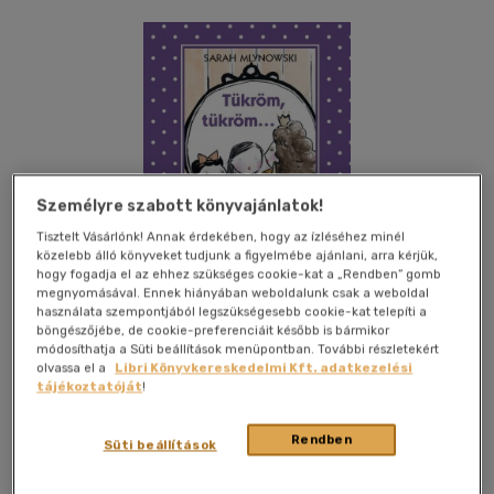
Személyre szabott könyvajánlatok!
Tisztelt Vásárlónk! Annak érdekében, hogy az ízléséhez minél
közelebb álló könyveket tudjunk a figyelmébe ajánlani, arra kérjük,
hogy fogadja el az ehhez szükséges cookie-kat a „Rendben” gomb
megnyomásával. Ennek hiányában weboldalunk csak a weboldal
használata szempontjából legszükségesebb cookie-kat telepíti a
böngészőjébe, de cookie-preferenciáit később is bármikor
módosíthatja a Süti beállítások menüpontban. További részletekért
olvassa el a
Libri Könyvkereskedelmi Kft. adatkezelési
tájékoztatóját
!
Kívánságlistához adom
Megosztom
Rendben
Süti beállítások
Móra Ferenc Ifjúsági Könyvkiad
|
2014
|
magyar nyelvű