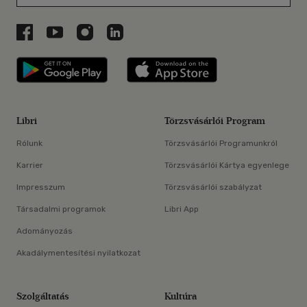
Libri a Facebookon
Libri a Youtube-on
Libri az Instagramon
Libri a LinkedInen
Libri applikáció Szerezd meg: Google P
Libri applikáció 
Libri
Törzsvásárlói Program
Rólunk
Törzsvásárlói Programunkról
Karrier
Törzsvásárlói Kártya egyenlege
Impresszum
Törzsvásárlói szabályzat
Társadalmi programok
Libri App
Adományozás
Akadálymentesítési nyilatkozat
Szolgáltatás
Kultúra