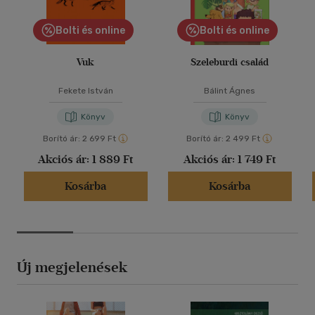
Bolti és online
Bolti és online
Vuk
Szeleburdi család
Fekete István
Bálint Ágnes
Könyv
Könyv
Borító ár:
2 699 Ft
Borító ár:
2 499 Ft
Akciós ár:
1 889 Ft
Akciós ár:
1 749 Ft
Kosárba
Kosárba
Új megjelenések