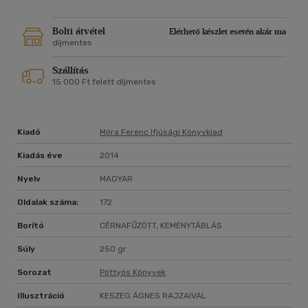
Bolti átvétel
Elérhető készlet esetén akár ma
díjmentes
Szállítás
15 000 Ft felett díjmentes
Kiadó
Móra Ferenc Ifjúsági Könyvkiad
Kiadás éve
2014
Nyelv
MAGYAR
Oldalak száma:
172
Borító
CÉRNAFŰZÖTT, KEMÉNYTÁBLÁS
Súly
250 gr
Sorozat
Pöttyös Könyvek
Illusztráció
KESZEG ÁGNES RAJZAIVAL