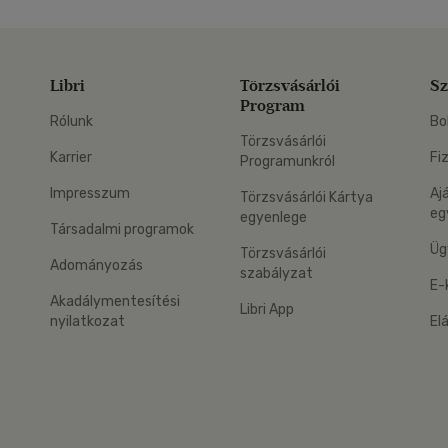
Libri
Törzsvásárlói
Sz
Program
Rólunk
Bo
Törzsvásárlói
Karrier
Fi
Programunkról
Impresszum
Aj
Törzsvásárlói Kártya
eg
egyenlege
Társadalmi programok
Üg
Törzsvásárlói
Adományozás
szabályzat
E-
Akadálymentesítési
Libri App
nyilatkozat
El
eg: Google Play
 applikáció Letölthető az App Store-ból