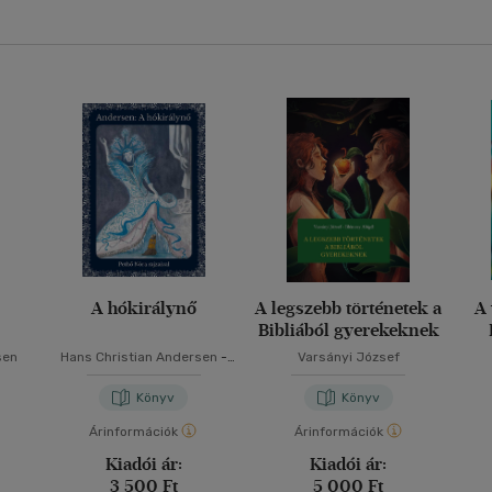
A hókirálynő
A legszebb történetek a
A 
Bibliából gyerekeknek
sen
Hans Christian Andersen
-
Varsányi József
Varsányi József
Könyv
Könyv
Árinformációk
Árinformációk
Kiadói ár:
Kiadói ár:
3 500 Ft
5 000 Ft