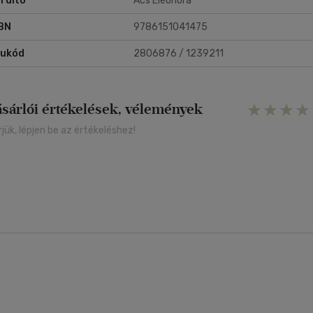
rdító
Ács Eleonóra
BN
9786151041475
rukód
2806876 / 1239211
ásárlói értékelések, vélemények
rjük, lépjen be az értékeléshez!