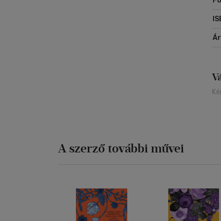
Fo
IS
Á
V
Ké
A szerző további művei