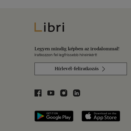
Libri
Legyen mindig képben az irodalommal!
Iratkozzon fel legfrissebb híreinkért!
Hírlevél-feliratkozás
Libri a Facebookon
Libri a Youtube-on
Libri az Instagramon
Libri a LinkedInen
Libri applikáció Szerezd m
Libri