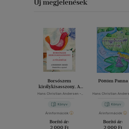
Új megjelenések
Borsószem
Pöttöm Panna
királykisasszony, A
fülemüle
Hans Christian Andersen
-
Hans Christian Ander
Varsányi József
Könyv
Könyv
Árinformációk
Árinformációk
Borító ár:
Borító ár:
2 000 Ft
2 000 Ft