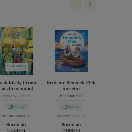
Hátra
Előre
vak király (Arany
Kedvenc Benedek Elek
Micimackó: Íg
László nyomán)
meséim
gondját a F
Varsányi József
Benedek Elek
Könyv
Könyv
Kön
Árinformációk
Árinformációk
Árinformáci
Borító ár:
Borító ár:
Kiadói 
2 500 Ft
2 999 Ft
6 999 