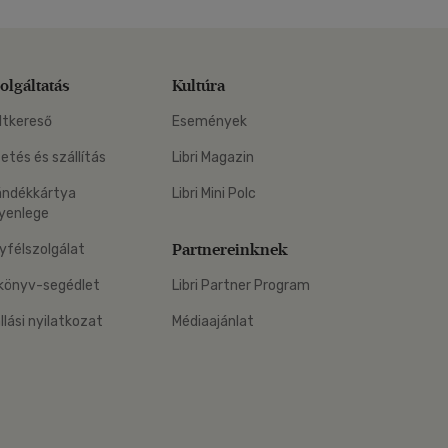
olgáltatás
Kultúra
ltkereső
Események
zetés és szállítás
Libri Magazin
ándékkártya
Libri Mini Polc
yenlege
Partnereinknek
yfélszolgálat
könyv-segédlet
Libri Partner Program
állási nyilatkozat
Médiaajánlat