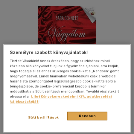
Személyre szabott könyvajánlatok!
Tisztelt Vásárlónk! Annak érdekében, hogy az ízléséhez minél
közelebb álló könyveket tudjunk a figyelmébe ajánlani, arra kérjük,
hogy fogadja el az ehhez szükséges cookie-kat a „Rendben” gomb
megnyomásával. Ennek hiányában weboldalunk csak a weboldal
használata szempontjából legszükségesebb cookie-kat telepíti a
böngészőjébe, de cookie-preferenciáit később is bármikor
módosíthatja a Süti beállítások menüpontban. További részletekért
olvassa el a
Libri Könyvkereskedelmi Kft. adatkezelési
tájékoztatóját
!
Kívánságlistához adom
Megosztom
Rendben
Süti beállítások
General Press Kiadó
|
2012
|
magyar nyelvű
|
keménytábla,