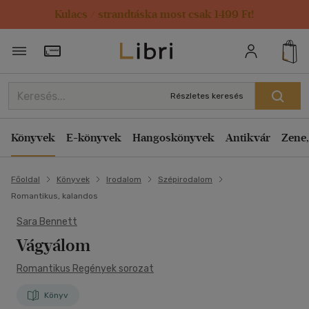
Kulacs / strandtáska most csak 1499 Ft!
Törzsvásárlói Kártya adatai
Részletes keresés
Könyvek
E-könyvek
Hangoskönyvek
Antikvár
Zene,
Főoldal
Könyvek
Irodalom
Szépirodalom
Romantikus, kalandos
Sara Bennett
Vágyálom
Romantikus Regények sorozat
Könyv