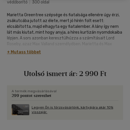
védőborító
|
300 oldal
Marietta Greentree szépsége és fiatalsága ellenére úgy érzi,
zsákutcába jutott az élete, mert jó hírén folt esett:
elcsábította, majd elhagyta egy fiatalember. A lány így nem
lát más kiutat, mint hogy anyja, a híres kurtizán nyomdokaiba
lépjen. A sors azonban keresztülhúzza a számításait Lord
Roseby, azaz Max Valland személyében. Marietta és Max
kapcsolata meglehetősen szerencsétlenül indul, és a
+ Mutass többet
mogorva lord viselkedése nem sok jót ígér a jövőre nézve.
Ráadásul Marietta édesanyja egyetértésével úgy dönt: Maxet
fogja használni tanítómesternek kurtizánná válásához.
Utolsó ismert ár:
2 990 Ft
Csakhogy ekkor még egyikőjük sem sejti, hogy a szívük szava
minden tervet felülír, és kapcsolatuk egészen másként alakul,
mint ahogy azt előre elgondolták. Miközben lassan fény derül
a múlt és a jelen titkaira, Marietta apránként megismeri a
A termék megvásárlásával
299 pontot szerezhet
testi örömök elképesztően sokszínű tárházát, és olyan
gyönyörteljes élvezetekben lesz része, hogy mindenestül újra
kell gondolnia korábbi terveit. - Sara Bennett (A csábítás
Legyen Ön is törzsvásárlónk, kártyájára akár 10%
visszajár.
fortélyai) regénye szórakoztató, izgalmas és bizsergetően
erotikus románc, amely most sem okoz csalódást az
olvasóknak.