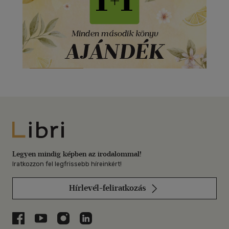
Libri
Legyen mindig képben az irodalommal!
Iratkozzon fel legfrissebb híreinkért!
Hírlevél-feliratkozás
Libri a Facebookon
Libri a Youtube-on
Libri az Instagramon
Libri a LinkedInen