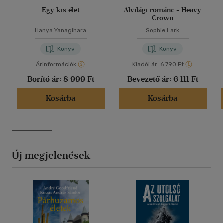
Egy kis élet
Alvilági románc - Heavy
Crown
Hanya Yanagihara
Sophie Lark
Könyv
Könyv
Árinformációk
Kiadói ár:
6 790 Ft
Borító ár:
8 999 Ft
Bevezető ár:
6 111 Ft
Kosárba
Kosárba
Új megjelenések