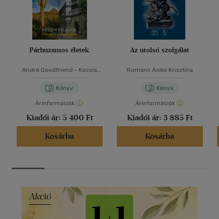
Párhuzamos életek
Az utolsó szolgálat
André Goodfriend
-
Kocsis
Rizmann Anikó Krisztina
András Sándor
Könyv
Könyv
Árinformációk
Árinformációk
Kiadói ár:
5 400 Ft
Kiadói ár:
3 885 Ft
Kosárba
Kosárba