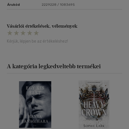
Árukód
2229228 / 1083695
Vásárlói értékelések, vélemények
Kérjük, lépjen be az értékeléshez!
A kategória legkedveltebb termékei