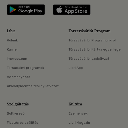
Libri applikáció Szerezd meg: Google P
Libri applikáció 
Libri
Törzsvásárlói Program
Rólunk
Törzsvásárlói Programunkról
Karrier
Törzsvásárlói Kártya egyenlege
Impresszum
Törzsvásárlói szabályzat
Társadalmi programok
Libri App
Adományozás
Akadálymentesítési nyilatkozat
Szolgáltatás
Kultúra
Boltkereső
Események
Fizetés és szállítás
Libri Magazin