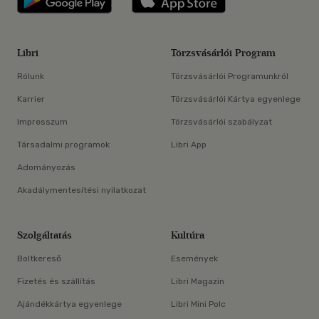
Libri
Törzsvásárlói Program
Rólunk
Törzsvásárlói Programunkról
Karrier
Törzsvásárlói Kártya egyenlege
Impresszum
Törzsvásárlói szabályzat
Társadalmi programok
Libri App
Adományozás
Akadálymentesítési nyilatkozat
Szolgáltatás
Kultúra
Boltkereső
Események
Fizetés és szállítás
Libri Magazin
Ajándékkártya egyenlege
Libri Mini Polc