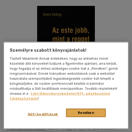
Személyre szabott könyvajánlatok!
Tisztelt Vásárlónk! Annak érdekében, hogy az ízléséhez minél
közelebb álló könyveket tudjunk a figyelmébe ajánlani, arra kérjük,
hogy fogadja el az ehhez szükséges cookie-kat a „Rendben” gomb
megnyomásával. Ennek hiányában weboldalunk csak a weboldal
használata szempontjából legszükségesebb cookie-kat telepíti a
böngészőjébe, de cookie-preferenciáit később is bármikor
módosíthatja a Süti beállítások menüpontban. További részletekért
olvassa el a
Libri Könyvkereskedelmi Kft. adatkezelési
tájékoztatóját
!
Kívánságlistához adom
Megosztom
Rendben
Süti beállítások
Papírusz Book Kiadó
|
2013
|
magyar nyelvű
|
puhatáblás
|