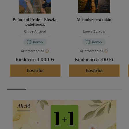
Pointe of Pride - Büszke
Másodszorra talán
balettosok
Chloe Angyal
Laura Barrow
Könyv
Könyv
Árinformációk
Árinformációk
Kiadói ár:
4 999 Ft
Kiadói ár:
5 799 Ft
Kosárba
Kosárba