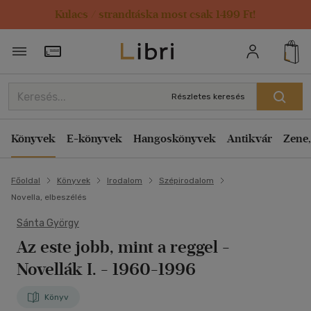
Kulacs / strandtáska most csak 1499 Ft!
Törzsvásárlói Kártya adatai
Részletes keresés
Könyvek
E-könyvek
Hangoskönyvek
Antikvár
Zene,
Főoldal
Könyvek
Irodalom
Szépirodalom
Novella, elbeszélés
Sánta György
Az este jobb, mint a reggel -
Novellák I. - 1960-1996
Könyv