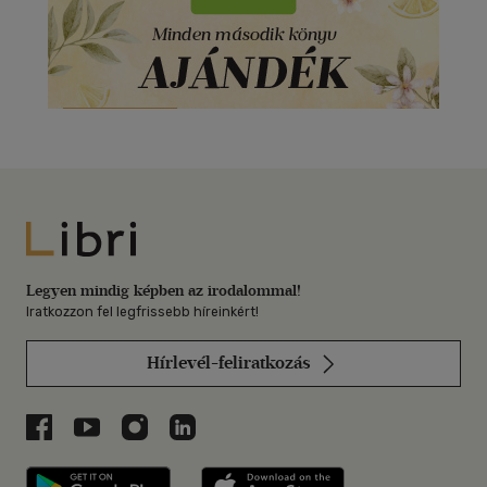
Libri
Legyen mindig képben az irodalommal!
Iratkozzon fel legfrissebb híreinkért!
Hírlevél-feliratkozás
Libri a Facebookon
Libri a Youtube-on
Libri az Instagramon
Libri a LinkedInen
Libri applikáció Szerezd meg: Google P
Libri applikáció 