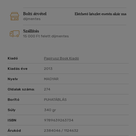
Bolti átvétel
Elérhető készlet esetén akár ma
díjmentes
Szállítás
15 000 Ft felett díjmentes
Kiadó
Papírusz Book Kiadó
Kiadás éve
2013
Nyelv
MAGYAR
Oldalak száma:
274
Borító
PUHATÁBLÁS
Súly
340 gr
ISBN
9789639263734
Árukód
2384046 / 1124632