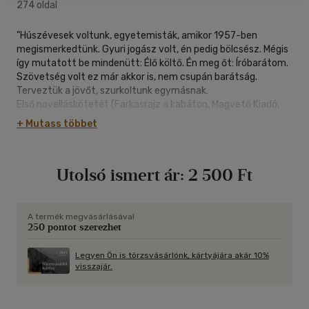
274 oldal
"Húszévesek voltunk, egyetemisták, amikor 1957-ben
megismerkedtünk. Gyuri jogász volt, én pedig bölcsész. Mégis
így mutatott be mindenütt: Élő költő. Én meg őt: Íróbarátom.
Szövetség volt ez már akkor is, nem csupán barátság.
Terveztük a jövőt, szurkoltunk egymásnak.
Első novelláskötetét (Farkasrajz a kabáton, Magvető Kiadó,
1974) így dedikálta nekem: "Baranyi Ferkónak, kedves, jó
+ Mutass többet
barátomnak ajánlom szeretettel ezt a munkámat. Remélem
folytatása is lesz, ha meg nem halunk".
Nos lett, hálistennek. Regények, novelláskötetek,
Utolsó ismert ár:
2 500 Ft
riportkönyvek.
Én pedig most írói "summájának" ezt az első kötetét ajánlom
szeretettel az olvasóknak. Sánta György "az emberi sorsok
alázatos krónikusa" most is tanúságot tesz arról, hogy
A termék megvásárlásával
250 pontot szerezhet
kezdettől fogva az igazat mondja, nemcsak a valódit."
Legyen Ön is törzsvásárlónk, kártyájára akár 10%
visszajár.