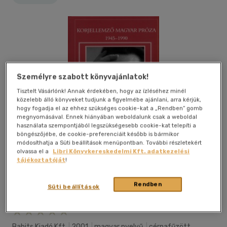
Személyre szabott könyvajánlatok!
Tisztelt Vásárlónk! Annak érdekében, hogy az ízléséhez minél
közelebb álló könyveket tudjunk a figyelmébe ajánlani, arra kérjük,
hogy fogadja el az ehhez szükséges cookie-kat a „Rendben” gomb
megnyomásával. Ennek hiányában weboldalunk csak a weboldal
használata szempontjából legszükségesebb cookie-kat telepíti a
böngészőjébe, de cookie-preferenciáit később is bármikor
módosíthatja a Süti beállítások menüpontban. További részletekért
olvassa el a
Libri Könyvkereskedelmi Kft. adatkezelési
tájékoztatóját
!
Rendben
Süti beállítások
Kívánságlistához adom
Megosztom
Babits Kiadó Kft
|
2001
|
magyar nyelvű
|
cérnafűzött,