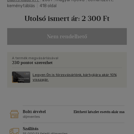
keménytáblás
|
418 oldal
Utolsó ismert ár:
2 300 Ft
Nem rendelhető
A termék megvásárlásával
230 pontot szerezhet
Legyen Ön is törzsvásárlónk, kártyájára akár 10%
visszajár.
Bolti átvétel
Elérhető készlet esetén akár ma
díjmentes
Szállítás
15 000 Ft felett díjmentes