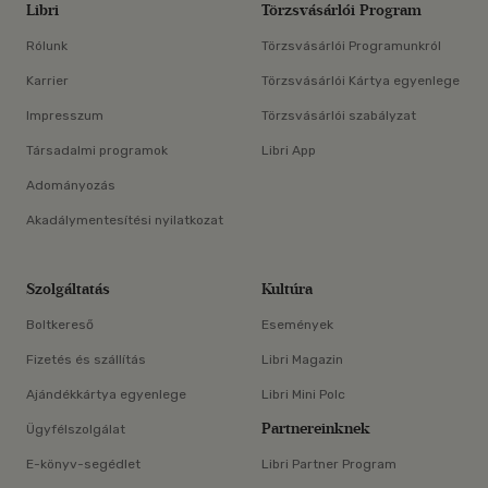
Libri
Törzsvásárlói Program
Rólunk
Törzsvásárlói Programunkról
Karrier
Törzsvásárlói Kártya egyenlege
Impresszum
Törzsvásárlói szabályzat
Társadalmi programok
Libri App
Adományozás
Akadálymentesítési nyilatkozat
Szolgáltatás
Kultúra
Boltkereső
Események
Fizetés és szállítás
Libri Magazin
Ajándékkártya egyenlege
Libri Mini Polc
Partnereinknek
Ügyfélszolgálat
E-könyv-segédlet
Libri Partner Program