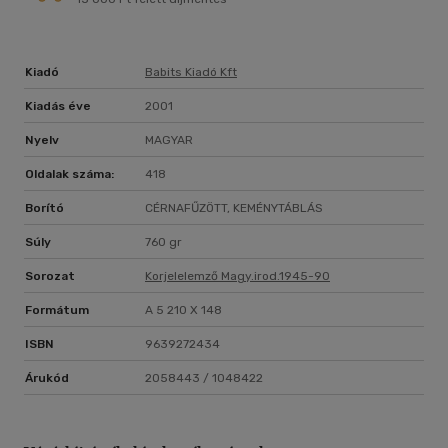
Kiadó
Babits Kiadó Kft
Kiadás éve
2001
Nyelv
MAGYAR
Oldalak száma:
418
Borító
CÉRNAFŰZÖTT, KEMÉNYTÁBLÁS
Súly
760 gr
Sorozat
Korjelelemző Magy.irod.1945-90
Formátum
A 5 210 X 148
ISBN
9639272434
Árukód
2058443 / 1048422