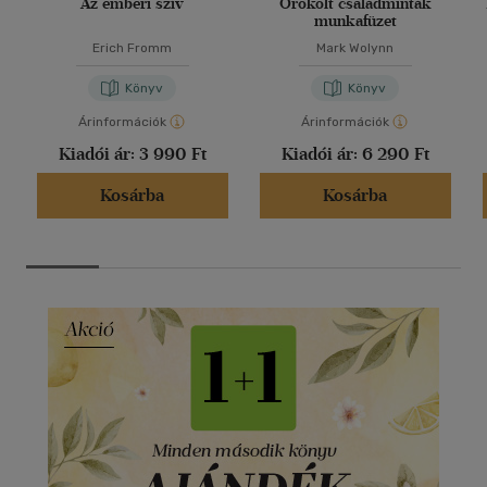
Az emberi szív
Örökölt családminták
munkafüzet
Erich Fromm
Mark Wolynn
Könyv
Könyv
Árinformációk
Árinformációk
Kiadói ár:
3 990 Ft
Kiadói ár:
6 290 Ft
Kosárba
Kosárba