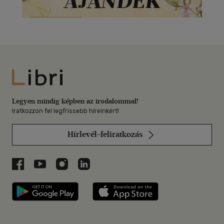
Libri
Legyen mindig képben az irodalommal!
Iratkozzon fel legfrissebb híreinkért!
Hírlevél-feliratkozás
Libri a Facebookon
Libri a Youtube-on
Libri az Instagramon
Libri a LinkedInen
Libri applikáció Szerezd meg: Google P
Libri applikáció 