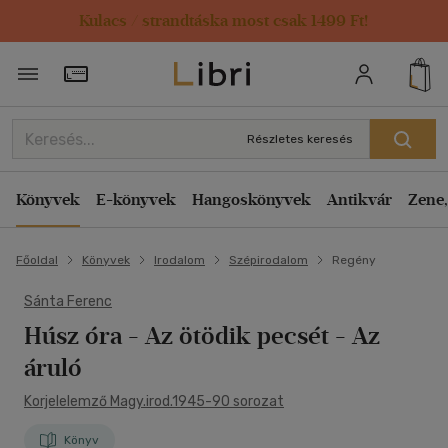
Kulacs / strandtáska most csak 1499 Ft!
Törzsvásárlói Kártya adatai
Részletes keresés
Könyvek
E-könyvek
Hangoskönyvek
Antikvár
Zene,
Főoldal
Könyvek
Irodalom
Szépirodalom
Regény
Sánta Ferenc
Húsz óra - Az ötödik pecsét - Az
áruló
Korjelelemző Magy.irod.1945-90 sorozat
Könyv