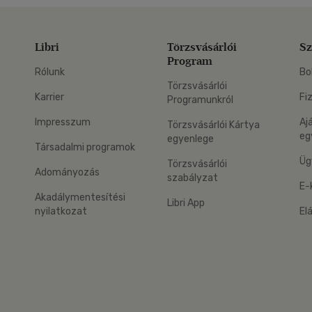
Libri
Törzsvásárlói
Sz
Program
Rólunk
Bo
Törzsvásárlói
Karrier
Fi
Programunkról
Impresszum
Aj
Törzsvásárlói Kártya
eg
egyenlege
Társadalmi programok
Üg
Törzsvásárlói
Adományozás
szabályzat
E-
Akadálymentesítési
Libri App
nyilatkozat
El
eg: Google Play
 applikáció Letölthető az App Store-ból