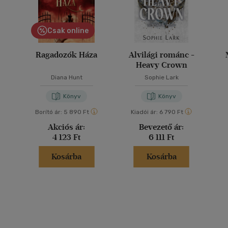
Csak online
Ragadozók Háza
Alvilági románc -
Heavy Crown
Diana Hunt
Sophie Lark
Könyv
Könyv
Borító ár:
5 890 Ft
Kiadói ár:
6 790 Ft
Akciós ár:
Bevezető ár:
4 123 Ft
6 111 Ft
Kosárba
Kosárba