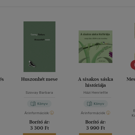
és
Huszonhét mese
A sisakos sáska
Mes
históriája
Szovay Barbara
Házi Henriette
Könyv
Könyv
B
Árinformációk
Árinformációk
K
Borító ár:
Borító ár:
3 300 Ft
3 990 Ft