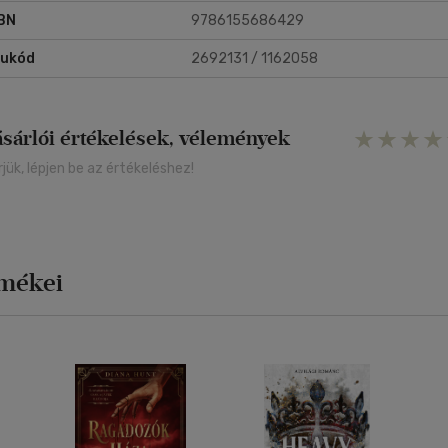
BN
9786155686429
rukód
2692131 / 1162058
ásárlói értékelések, vélemények
rjük, lépjen be az értékeléshez!
rmékei