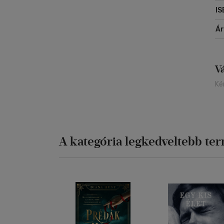
IS
Á
V
Ké
A kategória legkedveltebb te