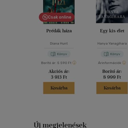
Csak online
Prédák háza
Egy kis élet
Diana Hunt
Hanya Yanagihara
Könyv
Könyv
Borító ár:
5 590 Ft
Árinformációk
Akciós ár:
Borító ár:
3 913 Ft
8 999 Ft
Kosárba
Kosárba
Új megjelenések