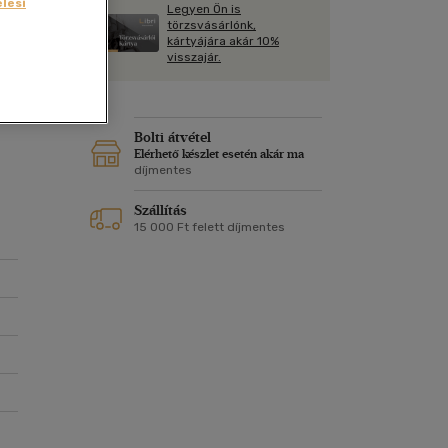
Kártya
lési
Legyen Ön is
Vallás, mitológia
m
törzsvásárlónk,
Képeslap
kártyájára akár 10%
és Természet
visszajár.
yv
Naptár
k
Papír, írószer
ok
Bolti átvétel
Elérhető készlet esetén akár ma
díjmentes
Szállítás
15 000 Ft felett díjmentes