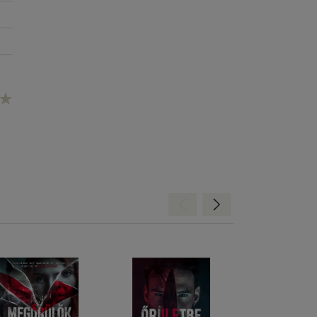
Hátra
Előre