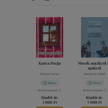
Katica Pacija
Mesék anyákról 
apákról
Pálmai Tamás
Boldizsár Ildikó
Könyv
Könyv
Árinformációk
Árinformációk
Kiadói ár:
Kiadói ár:
1 690 Ft
7 999 Ft