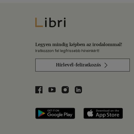
Libri
Legyen mindig képben az irodalommal!
Iratkozzon fel legfrissebb híreinkért!
Hírlevél-feliratkozás
Libri a Facebookon
Libri a Youtube-on
Libri az Instagramon
Libri a LinkedInen
Libri applikáció Szerezd m
Libri