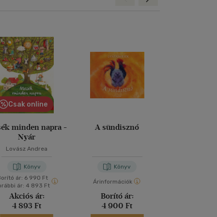
Csak online
ék minden napra -
A sündisznó
Mesék a báto
Nyár
Lovász Andrea
Csóka Ju
Könyv
Könyv
Kön
orító ár:
6 990 Ft
Árinformációk
Árinformáci
orábbi ár:
4 893 Ft
Akciós ár:
Borító ár:
Borító 
4 893 Ft
4 900 Ft
4 990 