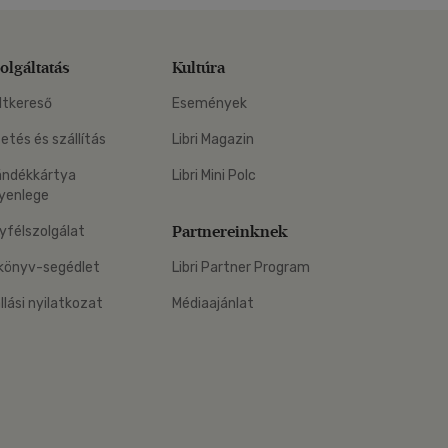
olgáltatás
Kultúra
ltkereső
Események
zetés és szállítás
Libri Magazin
ándékkártya
Libri Mini Polc
yenlege
Partnereinknek
yfélszolgálat
könyv-segédlet
Libri Partner Program
állási nyilatkozat
Médiaajánlat