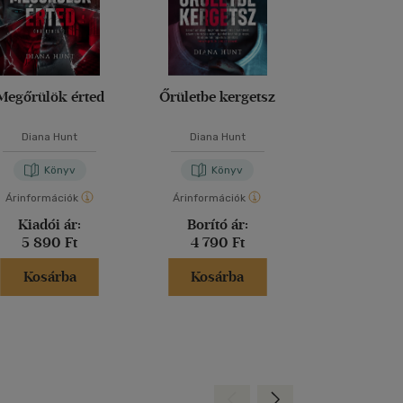
Megőrülök érted
Őrületbe kergetsz
A barát
Diana Hunt
Diana Hunt
Fredrik Ba
Könyv
Könyv
Kön
Árinformációk
Árinformációk
Árinformáci
Kiadói ár:
Borító ár:
Kiadói 
5 890 Ft
4 790 Ft
6 290 
Kosárba
Kosárba
Kosár
Hátra
Előre