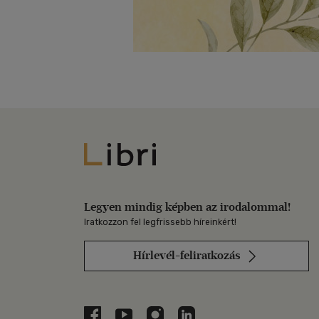
Libri
Legyen mindig képben az irodalommal!
Iratkozzon fel legfrissebb híreinkért!
Hírlevél-feliratkozás
Libri a Facebookon
Libri a Youtube-on
Libri az Instagramon
Libri a LinkedInen