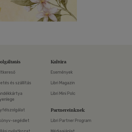
olgáltatás
Kultúra
ltkereső
Események
zetés és szállítás
Libri Magazin
ándékkártya
Libri Mini Polc
yenlege
Partnereinknek
yfélszolgálat
könyv-segédlet
Libri Partner Program
állási nyilatkozat
Médiaajánlat