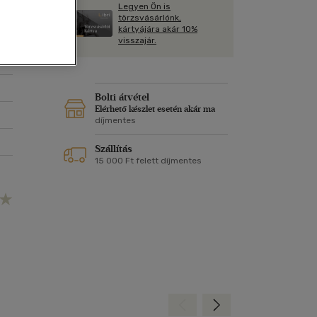
Kártya
Legyen Ön is
Vallás, mitológia
m
törzsvásárlónk,
Képeslap
kártyájára akár 10%
és Természet
visszajár.
yv
Naptár
k
Papír, írószer
ok
Bolti átvétel
Elérhető készlet esetén akár ma
díjmentes
Szállítás
15 000 Ft felett díjmentes
Hátra
Előre