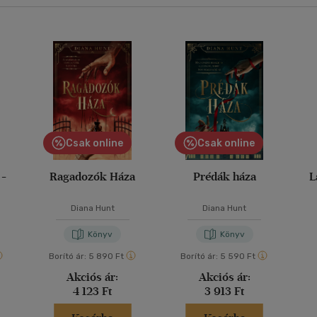
Csak online
Csak online
 -
Ragadozók Háza
Prédák háza
L
Diana Hunt
Diana Hunt
Könyv
Könyv
Borító ár:
5 890 Ft
Borító ár:
5 590 Ft
Akciós ár:
Akciós ár:
4 123 Ft
3 913 Ft