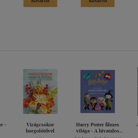
Kosárba
Kosárba
e -
Virágcsokor
Harry Potter filmes
horgolótűvel
világa - A hivatalos
amigurumi