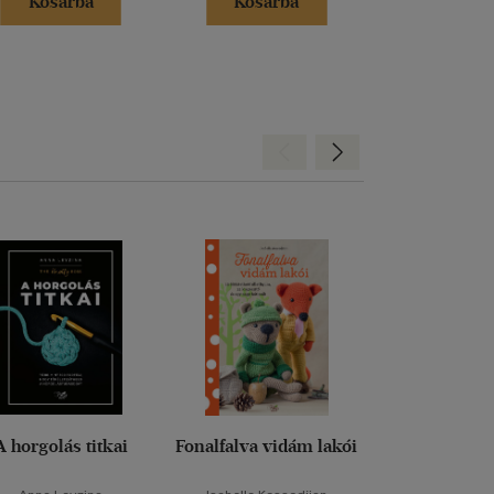
Kosárba
Kosárba
Kosár
Hátra
Előre
A horgolás titkai
Fonalfalva vidám lakói
Pupinett, az 