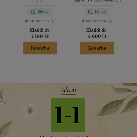
Li Li
Juli Anne
-
Jody Revenson
horgolókönyv
Könyv
Könyv
Árinformációk
Árinformációk
Kiadói ár:
Kiadói ár:
7 190 Ft
9 999 Ft
Kosárba
Kosárba