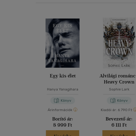
Egy kis élet
Alvilági románc
Heavy Crown
Hanya Yanagihara
Sophie Lark
Könyv
Könyv
Árinformációk
Kiadói ár:
6 790 Ft
Borító ár:
Bevezető ár:
8 999 Ft
6 111 Ft