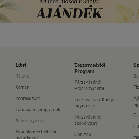
Libri
Törzsvásárlói
Sz
Program
Rólunk
Bo
Törzsvásárlói
Karrier
Fi
Programunkról
Impresszum
Aj
Törzsvásárlói Kártya
eg
egyenlege
Társadalmi programok
Üg
Törzsvásárlói
Adományozás
szabályzat
E-
Akadálymentesítési
Libri App
nyilatkozat
El