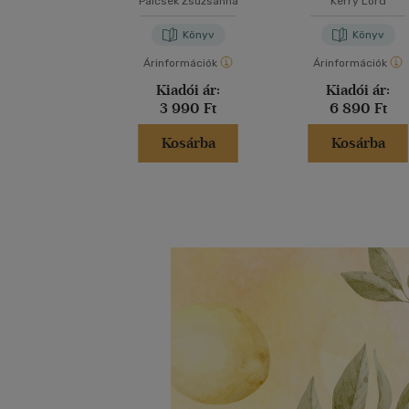
Palcsek Zsuzsanna
Kerry Lord
Könyv
Könyv
Árinformációk
Árinformációk
Kiadói ár:
Kiadói ár:
3 990 Ft
6 890 Ft
Kosárba
Kosárba