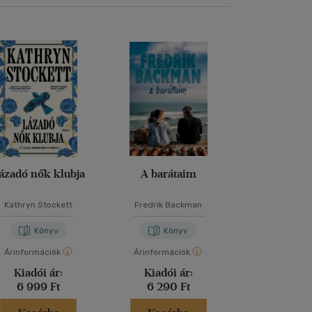
ázadó nők klubja
A barátaim
A tökélete
Kathryn Stockett
Fredrik Backman
Freida McF
Könyv
Könyv
Kön
Árinformációk
Árinformációk
Árinformáci
Kiadói ár:
Kiadói ár:
Kiadói 
6 999 Ft
6 290 Ft
6 599 