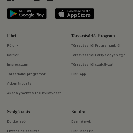
Libri applikáció Szerezd meg: Google P
Libri applikáció 
Libri
Törzsvásárlói Program
Rólunk
Törzsvásárlói Programunkról
Karrier
Törzsvásárlói Kártya egyenlege
Impresszum
Törzsvásárlói szabályzat
Társadalmi programok
Libri App
Adományozás
Akadálymentesítési nyilatkozat
Szolgáltatás
Kultúra
Boltkereső
Események
Fizetés és szállítás
Libri Magazin