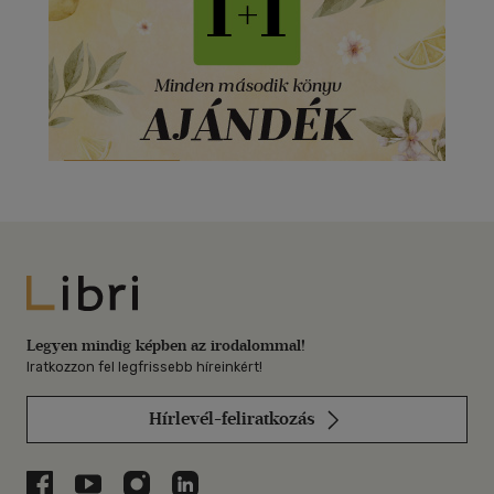
Libri
Legyen mindig képben az irodalommal!
Iratkozzon fel legfrissebb híreinkért!
Hírlevél-feliratkozás
Libri a Facebookon
Libri a Youtube-on
Libri az Instagramon
Libri a LinkedInen