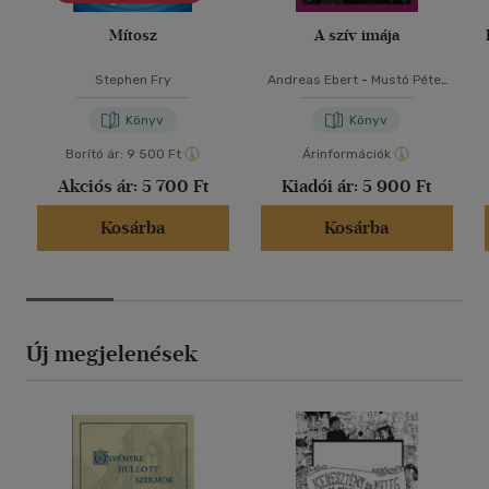
Mítosz
A szív imája
Stephen Fry
Andreas Ebert
-
Mustó Péter
SJ
Könyv
Könyv
Borító ár:
9 500 Ft
Árinformációk
Akciós ár:
5 700 Ft
Kiadói ár:
5 900 Ft
Kosárba
Kosárba
Új megjelenések