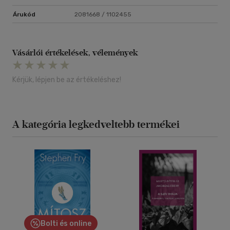
Árukód
2081668 / 1102455
Vásárlói értékelések, vélemények
Kérjük, lépjen be az értékeléshez!
A kategória legkedveltebb termékei
Bolti és online