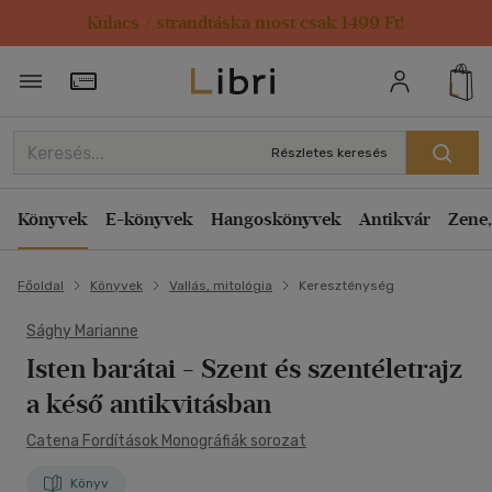
Kulacs / strandtáska most csak 1499 Ft!
Törzsvásárlói Kártya adatai
Részletes keresés
Könyvek
E-könyvek
Hangoskönyvek
Antikvár
Zene,
Főoldal
Könyvek
Vallás, mitológia
Kereszténység
Sághy Marianne
Isten barátai
- Szent és szentéletrajz
a késő antikvitásban
Catena Fordítások Monográfiák sorozat
Könyv