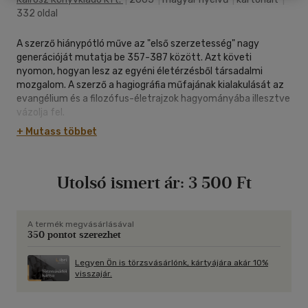
332 oldal
A szerző hiánypótló műve az "első szerzetesség" nagy
generációját mutatja be 357-387 között. Azt követi
nyomon, hogyan lesz az egyéni életérzésből társadalmi
mozgalom. A szerző a hagiográfia műfajának kialakulását az
evangélium és a filozófus-életrajzok hagyományába illesztve
vázolja fel.
+ Mutass többet
Utolsó ismert ár:
3 500 Ft
A termék megvásárlásával
350 pontot szerezhet
Legyen Ön is törzsvásárlónk, kártyájára akár 10%
visszajár.