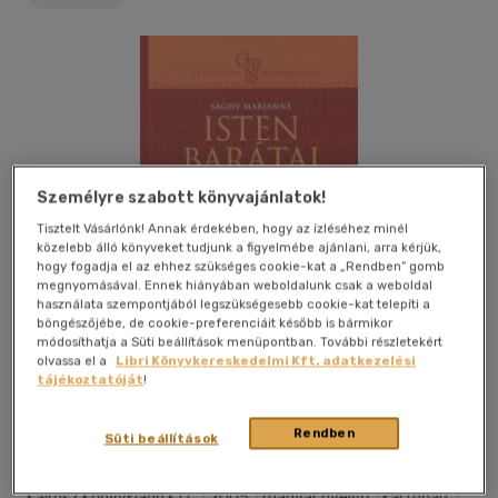
Személyre szabott könyvajánlatok!
Tisztelt Vásárlónk! Annak érdekében, hogy az ízléséhez minél
közelebb álló könyveket tudjunk a figyelmébe ajánlani, arra kérjük,
hogy fogadja el az ehhez szükséges cookie-kat a „Rendben” gomb
megnyomásával. Ennek hiányában weboldalunk csak a weboldal
használata szempontjából legszükségesebb cookie-kat telepíti a
böngészőjébe, de cookie-preferenciáit később is bármikor
módosíthatja a Süti beállítások menüpontban. További részletekért
olvassa el a
Libri Könyvkereskedelmi Kft. adatkezelési
tájékoztatóját
!
Kívánságlistához adom
Megosztom
Rendben
Süti beállítások
Kairosz Könyvkiadó Kft.
|
2005
|
magyar nyelvű
|
kartonált
|