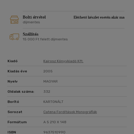
Bolti átvétel
Elérhető készlet esetén akár ma
díjmentes
Szállítás
15 000 Ft felett díjmentes
Kiadó
Kairosz Könyvkiadó Kft.
Kiadás éve
2005
Nyelv
MAGYAR
Oldalak száma:
332
Borító
KARTONÁLT
Sorozat
Catena Fordítások Monográfiák
Formátum
A 5 210 X 148
ISBN
9637510990