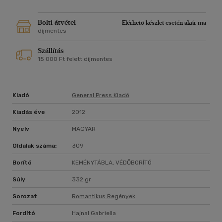
játszódó regény minden sorában érzéki, szenvedélyes és
felkavaró mű. Szerzője, Sabrina Jeffries amerikai írónő, a New
York Times bestsellerírója, aki ezzel a művével végre
Bolti átvétel
Elérhető készlet esetén akár ma
Magyarországra is eljutott.
díjmentes
Szállítás
15 000 Ft felett díjmentes
Kiadó
General Press Kiadó
Kiadás éve
2012
Nyelv
MAGYAR
Oldalak száma:
309
Borító
KEMÉNYTÁBLA, VÉDŐBORÍTÓ
Súly
332 gr
Sorozat
Romantikus Regények
Fordító
Hajnal Gabriella