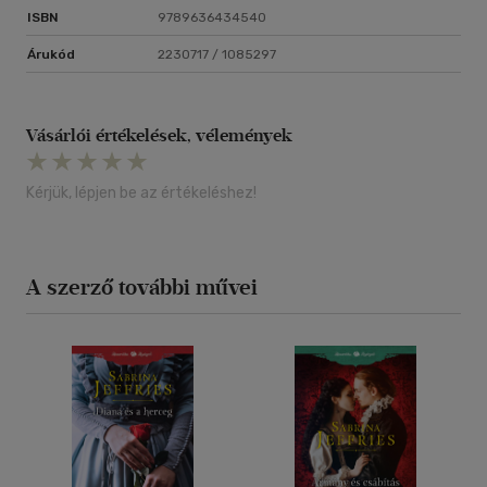
ISBN
9789636434540
Árukód
2230717 / 1085297
Vásárlói értékelések, vélemények
Kérjük, lépjen be az értékeléshez!
A szerző további művei