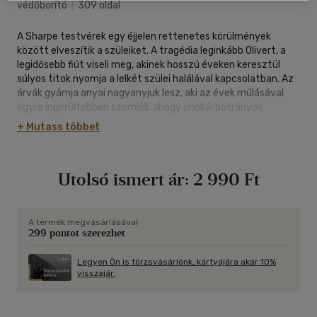
védőborító
|
309 oldal
A Sharpe testvérek egy éjjelen rettenetes körülmények
között elveszítik a szüleiket. A tragédia leginkább Olivert, a
legidősebb fiút viseli meg, akinek hosszú éveken keresztül
súlyos titok nyomja a lelkét szülei halálával kapcsolatban. Az
árvák gyámja anyai nagyanyjuk lesz, aki az évek múlásával
egyre ingerültebben szemléli, ahogy unokái botrányos
életvitelükkel borzolják a főúri körök kedélyét. Így hát
+ Mutass többet
tizenkilenc évvel a tragédia után ultimátumot ad a
testvéreknek: vagy családot alapítanak egy éven belül, vagy
megvonja tőlük a járandóságukat, és az örökségükről is
Utolsó ismert ár:
2 990 Ft
lemondhatnak. Oliver azonban ravasz tervet eszel ki, hogy
eltántorítsa a szándékától az asszonyt. Egy szerencsétlen
véletlen folytán ehhez partnert talál az Amerikából érkezett
gyönyörű Maria Butterfieldben, aki eltűntnek hitt jegyese
A termék megvásárlásával
299 pontot szerezhet
felkutatására érkezett Angliába. Oliver alkut ajánl neki:
játssza el menyasszonyát, ő pedig cserébe megkeresteti
Maria vőlegényét. A fordulatos és lebilincselő színjátékban
Legyen Ön is törzsvásárlónk, kártyájára akár 10%
visszajár.
lassan feltárulnak az igazi, rejtett érzések: fény derül az
Oliver életét meghatározó nyomasztó titokra, és arra is,
miért tűnt el Maria vőlegénye. A 19. századi Angliában