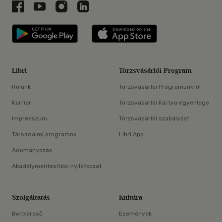
Libri a Facebookon
Libri a Youtube-on
Libri az Instagramon
Libri a LinkedInen
Libri applikáció Szerezd meg: Google P
Libri applikáció 
Libri
Törzsvásárlói Program
Rólunk
Törzsvásárlói Programunkról
Karrier
Törzsvásárlói Kártya egyenlege
Impresszum
Törzsvásárlói szabályzat
Társadalmi programok
Libri App
Adományozás
Akadálymentesítési nyilatkozat
Szolgáltatás
Kultúra
Boltkereső
Események