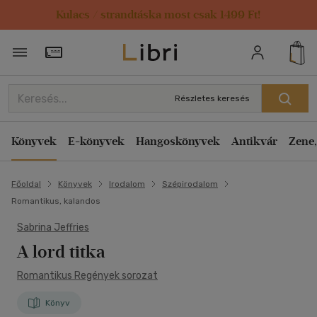
Kulacs / strandtáska most csak 1499 Ft!
Törzsvásárlói Kártya adatai
Részletes keresés
Könyvek
E-könyvek
Hangoskönyvek
Antikvár
Zene,
Főoldal
Könyvek
Irodalom
Szépirodalom
Romantikus, kalandos
Sabrina Jeffries
A lord titka
Romantikus Regények sorozat
Könyv