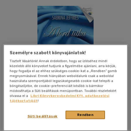
Személyre szabott könyvajánlatok!
Tisztelt Vásárlónk! Annak érdekében, hogy az ízléséhez minél
közelebb álló könyveket tudjunk a figyelmébe ajánlani, arra kérjük,
hogy fogadja el az ehhez szükséges cookie-kat a „Rendben” gomb
megnyomásával. Ennek hiányában weboldalunk csak a weboldal
használata szempontjából legszükségesebb cookie-kat telepíti a
böngészőjébe, de cookie-preferenciáit később is bármikor
módosíthatja a Süti beállítások menüpontban. További részletekért
olvassa el a
Libri Könyvkereskedelmi Kft. adatkezelési
tájékoztatóját
!
Kívánságlistához adom
Megosztom
Rendben
Süti beállítások
General Press Kiadó
|
2012
|
magyar nyelvű
|
keménytábla,