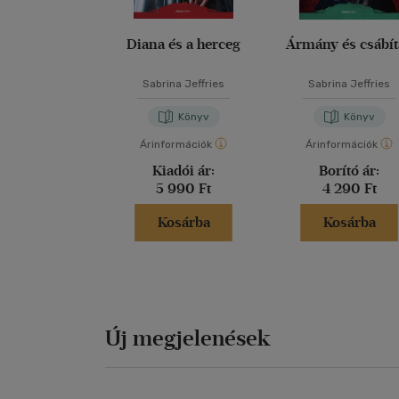
Diana és a herceg
Ármány és csábít
Sabrina Jeffries
Sabrina Jeffries
Könyv
Könyv
Árinformációk
Árinformációk
Kiadói ár:
Borító ár:
5 990 Ft
4 290 Ft
Kosárba
Kosárba
Új megjelenések