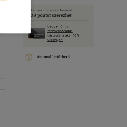
Kártya
Vallás, mitológia
m
t,
Képeslap
A termék megvásárlásával
309 pontot szerezhet
és Természet
yv
Naptár
Legyen Ön is
k
Papír, írószer
törzsvásárlónk,
kus
kártyájára akár 10%
ok
visszajár.
Azonnal letölthető
 a