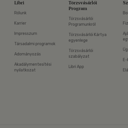
Libri
Törzsvásárlói
Sz
Program
Rólunk
Bo
Törzsvásárlói
Karrier
Fi
Programunkról
Impresszum
Aj
Törzsvásárlói Kártya
eg
egyenlege
Társadalmi programok
Üg
Törzsvásárlói
Adományozás
szabályzat
E-
Akadálymentesítési
Libri App
nyilatkozat
El
eg: Google Play
 applikáció Letölthető az App Store-ból