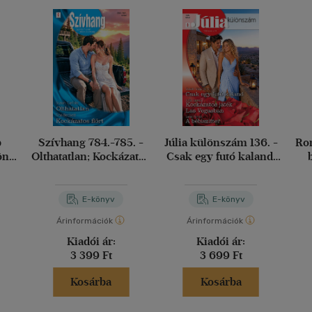
b
Szívhang 784.-785. -
Júlia különszám 136. -
Rom
lönös
Olthatatlan; Kockázatos
Csak egy futó kaland;
öbbé
flört
Kockázatos játék Las
N
 ég
Vegasban; A bébiszitter
E-könyv
E-könyv
Árinformációk
Árinformációk
Kiadói ár:
Kiadói ár:
3 399 Ft
3 699 Ft
Kosárba
Kosárba