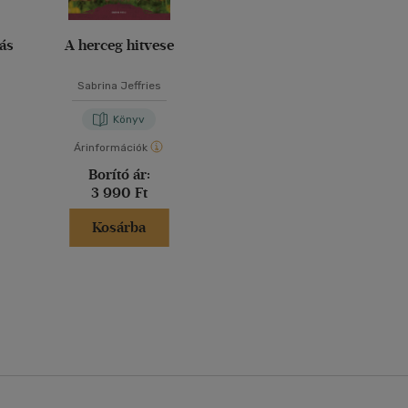
ás
A herceg hitvese
Sabrina Jeffries
Könyv
Árinformációk
Borító ár:
3 990 Ft
Kosárba