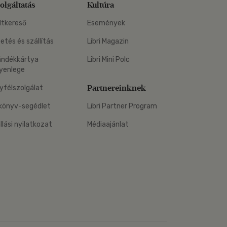
olgáltatás
Kultúra
ltkereső
Események
zetés és szállítás
Libri Magazin
ándékkártya
Libri Mini Polc
yenlege
Partnereinknek
yfélszolgálat
könyv-segédlet
Libri Partner Program
állási nyilatkozat
Médiaajánlat