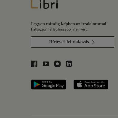
Libri
Legyen mindig képben az irodalommal!
Iratkozzon fel legfrissebb híreinkért!
Hírlevél-feliratkozás
Libri a Facebookon
Libri a Youtube-on
Libri az Instagramon
Libri a LinkedInen
Libri applikáció Szerezd m
Libri