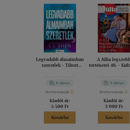
Legvadabb álmaimban
A Júlia legszeb
szeretlek - Tiltott
történetei 48. - Kü
szerelem 2.
házasságszerző; T
nem eresztlek; Az
küldötte
E-könyv
E-könyv
Árinformációk
Árinformációk
Kiadói ár:
Kiadói ár:
5 599 Ft
3 699 Ft
Kosárba
Kosárba