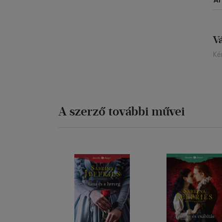
Á
V
Ké
A szerző további művei