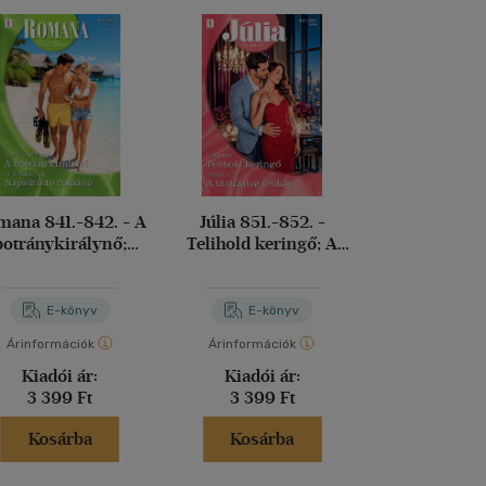
ana 841.-842. - A
Júlia 851.-852. -
Voracious
botránykirálynő;
Telihold keringő; A
telhetet
apsütötte románc
titokzatos örökös
Leigh Riv
E-könyv
E-könyv
E-kö
Árinformációk
Árinformációk
Árinformáci
Kiadói ár:
Kiadói ár:
Kiadói 
3 399 Ft
3 399 Ft
6 490 
Kosárba
Kosárba
Kosár