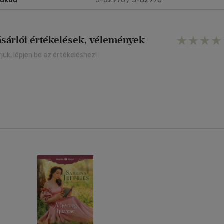
rukód
3-82970 / 3-82970
ásárlói értékelések, vélemények
rjük, lépjen be az értékeléshez!