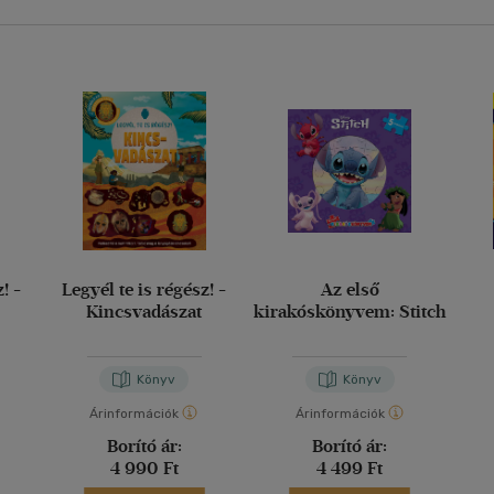
! -
Legyél te is régész! -
Az első
Kincsvadászat
kirakóskönyvem: Stitch
Könyv
Könyv
Árinformációk
Árinformációk
Borító ár:
Borító ár:
4 990 Ft
4 499 Ft