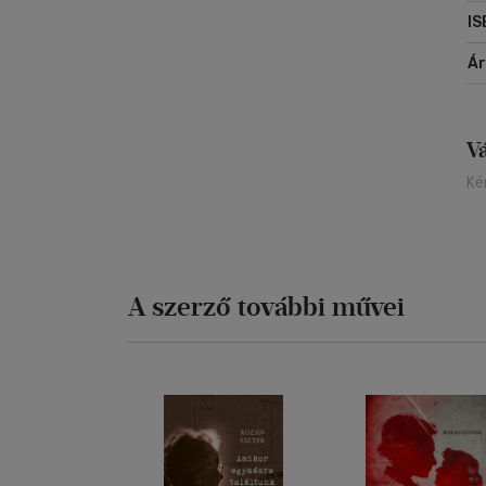
IS
Á
V
Ké
A szerző további művei