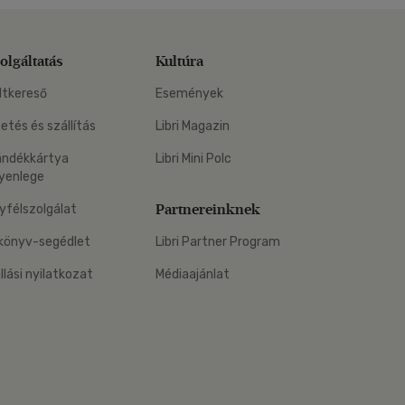
olgáltatás
Kultúra
ltkereső
Események
zetés és szállítás
Libri Magazin
ándékkártya
Libri Mini Polc
yenlege
Partnereinknek
yfélszolgálat
könyv-segédlet
Libri Partner Program
állási nyilatkozat
Médiaajánlat