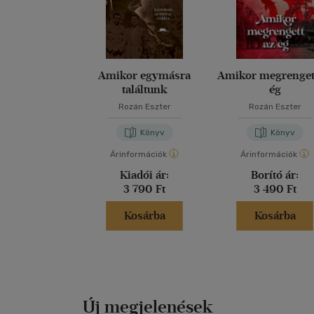
Amikor egymásra
Amikor megrenget
találtunk
ég
Rozán Eszter
Rozán Eszter
Könyv
Könyv
Árinformációk
Árinformációk
Kiadói ár:
Borító ár:
3 790 Ft
3 490 Ft
Kosárba
Kosárba
Új megjelenések