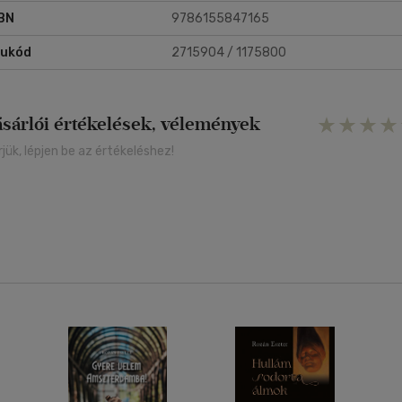
BN
9786155847165
rukód
2715904 / 1175800
ásárlói értékelések, vélemények
rjük, lépjen be az értékeléshez!