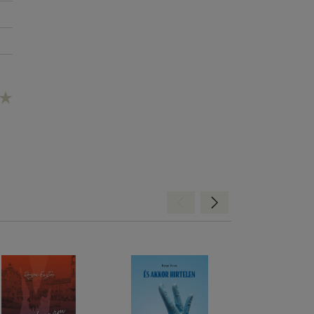
Hátra
Előre