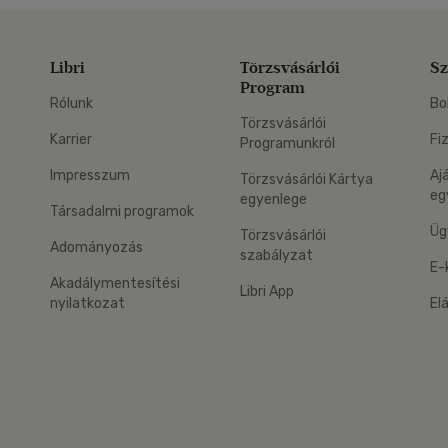
Libri
Törzsvásárlói
Sz
Program
Rólunk
Bo
Törzsvásárlói
Karrier
Fi
Programunkról
Impresszum
Aj
Törzsvásárlói Kártya
eg
egyenlege
Társadalmi programok
Üg
Törzsvásárlói
Adományozás
szabályzat
E-
Akadálymentesítési
Libri App
nyilatkozat
El
eg: Google Play
 applikáció Letölthető az App Store-ból