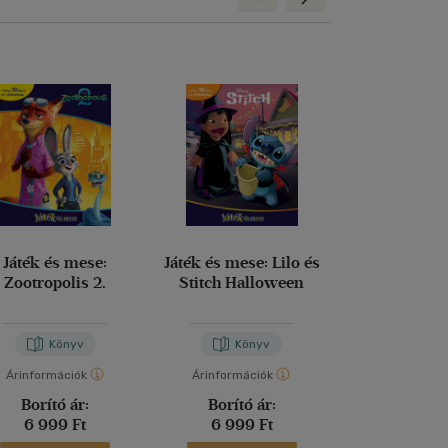
Játék és mese:
Játék és mese: Lilo és
Kis kedv
Zootropolis 2.
Stitch Halloween
Gawelda Regi
Könyv
Könyv
Kön
Árinformációk
Árinformációk
Árinformáci
Borító ár:
Borító ár:
Borító 
6 999 Ft
6 999 Ft
1 199 