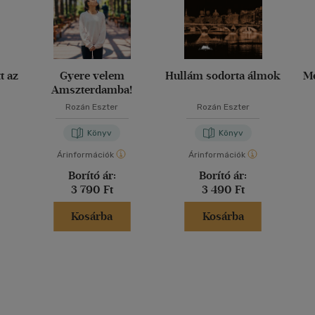
t az
Gyere velem
Hullám sodorta álmok
M
Amszterdamba!
Rozán Eszter
Rozán Eszter
Könyv
Könyv
Árinformációk
Árinformációk
Borító ár:
Borító ár:
3 790 Ft
3 490 Ft
Kosárba
Kosárba