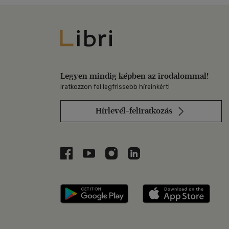
Libri
Legyen mindig képben az irodalommal!
Iratkozzon fel legfrissebb híreinkért!
Hírlevél-feliratkozás
Libri a Facebookon
Libri a Youtube-on
Libri az Instagramon
Libri a LinkedInen
Libri applikáció Szerezd m
Libri