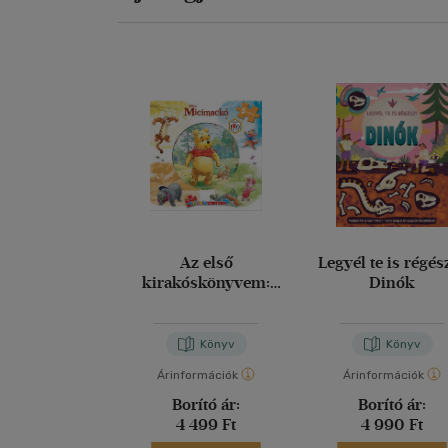
Az első
Legyél te is régész
kirakóskönyvem:
Dinók
Micimackó
Könyv
Könyv
Árinformációk
Árinformációk
Borító ár:
Borító ár:
4 499 Ft
4 990 Ft