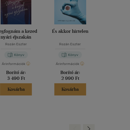
egfognám a kezed
És akkor hirtelen
Mielőtt k
nyári éjszakán
Rozán Eszter
Rozán Eszter
Rozán Esz
Könyv
Könyv
Kön
Árinformációk
Árinformációk
Árinformáci
Borító ár:
Borító ár:
Borító 
3 490 Ft
2 990 Ft
2 990 
Kosárba
Kosárba
Kosár
Hátra
Előre