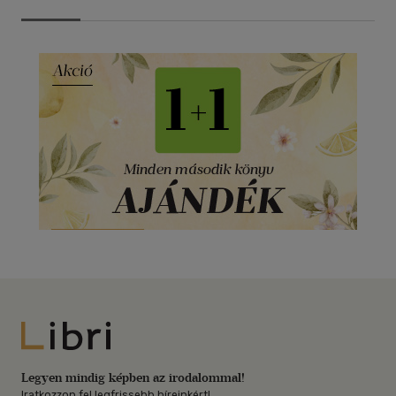
Libri
Legyen mindig képben az irodalommal!
Iratkozzon fel legfrissebb híreinkért!