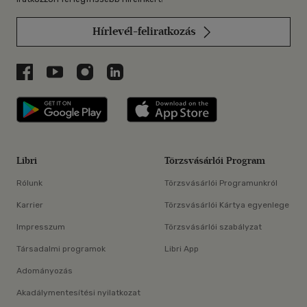
Hírlevél-feliratkozás
Libri a Facebookon
Libri a Youtube-on
Libri az Instagramon
Libri a LinkedInen
Libri applikáció Szerezd meg: Google P
Libri applikáció 
Libri
Törzsvásárlói Program
Rólunk
Törzsvásárlói Programunkról
Karrier
Törzsvásárlói Kártya egyenlege
Impresszum
Törzsvásárlói szabályzat
Társadalmi programok
Libri App
Adományozás
Akadálymentesítési nyilatkozat