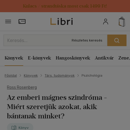
Kulacs / strandtáska most csak 1499 Ft!
Törzsvásárlói Kártya adatai
Részletes keresés
Könyvek
E-könyvek
Hangoskönyvek
Antikvár
Zene,
Főoldal
Könyvek
Társ. tudományok
Pszichológia
Ross Rosenberg
Az emberi mágnes szindróma
-
Miért szeretjük azokat, akik
bántanak minket?
Könyv