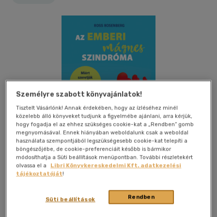
Személyre szabott könyvajánlatok!
Tisztelt Vásárlónk! Annak érdekében, hogy az ízléséhez minél
közelebb álló könyveket tudjunk a figyelmébe ajánlani, arra kérjük,
hogy fogadja el az ehhez szükséges cookie-kat a „Rendben” gomb
megnyomásával. Ennek hiányában weboldalunk csak a weboldal
használata szempontjából legszükségesebb cookie-kat telepíti a
böngészőjébe, de cookie-preferenciáit később is bármikor
módosíthatja a Süti beállítások menüpontban. További részletekért
olvassa el a
Libri Könyvkereskedelmi Kft. adatkezelési
tájékoztatóját
!
Beleolvasok
Kívánságlistához adom
Megosztom
Rendben
Süti beállítások
(2 vélemény)