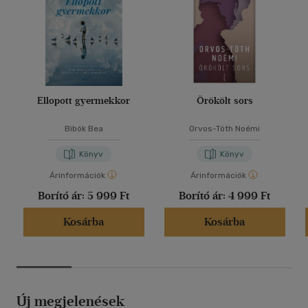
Ellopott gyermekkor
Örökölt sors
Bibók Bea
Orvos-Tóth Noémi
Könyv
Könyv
Árinformációk
Árinformációk
Borító ár:
5 999 Ft
Borító ár:
4 999 Ft
Kosárba
Kosárba
Új megjelenések