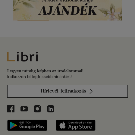
Libri
Legyen mindig képben az irodalommal!
Iratkozzon fel legfrissebb híreinkért!
Hírlevél-feliratkozás
Libri a Facebookon
Libri a Youtube-on
Libri az Instagramon
Libri a LinkedInen
Libri applikáció Szerezd meg: Google P
Libri applikáció 