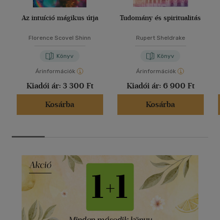
Az intuíció mágikus útja
Tudomány és spiritualitás
Florence Scovel Shinn
Rupert Sheldrake
Könyv
Könyv
Árinformációk
Árinformációk
Kiadói ár:
3 300 Ft
Kiadói ár:
6 900 Ft
Kosárba
Kosárba