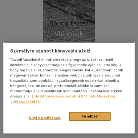
Személyre szabott könyvajánlatok!
Tisztelt Vásárlónk! Annak érdekében, hogy az ízléséhez minél
közelebb álló könyveket tudjunk a figyelmébe ajánlani, arra kérjük,
hogy fogadja el az ehhez szükséges cookie-kat a „Rendben” gomb
megnyomásával. Ennek hiányában weboldalunk csak a weboldal
használata szempontjából legszükségesebb cookie-kat telepíti a
böngészőjébe, de cookie-preferenciáit később is bármikor
módosíthatja a Süti beállítások menüpontban. További részletekért
olvassa el a
Libri Könyvkereskedelmi Kft. adatkezelési
tájékoztatóját
!
Kívánságlistához adom
Megosztom
Rendben
Süti beállítások
L' Harmattan Kft.
|
2018
|
magyar nyelvű
|
puhatáblás,
ragasztókötött
|
128 oldal