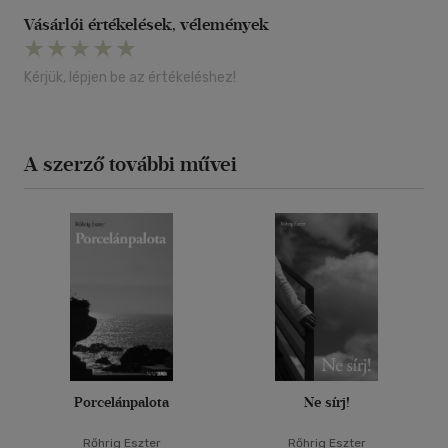
Vásárlói értékelések, vélemények
Kérjük, lépjen be az értékeléshez!
A szerző további művei
Porcelánpalota
Ne sírj!
Rőhrig Eszter
Rőhrig Eszter