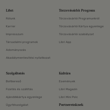
Libri
Törzsvásárlói Program
Rólunk
Törzsvásárlói Programunkról
Karrier
Törzsvásárlói Kártya egyenlege
Impresszum
Törzsvásárlói szabályzat
Társadalmi programok
Libri App
Adományozás
Akadálymentesítési nyilatkozat
Szolgáltatás
Kultúra
Boltkereső
Események
Fizetés és szállítás
Libri Magazin
Ajándékkártya egyenlege
Libri Mini Polc
Partnereinknek
Ügyfélszolgálat