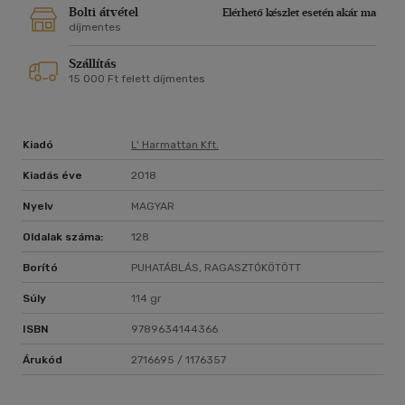
Bolti átvétel
Elérhető készlet esetén akár ma
díjmentes
Szállítás
15 000 Ft felett díjmentes
Kiadó
L' Harmattan Kft.
Kiadás éve
2018
Nyelv
MAGYAR
Oldalak száma:
128
Borító
PUHATÁBLÁS, RAGASZTÓKÖTÖTT
Súly
114 gr
ISBN
9789634144366
Árukód
2716695 / 1176357