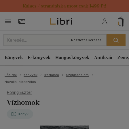
Kulacs / strandtáska most csak 1499 Ft!
Törzsvásárlói Kártya adatai
Részletes keresés
Könyvek
E-könyvek
Hangoskönyvek
Antikvár
Zene,
Főoldal
Könyvek
Irodalom
Szépirodalom
Novella, elbeszélés
Rőhrig Eszter
Vízhomok
Könyv