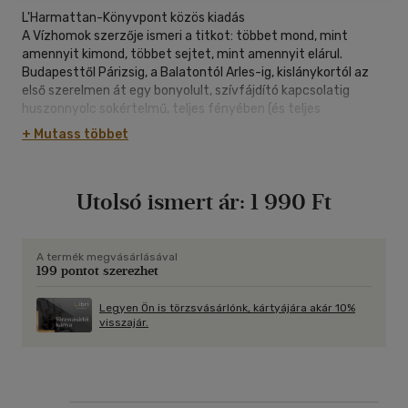
L'Harmattan-Könyvpont közös kiadás
A Vízhomok szerzője ismeri a titkot: többet mond, mint
amennyit kimond, többet sejtet, mint amennyit elárul.
Budapesttől Párizsig, a Balatontól Arles-ig, kislánykortól az
első szerelmen át egy bonyolult, szívfájdító kapcsolatig
huszonnyolc sokértelmű, teljes fényében (és teljes
titokzatosságában) megmutatott pillanatát látjuk a
+ Mutass többet
főszereplő Éva életének. A könyv huszonnyolc novelláját két
belső monológ foglalja keretbe: e két pólusból indulva
egyszerre kezd párbeszédbe egymással a nő és a férfi, az élet
Utolsó ismert ár:
1 990 Ft
és a művészet.
A termék megvásárlásával
199 pontot szerezhet
Legyen Ön is törzsvásárlónk, kártyájára akár 10%
visszajár.