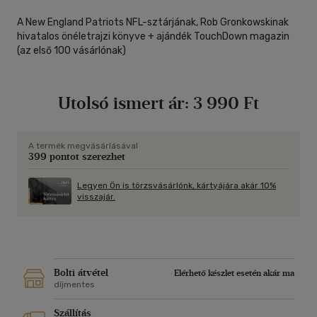
A New England Patriots NFL-sztárjának, Rob Gronkowskinak
hivatalos önéletrajzi könyve + ajándék TouchDown magazin
(az első 100 vásárlónak)
Utolsó ismert ár:
3 990 Ft
A termék megvásárlásával
399 pontot szerezhet
Legyen Ön is törzsvásárlónk, kártyájára akár 10%
visszajár.
Bolti átvétel
Elérhető készlet esetén akár ma
díjmentes
Szállítás