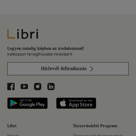
Libri
Legyen mindig képben az irodalommal!
Iratkozzon fel legfrissebb híreinkért!
Hírlevél-feliratkozás
Libri a Facebookon
Libri a Youtube-on
Libri az Instagramon
Libri a LinkedInen
Libri applikáció Szerezd meg: Google P
Libri applikáció 
Libri
Törzsvásárlói Program
Rólunk
Törzsvásárlói Programunkról