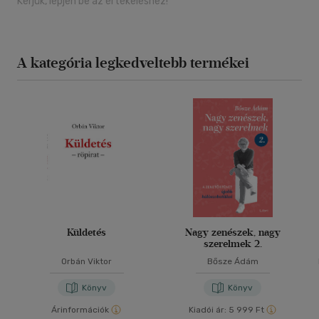
Kérjük, lépjen be az értékeléshez!
A kategória legkedveltebb termékei
Küldetés
Nagy zenészek, nagy
szerelmek 2.
Orbán Viktor
Bősze Ádám
Könyv
Könyv
Árinformációk
Kiadói ár:
5 999 Ft