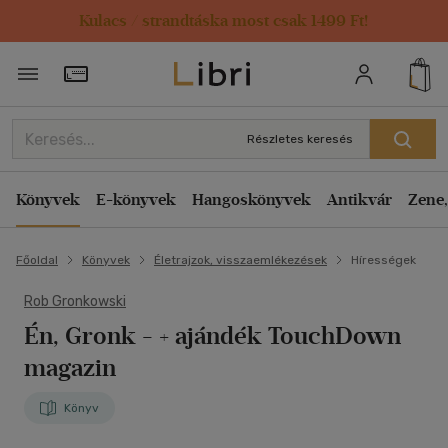
Kulacs / strandtáska most csak 1499 Ft!
Törzsvásárlói Kártya adatai
Részletes keresés
Könyvek
E-könyvek
Hangoskönyvek
Antikvár
Zene,
Főoldal
Könyvek
Életrajzok, visszaemlékezések
Hírességek
Rob Gronkowski
Én, Gronk
- + ajándék TouchDown
magazin
Könyv