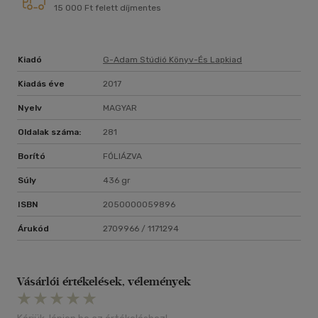
15 000 Ft felett díjmentes
Kiadó
G-Adam Stúdió Könyv-És Lapkiad
Kiadás éve
2017
Nyelv
MAGYAR
Oldalak száma:
281
Borító
FÓLIÁZVA
Súly
436 gr
ISBN
2050000059896
Árukód
2709966 / 1171294
Vásárlói értékelések, vélemények