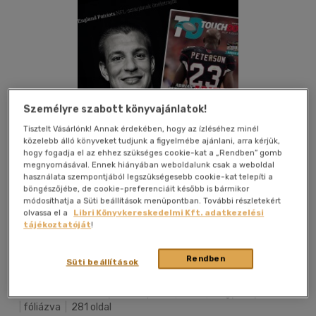
Személyre szabott könyvajánlatok!
Tisztelt Vásárlónk! Annak érdekében, hogy az ízléséhez minél
közelebb álló könyveket tudjunk a figyelmébe ajánlani, arra kérjük,
hogy fogadja el az ehhez szükséges cookie-kat a „Rendben” gomb
megnyomásával. Ennek hiányában weboldalunk csak a weboldal
használata szempontjából legszükségesebb cookie-kat telepíti a
böngészőjébe, de cookie-preferenciáit később is bármikor
módosíthatja a Süti beállítások menüpontban. További részletekért
olvassa el a
Libri Könyvkereskedelmi Kft. adatkezelési
tájékoztatóját
!
Kívánságlistához adom
Megosztom
Rendben
Süti beállítások
G-Adam Stúdió Könyv-És Lapkiad
|
2017
|
magyar nyelvű
|
fóliázva
|
281 oldal