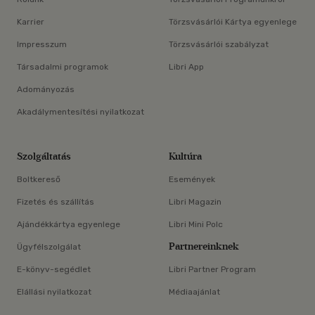
Karrier
Törzsvásárlói Kártya egyenlege
Impresszum
Törzsvásárlói szabályzat
Társadalmi programok
Libri App
Adományozás
Akadálymentesítési nyilatkozat
Szolgáltatás
Kultúra
Boltkereső
Események
Fizetés és szállítás
Libri Magazin
Ajándékkártya egyenlege
Libri Mini Polc
Partnereinknek
Ügyfélszolgálat
E-könyv-segédlet
Libri Partner Program
Elállási nyilatkozat
Médiaajánlat