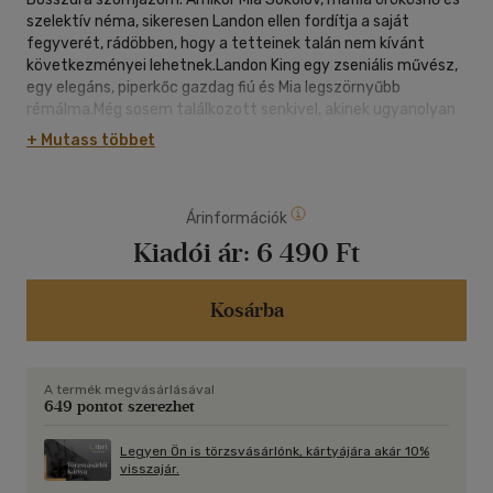
szelektív néma, sikeresen Landon ellen fordítja a saját
fegyverét, rádöbben, hogy a tetteinek talán nem kívánt
következményei lehetnek.Landon King egy zseniális művész,
egy elegáns, piperkőc gazdag fiú és Mia legszörnyűbb
rémálma.Még sosem találkozott senkivel, akinek ugyanolyan
gyengéje a gonoszság, mint neki.De Landon felfedezi, hogy
+ Mutass többet
Mia a kemény páncélja mögött is olyasmivel birkózik, ami túl
borzalmas ahhoz, hogy hangosan kimondja.Mia nem képes
lerázni Landont, és közben egyre jobban ragaszkodik hozzá
Árinformációk
annak ellenére, hogy a fiú látszólag folyton képes kihozni őt a
sodrából, és a pszichotikus hajlamai mindig egy határon túlra
Kiadói ár:
6 490 Ft
hajszolják.És ahogy Landon mind közelebb kerül a Mia
múltjában rejlő igazsághoz, már a fenyegető veszély sincs
messze.Mia megtanult bízni Landonban, de a fiú vajon
Kosárba
megvédi-e vagy tönkreteszi?
A termék megvásárlásával
649 pontot szerezhet
Legyen Ön is törzsvásárlónk, kártyájára akár 10%
visszajár.