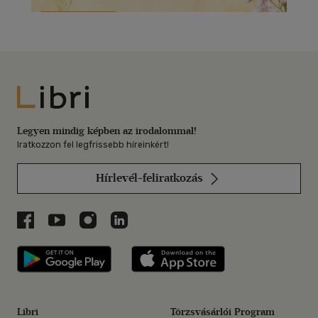
Libri
Legyen mindig képben az irodalommal!
Iratkozzon fel legfrissebb híreinkért!
Hírlevél-feliratkozás
Libri a Facebookon
Libri a Youtube-on
Libri az Instagramon
Libri a LinkedInen
Libri applikáció Szerezd meg: Google P
Libri applikáció 
Libri
Törzsvásárlói Program