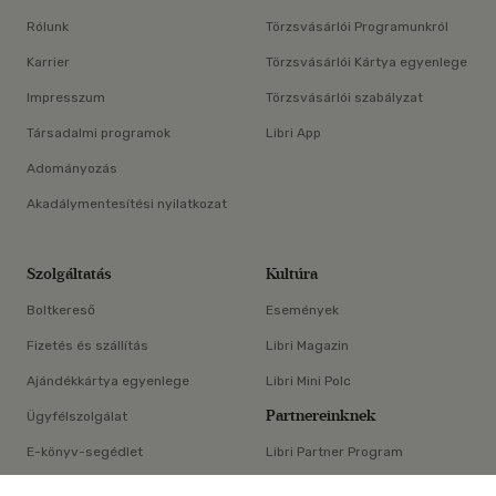
Rólunk
Törzsvásárlói Programunkról
Karrier
Törzsvásárlói Kártya egyenlege
Impresszum
Törzsvásárlói szabályzat
Társadalmi programok
Libri App
Adományozás
Akadálymentesítési nyilatkozat
Szolgáltatás
Kultúra
Boltkereső
Események
Fizetés és szállítás
Libri Magazin
Ajándékkártya egyenlege
Libri Mini Polc
Partnereinknek
Ügyfélszolgálat
E-könyv-segédlet
Libri Partner Program
×
Elállási nyilatkozat
Médiaajánlat