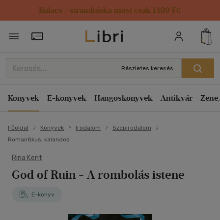
Kulacs / strandtáska most csak 1499 Ft!
Törzsvásárlói Kártya adatai
Részletes keresés
Könyvek
E-könyvek
Hangoskönyvek
Antikvár
Zene,
Főoldal
Könyvek
Irodalom
Szépirodalom
Romantikus, kalandos
Rina Kent
God of Ruin - A rombolás istene
E-könyv