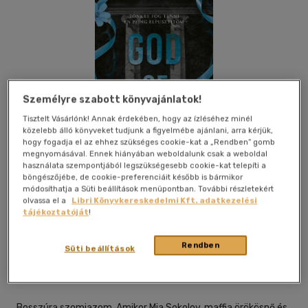
Személyre szabott könyvajánlatok!
Tisztelt Vásárlónk! Annak érdekében, hogy az ízléséhez minél
közelebb álló könyveket tudjunk a figyelmébe ajánlani, arra kérjük,
hogy fogadja el az ehhez szükséges cookie-kat a „Rendben” gomb
megnyomásával. Ennek hiányában weboldalunk csak a weboldal
használata szempontjából legszükségesebb cookie-kat telepíti a
böngészőjébe, de cookie-preferenciáit később is bármikor
módosíthatja a Süti beállítások menüpontban. További részletekért
olvassa el a
Libri Könyvkereskedelmi Kft. adatkezelési
tájékoztatóját
!
Beleolvasok
Kívánságlistához adom
Megosztom
Rendben
Süti beállítások
Rainy Days
|
2026
|
magyar nyelvű
Bosszúra szomjazom. Amikor Mia Sokolov, maffia örökösnő és