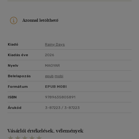
Azonnal letölthető
Kiadó
Rainy Days
Kiadás éve
2026
Nyelv
MAGYAR
Belelapozás
epub
mobi
Formátum
EPUB
MOBI
ISBN
9789635805891
Árukód
3-87223 / 3-87223
Vásárlói értékelések, vélemények