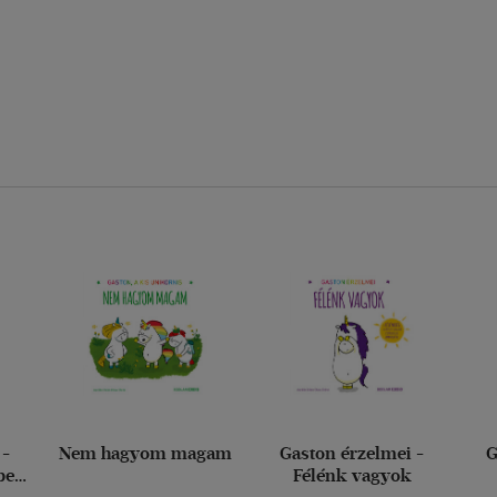
 -
Nem hagyom magam
Gaston érzelmei -
G
ben
Félénk vagyok