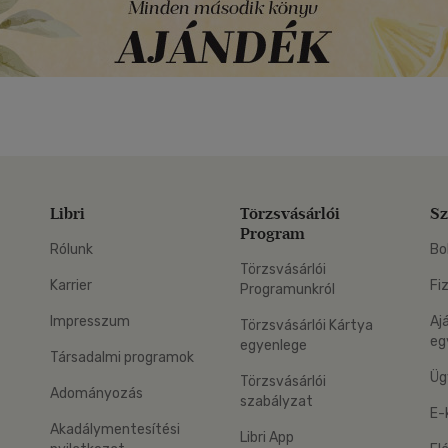
Libri
Törzsvásárlói
Sz
Program
Rólunk
Bo
Törzsvásárlói
Karrier
Fi
Programunkról
Impresszum
Aj
Törzsvásárlói Kártya
eg
egyenlege
Társadalmi programok
Üg
Törzsvásárlói
Adományozás
szabályzat
E-
Akadálymentesítési
Libri App