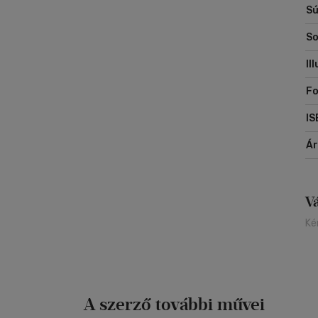
Sú
So
Il
Fo
IS
Á
V
Ké
A szerző további művei