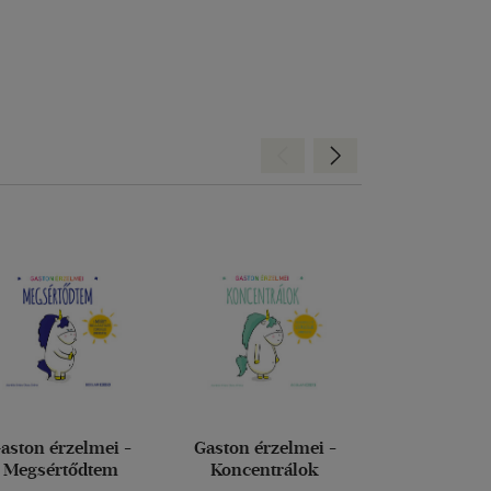
Hátra
Előre
aston érzelmei -
Gaston érzelmei -
Réponds corr
Megsértődtem
Koncentrálok