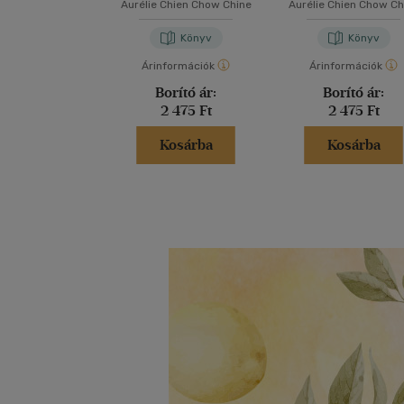
vagyok
Aurélie Chien Chow Chine
Aurélie Chien Chow Ch
Könyv
Könyv
Árinformációk
Árinformációk
Borító ár:
Borító ár:
2 475 Ft
2 475 Ft
Kosárba
Kosárba