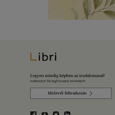
Libri
Legyen mindig képben az irodalommal!
Iratkozzon fel legfrissebb híreinkért!
Hírlevél-feliratkozás
Libri a Facebookon
Libri a Youtube-on
Libri az Instagramon
Libri a LinkedInen