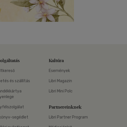
olgáltatás
Kultúra
ltkereső
Események
zetés és szállítás
Libri Magazin
ándékkártya
Libri Mini Polc
yenlege
Partnereinknek
yfélszolgálat
könyv-segédlet
Libri Partner Program