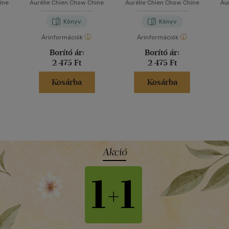
ine
Aurélie Chien Chow Chine
Aurélie Chien Chow Chine
Au
Könyv
Könyv
Árinformációk
Árinformációk
Borító ár:
Borító ár:
2 475 Ft
2 475 Ft
Kosárba
Kosárba