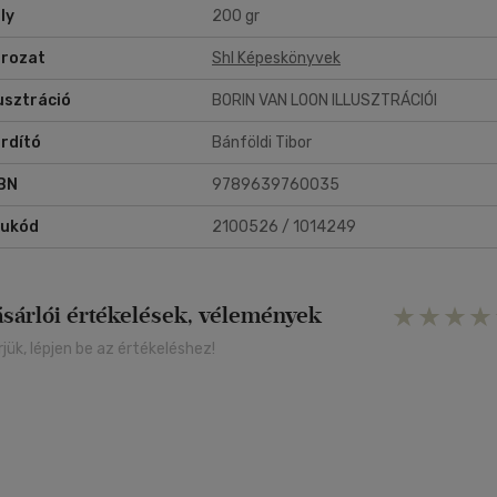
ly
200 gr
rozat
Shl Képeskönyvek
lusztráció
BORIN VAN LOON ILLUSZTRÁCIÓI
rdító
Bánföldi Tibor
BN
9789639760035
rukód
2100526 / 1014249
ásárlói értékelések, vélemények
rjük, lépjen be az értékeléshez!