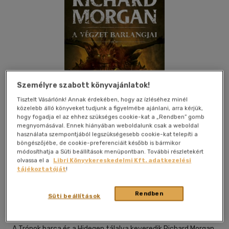
Személyre szabott könyvajánlatok!
Tisztelt Vásárlónk! Annak érdekében, hogy az ízléséhez minél
közelebb álló könyveket tudjunk a figyelmébe ajánlani, arra kérjük,
hogy fogadja el az ehhez szükséges cookie-kat a „Rendben” gomb
megnyomásával. Ennek hiányában weboldalunk csak a weboldal
használata szempontjából legszükségesebb cookie-kat telepíti a
böngészőjébe, de cookie-preferenciáit később is bármikor
módosíthatja a Süti beállítások menüpontban. További részletekért
Kívánságlistához adom
Megosztom
olvassa el a
Libri Könyvkereskedelmi Kft. adatkezelési
tájékoztatóját
!
Rendben
Agave Könyvek Kiadó Kft.
|
2017
|
magyar nyelvű
Süti beállítások
|
puhatáblás, ragasztókötött
|
672 oldal
A Trónok harca és a Hidegen tálalva keveredik Richard Morgan