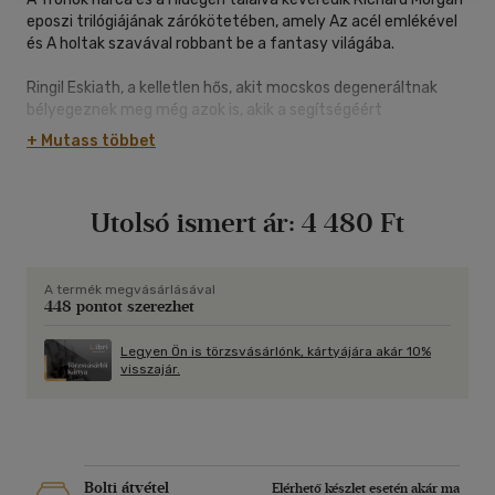
eposzi trilógiájának zárókötetében, amely Az acél emlékével
és A holtak szavával robbant be a fantasy világába.
Ringil Eskiath, a kelletlen hős, akit mocskos degeneráltnak
bélyegeznek meg még azok is, akik a segítségéért
folyamodnak, messzire utazott Illwrack Fattyú, a halhatatlan
+ Mutass többet
mágus-harcos nyomát keresve. Társaitól, Sárkányvész
Egartól és Archethtől elválasztva a lelkét kockáztatja, hogy
elsajátítsa azt a halálos mágiát, amely szembeszállhat a
Utolsó ismert ár:
4 480 Ft
Fattyú hatalmával. Míg Archeth és Sárkányvész vérrel és
szenvedéssel teli útjuk során régóta elfeledett rejtélyekre
derít fényt, addig Ringilnek elképzelhetetlen próbákat kell
kiállnia, amellyel életét és létezését teszi kockára.
A termék megvásárlásával
448 pontot szerezhet
Legyen Ön is törzsvásárlónk, kártyájára akár 10%
visszajár.
Bolti átvétel
Elérhető készlet esetén akár ma