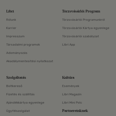
Libri
Törzsvásárlói Program
Rólunk
Törzsvásárlói Programunkról
Karrier
Törzsvásárlói Kártya egyenlege
Impresszum
Törzsvásárlói szabályzat
Társadalmi programok
Libri App
Adományozás
Akadálymentesítési nyilatkozat
Szolgáltatás
Kultúra
Boltkereső
Események
Fizetés és szállítás
Libri Magazin
Ajándékkártya egyenlege
Libri Mini Polc
Partnereinknek
Ügyfélszolgálat