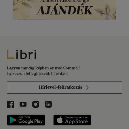
Libri
Legyen mindig képben az irodalommal!
Iratkozzon fel legfrissebb híreinkért!
Hírlevél-feliratkozás
Libri a Facebookon
Libri a Youtube-on
Libri az Instagramon
Libri a LinkedInen
Libri applikáció Szerezd meg: Google P
Libri applikáció 