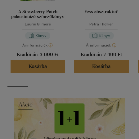
A Strawberry Patch
Fess absztraktot!
palacsintázó színezőkönyv
Laurie Gilmore
Petra Thölken
Könyv
Könyv
Árinformációk
Árinformációk
Kiadói ár:
3 699 Ft
Kiadói ár:
7 499 Ft
Kosárba
Kosárba