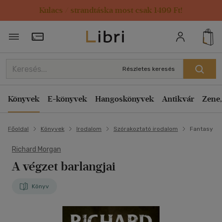
Kulacs / strandtáska most csak 1499 Ft!
Törzsvásárlói Kártya adatai
Részletes keresés
Könyvek
E-könyvek
Hangoskönyvek
Antikvár
Zene,
Főoldal
Könyvek
Irodalom
Szórakoztató irodalom
Fantasy
Richard Morgan
A végzet barlangjai
Könyv