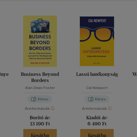
énye
Business Beyond
Lassú hatékonyság
W
Borders
Alan Dean Foster
Cal Newport
Könyv
Könyv
Árinformációk
Árinformációk
Borító ár:
Kiadói ár:
13 190 Ft
6 490 Ft
Kosárba
Kosárba