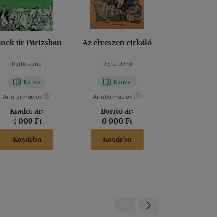
nek úr Párizsban
Az elveszett cirkáló
Tigrisv
Rejtő Jenő
Rejtő Jenő
Rejtő Je
Könyv
Könyv
Kön
Árinformációk
Árinformációk
Árinformáci
Kiadói ár:
Borító ár:
Borító 
4 999 Ft
6 990 Ft
3 999 
Kosárba
Kosárba
Kosár
Hátra
Előre