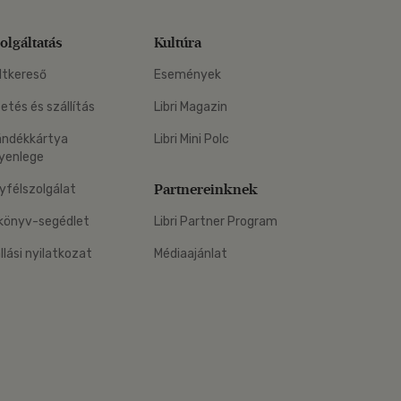
olgáltatás
Kultúra
ltkereső
Események
zetés és szállítás
Libri Magazin
ándékkártya
Libri Mini Polc
yenlege
Partnereinknek
yfélszolgálat
könyv-segédlet
Libri Partner Program
állási nyilatkozat
Médiaajánlat