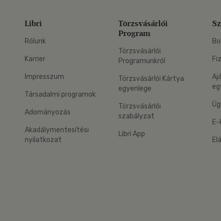
Libri
Törzsvásárlói
Sz
Program
Rólunk
Bo
Törzsvásárlói
Karrier
Fi
Programunkról
Impresszum
Aj
Törzsvásárlói Kártya
eg
egyenlege
Társadalmi programok
Üg
Törzsvásárlói
Adományozás
szabályzat
E-
Akadálymentesítési
Libri App
nyilatkozat
El
eg: Google Play
 applikáció Letölthető az App Store-ból