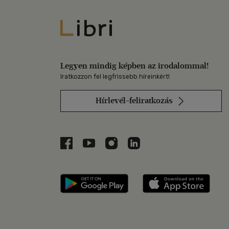
Libri
Legyen mindig képben az irodalommal!
Iratkozzon fel legfrissebb híreinkért!
Hírlevél-feliratkozás
Libri a Facebookon
Libri a Youtube-on
Libri az Instagramon
Libri a LinkedInen
Libri applikáció Szerezd m
Libri