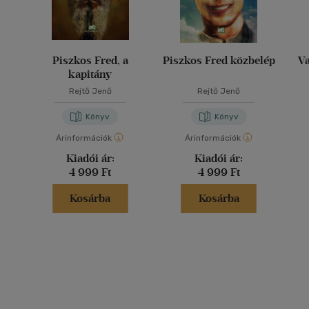
Piszkos Fred, a
Piszkos Fred közbelép
Va
kapitány
Rejtő Jenő
Rejtő Jenő
Könyv
Könyv
Árinformációk
Árinformációk
Kiadói ár:
Kiadói ár:
4 999 Ft
4 999 Ft
Kosárba
Kosárba