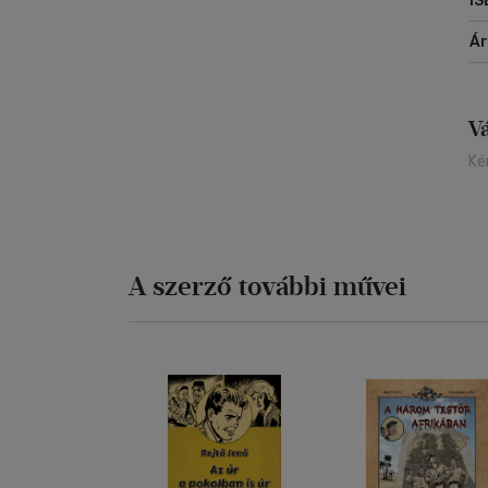
IS
Á
V
Ké
A szerző további művei