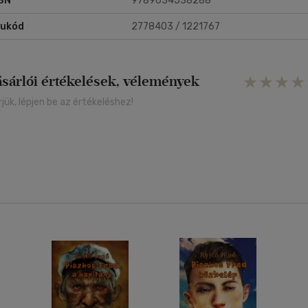
BN
9789634538288
rukód
2778403 / 1221767
ásárlói értékelések, vélemények
rjük, lépjen be az értékeléshez!