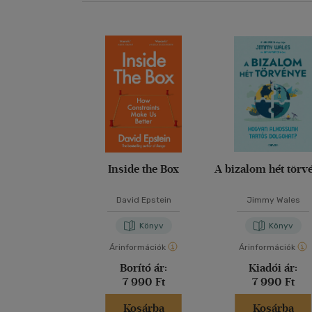
Inside the Box
A bizalom hét törv
David Epstein
Jimmy Wales
Könyv
Könyv
Árinformációk
Árinformációk
Borító ár:
Kiadói ár:
7 990 Ft
7 990 Ft
Kosárba
Kosárba