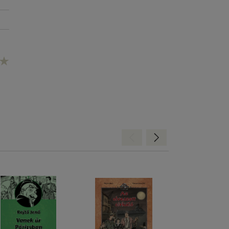
Hátra
Előre