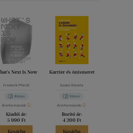
hat's Next Is Now
Karrier és önismeret
A győzt
gondolko
Frederik Pferdt
Szabó Renáta
Lewis Ho
Könyv
Könyv
Kön
Árinformációk
Árinformációk
Árinformáci
Kiadói ár:
Borító ár:
Borító 
5 990 Ft
4 200 Ft
6 790 
Kosárba
Kosárba
Kosár