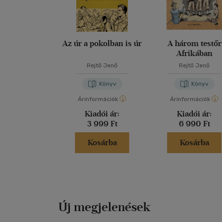
Az úr a pokolban is úr
A három testőr
Afrikában
Rejtő Jenő
Rejtő Jenő
Könyv
Könyv
Árinformációk
Árinformációk
Kiadói ár:
Kiadói ár:
3 999 Ft
6 990 Ft
Kosárba
Kosárba
Új megjelenések