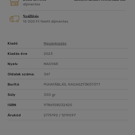
díjmentes
Szállítás
15 000 Ft felett díjmentes
Kiadó
Magánkiadás
Kiadás éve
2023
Nyelv
MAGYAR
Oldalak száma:
367
Borító
PUHATÁBLÁS, RAGASZTÓKÖTÖTT
Súly
350 gr
ISBN
9786158232425
Árukód
2775192 / 1219597