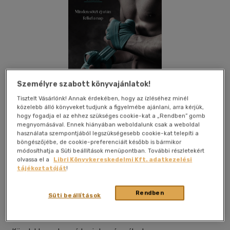
Személyre szabott könyvajánlatok!
Tisztelt Vásárlónk! Annak érdekében, hogy az ízléséhez minél
közelebb álló könyveket tudjunk a figyelmébe ajánlani, arra kérjük,
hogy fogadja el az ehhez szükséges cookie-kat a „Rendben” gomb
megnyomásával. Ennek hiányában weboldalunk csak a weboldal
használata szempontjából legszükségesebb cookie-kat telepíti a
böngészőjébe, de cookie-preferenciáit később is bármikor
módosíthatja a Süti beállítások menüpontban. További részletekért
Kívánságlistához adom
Megosztom
olvassa el a
Libri Könyvkereskedelmi Kft. adatkezelési
tájékoztatóját
!
(1 vélemény)
Rendben
Süti beállítások
Magánkiadás
|
2023
|
magyar nyelvű
|
puhatáblás,
ragasztókötött
|
367 oldal