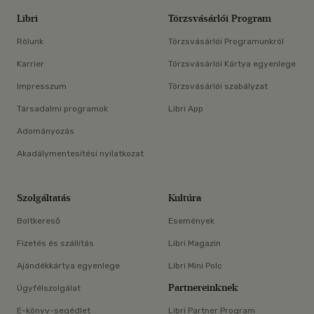
Libri
Törzsvásárlói Program
Rólunk
Törzsvásárlói Programunkról
Karrier
Törzsvásárlói Kártya egyenlege
Impresszum
Törzsvásárlói szabályzat
Társadalmi programok
Libri App
Adományozás
Akadálymentesítési nyilatkozat
Szolgáltatás
Kultúra
Boltkereső
Események
Fizetés és szállítás
Libri Magazin
Ajándékkártya egyenlege
Libri Mini Polc
Partnereinknek
Ügyfélszolgálat
E-könyv-segédlet
Libri Partner Program