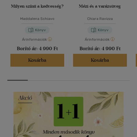
Milyen színű a kedvesség?
Mézi és a varázsüveg
Maddalena Schiavo
Chiara Ravizza
Könyv
Könyv
Árinformációk
Árinformációk
Borító ár:
4 990 Ft
Borító ár:
4 990 Ft
Kosárba
Kosárba