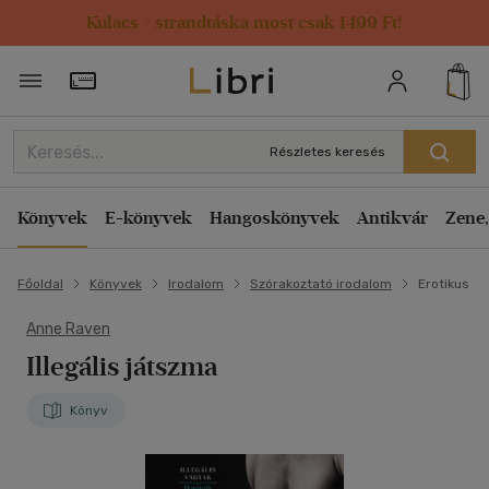
Kulacs / strandtáska most csak 1499 Ft!
Törzsvásárlói Kártya adatai
Részletes keresés
Könyvek
E-könyvek
Hangoskönyvek
Antikvár
Zene,
Főoldal
Könyvek
Irodalom
Szórakoztató irodalom
Erotikus
Anne Raven
Illegális játszma
Könyv