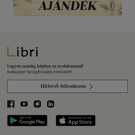
Libri
Legyen mindig képben az irodalommal!
Iratkozzon fel legfrissebb híreinkért!
Hírlevél-feliratkozás
Libri a Facebookon
Libri a Youtube-on
Libri az Instagramon
Libri a LinkedInen
Libri applikáció Szerezd meg: Google P
Libri applikáció 