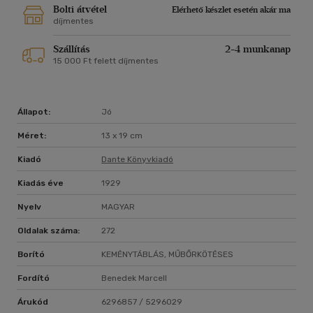
Bolti átvétel
Elérhető készlet esetén akár ma
díjmentes
Szállítás
2-4 munkanap
15 000 Ft felett díjmentes
Állapot:
Jó
Méret:
13 x 19 cm
Kiadó
Dante Könyvkiadó
Kiadás éve
1929
Nyelv
MAGYAR
Oldalak száma:
272
Borító
KEMÉNYTÁBLÁS, MŰBŐRKÖTÉSES
Fordító
Benedek Marcell
Árukód
6296857 / 5296029