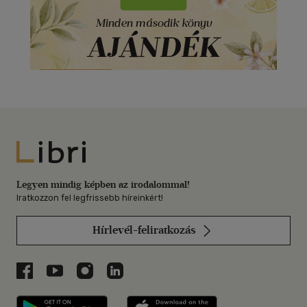
Libri
Legyen mindig képben az irodalommal!
Iratkozzon fel legfrissebb híreinkért!
Hírlevél-feliratkozás
Libri a Facebookon
Libri a Youtube-on
Libri az Instagramon
Libri a LinkedInen
Libri applikáció Szerezd meg: Google P
Libri applikáció 