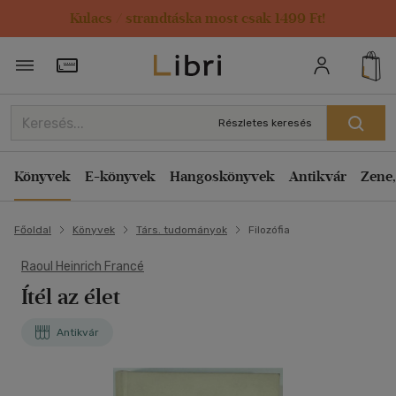
Kulacs / strandtáska most csak 1499 Ft!
Törzsvásárlói Kártya adatai
Részletes keresés
Könyvek
E-könyvek
Hangoskönyvek
Antikvár
Zene,
Főoldal
Könyvek
Társ. tudományok
Filozófia
Raoul Heinrich Francé
Ítél az élet
Antikvár