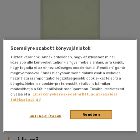
Személyre szabott könyvajánlatok!
Tisztelt Vásárlónk! Annak érdekében, hogy az ízléséhez minél
közelebb álló könyveket tudjunk a figyelmébe ajánlani, arra kérjük,
hogy fogadja el az ehhez szükséges cookie-kat a „Rendben” gomb
megnyomásával. Ennek hiányában weboldalunk csak a weboldal
használata szempontjából legszükségesebb cookie-kat telepíti a
böngészőjébe, de cookie-preferenciáit később is bármikor
módosíthatja a Süti beállítások menüpontban. További részletekért
olvassa el a
Libri Könyvkereskedelmi Kft. adatkezelési
Kívánságlistához adom
Megosztom
tájékoztatóját
!
Rendben
Süti beállítások
Dante Könyvkiadó
|
1929
|
magyar nyelvű
|
keménytáblás,
műbőrkötéses
|
272 oldal