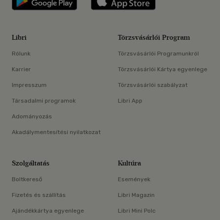
Libri
Törzsvásárlói Program
Rólunk
Törzsvásárlói Programunkról
Karrier
Törzsvásárlói Kártya egyenlege
Impresszum
Törzsvásárlói szabályzat
Társadalmi programok
Libri App
Adományozás
Akadálymentesítési nyilatkozat
Szolgáltatás
Kultúra
Boltkereső
Események
Fizetés és szállítás
Libri Magazin
Ajándékkártya egyenlege
Libri Mini Polc