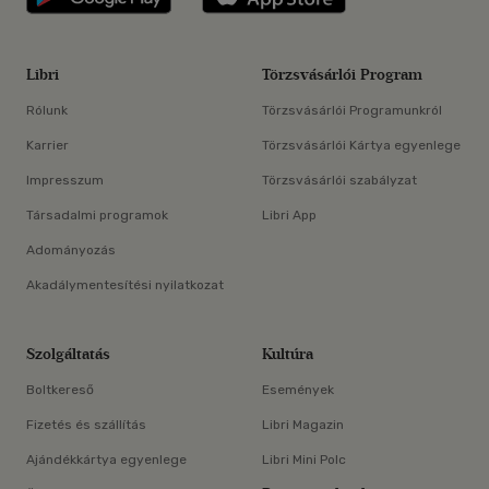
Libri
Törzsvásárlói Program
Rólunk
Törzsvásárlói Programunkról
Karrier
Törzsvásárlói Kártya egyenlege
Impresszum
Törzsvásárlói szabályzat
Társadalmi programok
Libri App
Adományozás
Akadálymentesítési nyilatkozat
Szolgáltatás
Kultúra
Boltkereső
Események
Fizetés és szállítás
Libri Magazin
Ajándékkártya egyenlege
Libri Mini Polc