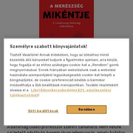
Személyre szabott könyvajánlatok!
Tisztelt Vásárlónk! Annak érdekében, hogy az ízléséhez minél
közelebb álló könyveket tudjunk a figyelmébe ajánlani, arra kérjük,
hogy fogadja el az ehhez szükséges cookie-kat a „Rendben” gomb
megnyomásával. Ennek hiányában weboldalunk csak a weboldal
használata szempontjából legszükségesebb cookie-kat telepíti a
böngészőjébe, de cookie-preferenciáit később is bármikor
módosíthatja a Süti beállítások menüpontban. További részletekért
olvassa el a
Libri Könyvkereskedelmi Kft. adatkezelési
Beleolvasok
Kívánságlistához adom
Megosztom
tájékoztatóját
!
Rendben
Süti beállítások
Hvg Könyvek
|
2026
|
magyar nyelvű
A bátorság Gulati professzor szerint tanulható. Nem velünk
született adottság, hanem olyan jellemvonás, amely tudatos