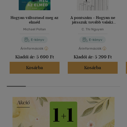
Hogyan változtasd meg az
A pontszám - Hogyan ne
elméd
játsszuk tovább valaki
másnak a játékát
Michael Pollan
C. Thi Nguyen
E-könyv
E-könyv
Árinformációk
Árinformációk
Kiadói ár:
5 690 Ft
Kiadói ár:
5 299 Ft
Kosárba
Kosárba