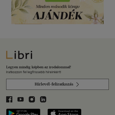
Libri
Legyen mindig képben az irodalommal!
Iratkozzon fel legfrissebb híreinkért!
Hírlevél-feliratkozás
Libri a Facebookon
Libri a Youtube-on
Libri az Instagramon
Libri a LinkedInen
Libri applikáció Szerezd meg: Google P
Libri applikáció 