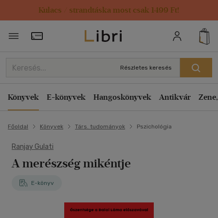
Kulacs / strandtáska most csak 1499 Ft!
Törzsvásárlói Kártya adatai
Részletes keresés
Könyvek
E-könyvek
Hangoskönyvek
Antikvár
Zene,
Főoldal
Könyvek
Társ. tudományok
Pszichológia
Ranjay Gulati
A merészség mikéntje
E-könyv