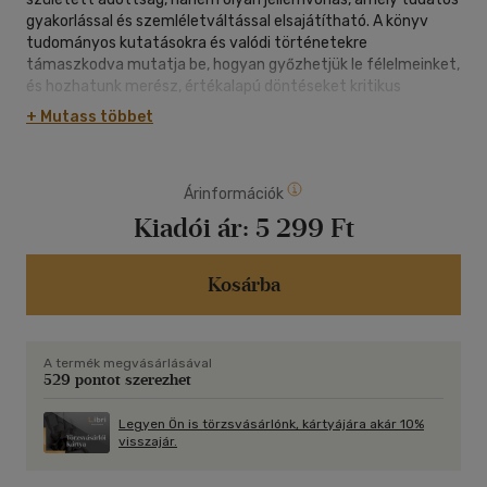
gyakorlással és szemléletváltással elsajátítható. A könyv
tudományos kutatásokra és valódi történetekre
támaszkodva mutatja be, hogyan győzhetjük le félelmeinket,
és hozhatunk merész, értékalapú döntéseket kritikus
pillanatokban. Gulati példái a hétköznapi helytállástól a
+ Mutass többet
szélsőségekig ívelnek: az egészségügyi dolgozók Covid alatti
bátorságától egy olvadással fenyegetett atomreaktor
munkatársainak kitartásáig, miközben azt is bemutatják,
Árinformációk
hogyan válnak a merész döntések olyan vállalatok
működésének alapelvévé, mint a Netflix, a BlackBerry, a Pfizer
Kiadói ár:
5 299 Ft
vagy a Lyft. A könyv emellett gyakorlati stratégiákat is kínál
a bátorság fejlesztéséhez. Nem titkolt küldetése, hogy az
olvasók felismerjék: a bátorság nem a félelem hiánya, hanem
Kosárba
a cselekvés képessége a félelem ellenére.
A termék megvásárlásával
529 pontot szerezhet
Legyen Ön is törzsvásárlónk, kártyájára akár 10%
visszajár.