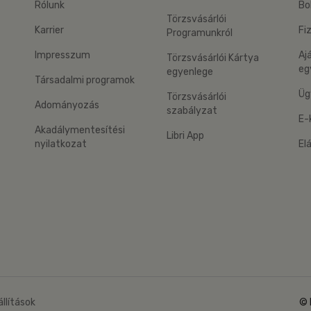
Rólunk
Bo
Törzsvásárlói
Karrier
Fi
Programunkról
Impresszum
Aj
Törzsvásárlói Kártya
eg
egyenlege
Társadalmi programok
Üg
Törzsvásárlói
Adományozás
szabályzat
E-
Akadálymentesítési
Libri App
nyilatkozat
El
eg: Google Play
 applikáció Letölthető az App Store-ból
állítások
© 