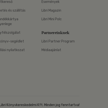
ltkereső
Események
zetés és szállítás
Libri Magazin
ándékkártya
Libri Mini Polc
yenlege
Partnereinknek
yfélszolgálat
könyv-segédlet
Libri Partner Program
állási nyilatkozat
Médiaajánlat
Libri Könyvkereskedelmi Kft. Minden jog fenntartva!