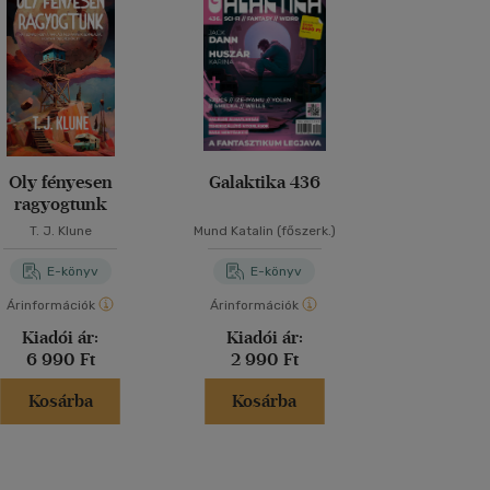
Oly fényesen
Galaktika 436
Az utolsó sz
ragyogtunk
T. J. Klune
Mund Katalin (főszerk.)
Philip K. 
E-könyv
E-könyv
E-kö
Árinformációk
Árinformációk
Árinformáci
Kiadói ár:
Kiadói ár:
Kiadói 
6 990 Ft
2 990 Ft
3 280 
Kosárba
Kosárba
Kosár