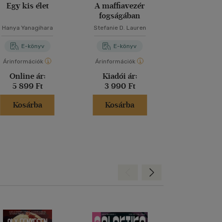
Egy kis élet
A maffiavezér
A titkok 
fogságában
Hanya Yanagihara
Stefanie D. Lauren
Dan Bro
E-könyv
E-könyv
E-kö
Árinformációk
Árinformációk
Árinformáci
Online ár:
Kiadói ár:
Kiadói 
5 899 Ft
3 990 Ft
5 990 
Kosárba
Kosárba
Kosár
Hátra
Előre