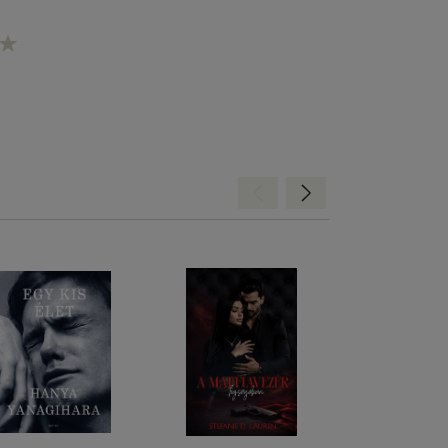
 Az
Hátra
Előre