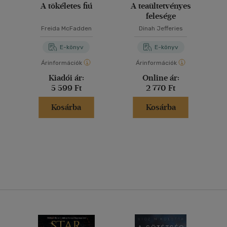
A tökéletes fiú
A teaültetvényes
felesége
Freida McFadden
Dinah Jefferies
E-könyv
E-könyv
Árinformációk
Árinformációk
Kiadói ár:
Online ár:
5 599 Ft
2 770 Ft
Kosárba
Kosárba