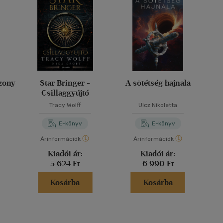
zony
Star Bringer -
A sötétség hajnala
Csillaggyújtó
Tracy Wolff
Uicz Nikoletta
E-könyv
E-könyv
Árinformációk
Árinformációk
Kiadói ár:
Kiadói ár:
5 624 Ft
6 990 Ft
Kosárba
Kosárba