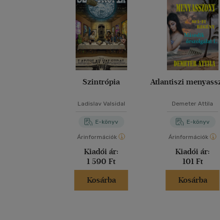
Szintrópia
Atlantiszi menyass
Ladislav Valsidal
Demeter Attila
E-könyv
E-könyv
Árinformációk
Árinformációk
Kiadói ár:
Kiadói ár:
1 590 Ft
101 Ft
Kosárba
Kosárba