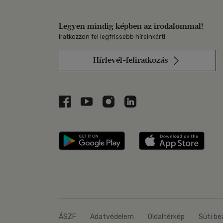
Legyen mindig képben az irodalommal!
Iratkozzon fel legfrissebb híreinkért!
Hírlevél-feliratkozás
Libri a Facebookon
Libri a Youtube-on
Libri az Instagramon
Libri a LinkedInen
Libri applikáció Szerezd m
Libri
ÁSZF
Adatvédelem
Oldaltérkép
Süti be