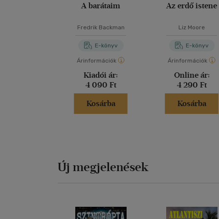
A barátaim
Az erdő istene
Fredrik Backman
Liz Moore
E-könyv
E-könyv
Árinformációk
Árinformációk
Kiadói ár:
Online ár:
4 090 Ft
4 290 Ft
Kosárba
Kosárba
Új megjelenések