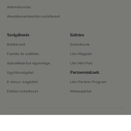
Adományozás
Akadálymentesítési nyilatkozat
Szolgáltatás
Kultúra
Boltkereső
Események
Fizetés és szállítás
Libri Magazin
Ajándékkártya egyenlege
Libri Mini Polc
Partnereinknek
Ügyfélszolgálat
E-könyv-segédlet
Libri Partner Program
Elállási nyilatkozat
Médiaajánlat
×
ÁSZF
Adatvédelem
Oldaltérkép
Süti beállítások
© Libri Könyvkereskedelmi Kft. Minden jog fenntartva!