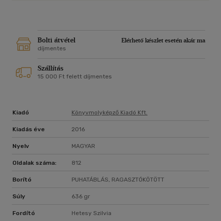
Bolti átvétel
Elérhető készlet esetén akár ma
díjmentes
Szállítás
15 000 Ft felett díjmentes
Kiadó
Könyvmolyképző Kiadó Kft.
Kiadás éve
2016
Nyelv
MAGYAR
Oldalak száma:
812
Borító
PUHATÁBLÁS, RAGASZTÓKÖTÖTT
Súly
636 gr
Fordító
Hetesy Szilvia