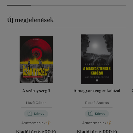
Új megjelenések
A szárnyszegő
A magyar tenger kalózai
Mező Gábor
Dezső András
Könyv
Könyv
Árinformációk
Árinformációk
Kiadói ár:
5 590 Ft
Kiadói ár:
5 990 Ft