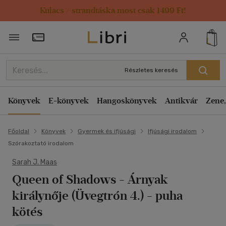
Kulacs / strandtáska most csak 1499 Ft!
Törzsvásárlói Kártya adatai
Részletes keresés
Könyvek
E-könyvek
Hangoskönyvek
Antikvár
Zene,
Főoldal
Könyvek
Gyermek és ifjúsági
Ifjúsági irodalom
Szórakoztató irodalom
Sarah J. Maas
Queen of Shadows - Árnyak
királynője (Üvegtrón 4.) - puha
kötés