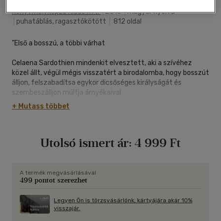
Könyvmolyképző Kiadó Kft.
|
2016
|
magyar nyelvű
|
puhatáblás, ragasztókötött
|
812 oldal
"Első a bosszú, a többi várhat
Celaena Sardothien mindenkit elvesztett, aki a szívéhez
közel állt, végül mégis visszatért a birodalomba, hogy bosszút
álljon, felszabadítsa egykor dicsőséges királyságát és
szembeszálljon múltja árnyékaival
Tiszta szívéből elfogadta, hogy ő Aelin Galathynius, Terrasen
+ Mutass többet
királynője. De mielőtt visszaszerezné a trónját, harcolnia kell.
Küzdeni akar unokatestvéréért, aki harcosként az életét is
kész feláldozni érte, a barátjáért, aki egy borzalmas
Utolsó ismert ár:
4 999 Ft
tömlöcben sínylődik, és a kegyetlen király rabságában
tengődő népéért, akik rendületlenül várják eltűnt királynőjük
dicső visszatérését.
Folytatódik Celaena utazása, mely fenekestül forgathatja fel
A termék megvásárlásával
499 pontot szerezhet
az életét.
Kövesd és éld át szenvedélyes és időnként fájdalmas
Legyen Ön is törzsvásárlónk, kártyájára akár 10%
visszajár.
kalandjait!"