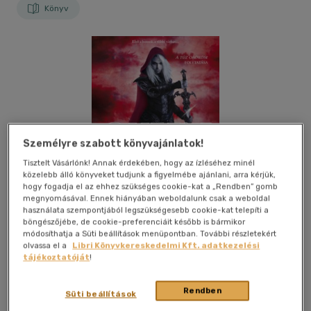
Könyv
Személyre szabott könyvajánlatok!
Tisztelt Vásárlónk! Annak érdekében, hogy az ízléséhez minél
közelebb álló könyveket tudjunk a figyelmébe ajánlani, arra kérjük,
hogy fogadja el az ehhez szükséges cookie-kat a „Rendben” gomb
megnyomásával. Ennek hiányában weboldalunk csak a weboldal
használata szempontjából legszükségesebb cookie-kat telepíti a
böngészőjébe, de cookie-preferenciáit később is bármikor
módosíthatja a Süti beállítások menüpontban. További részletekért
olvassa el a
Libri Könyvkereskedelmi Kft. adatkezelési
tájékoztatóját
!
Kívánságlistához adom
Megosztom
Rendben
Süti beállítások
(11 vélemény)