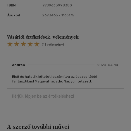
ISBN
9789633998380
Árukód
2693465 / 1163175
Vásárlói értékelések, vélemények
(11 vélemény)
Andrea
2020. 04. 14.
Első és hatodik kötetet leszámítva az összes többi
fantasztikus! Magával ragadó. Nagyon tetszett.
Kérjük, lépjen be az értékeléshez!
A szerző további művei