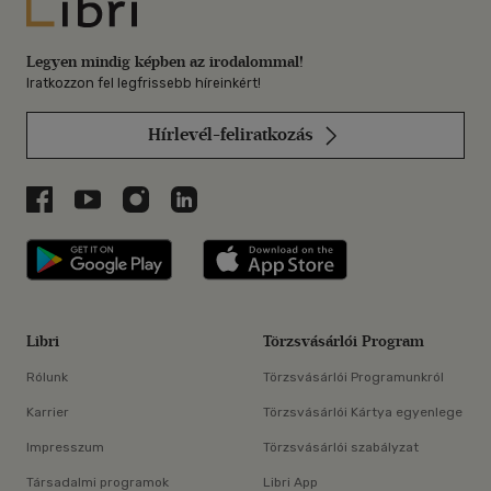
Libri
Legyen mindig képben az irodalommal!
Iratkozzon fel legfrissebb híreinkért!
Hírlevél-feliratkozás
Libri a Facebookon
Libri a Youtube-on
Libri az Instagramon
Libri a LinkedInen
Libri applikáció Szerezd meg: Google P
Libri applikáció 
Libri
Törzsvásárlói Program
Rólunk
Törzsvásárlói Programunkról
Karrier
Törzsvásárlói Kártya egyenlege
Impresszum
Törzsvásárlói szabályzat
Társadalmi programok
Libri App