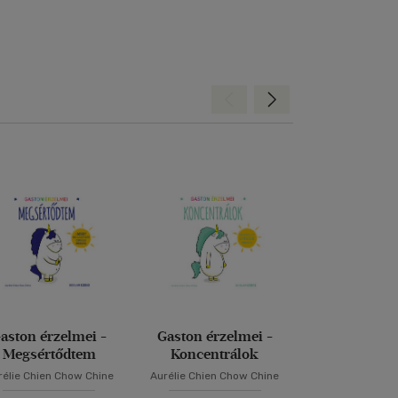
Hátra
Előre
aston érzelmei -
Gaston érzelmei -
Réponds corr
Megsértődtem
Koncentrálok
rélie Chien Chow Chine
Aurélie Chien Chow Chine
Janikovszk