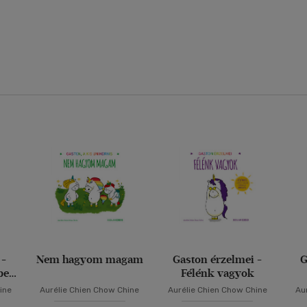
 -
Nem hagyom magam
Gaston érzelmei -
G
ben
Félénk vagyok
ine
Aurélie Chien Chow Chine
Aurélie Chien Chow Chine
Au