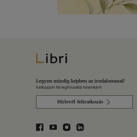
Libri
Legyen mindig képben az irodalommal!
Iratkozzon fel legfrissebb híreinkért!
Hírlevél-feliratkozás
Libri a Facebookon
Libri a Youtube-on
Libri az Instagramon
Libri a LinkedInen