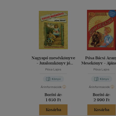
Nagyapó meséskönyve
Pósa Bácsi Aran
- Jutalomkönyv jó
Mesekönyv - Aján
gyermekek számára
hangoskönyvve
Pósa Lajos
Pósa Lajos
Könyv
Könyv
Árinformációk
Árinformációk
Borító ár:
Borító ár:
1 650 Ft
2 990 Ft
Kosárba
Kosárba