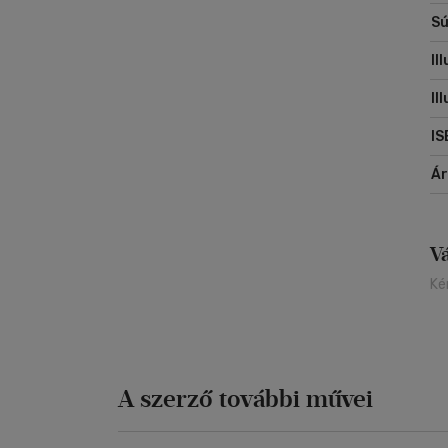
Sú
Il
Il
IS
Á
V
Ké
A szerző további művei