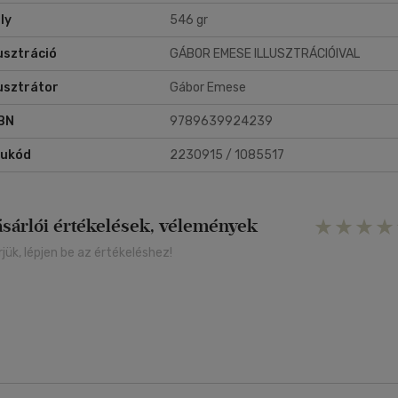
ly
546 gr
lusztráció
GÁBOR EMESE ILLUSZTRÁCIÓIVAL
lusztrátor
Gábor Emese
BN
9789639924239
rukód
2230915 / 1085517
ásárlói értékelések, vélemények
rjük, lépjen be az értékeléshez!