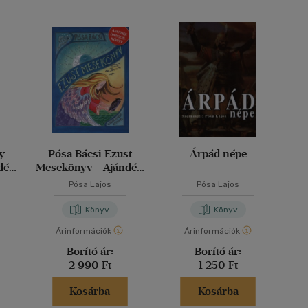
y
Pósa Bácsi Ezüst
Árpád népe
dék
Mesekönyv - Ajándék
l
hangoskönyvvel
Pósa Lajos
Pósa Lajos
Könyv
Könyv
Árinformációk
Árinformációk
Borító ár:
Borító ár:
2 990 Ft
1 250 Ft
Kosárba
Kosárba