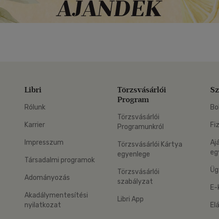
Libri
Törzsvásárlói
Sz
Program
Rólunk
Bo
Törzsvásárlói
Karrier
Fi
Programunkról
Impresszum
Aj
Törzsvásárlói Kártya
eg
egyenlege
Társadalmi programok
Üg
Törzsvásárlói
Adományozás
szabályzat
E-
Akadálymentesítési
Libri App
nyilatkozat
El