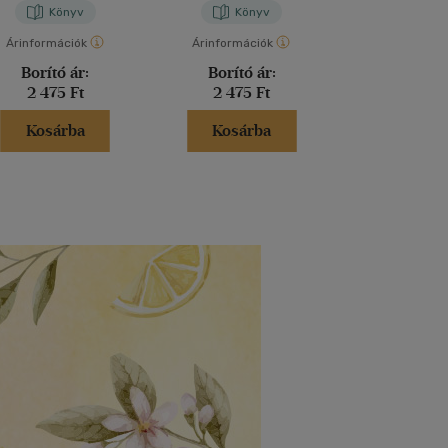
Könyv
Könyv
Kön
Árinformációk
Árinformációk
Árinformáci
Borító ár:
Borító ár:
Borító 
2 475 Ft
2 475 Ft
4 499 
Kosárba
Kosárba
Kosár