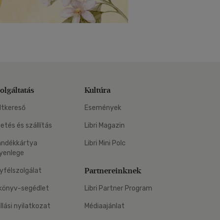
olgáltatás
Kultúra
ltkereső
Események
zetés és szállítás
Libri Magazin
ándékkártya
Libri Mini Polc
yenlege
Partnereinknek
yfélszolgálat
könyv-segédlet
Libri Partner Program
állási nyilatkozat
Médiaajánlat