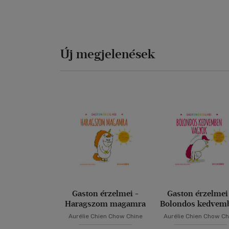
Új megjelenések
Gaston érzelmei -
Gaston érzelmei
Haragszom magamra
Bolondos kedvem
vagyok
Aurélie Chien Chow Chine
Aurélie Chien Chow Ch