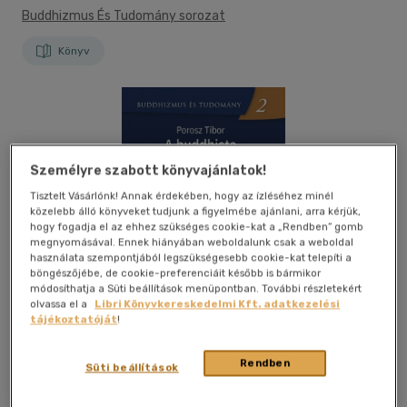
Buddhizmus És Tudomány sorozat
Könyv
Személyre szabott könyvajánlatok!
Tisztelt Vásárlónk! Annak érdekében, hogy az ízléséhez minél
közelebb álló könyveket tudjunk a figyelmébe ajánlani, arra kérjük,
hogy fogadja el az ehhez szükséges cookie-kat a „Rendben” gomb
megnyomásával. Ennek hiányában weboldalunk csak a weboldal
használata szempontjából legszükségesebb cookie-kat telepíti a
böngészőjébe, de cookie-preferenciáit később is bármikor
módosíthatja a Süti beállítások menüpontban. További részletekért
olvassa el a
Libri Könyvkereskedelmi Kft. adatkezelési
tájékoztatóját
!
Rendben
Süti beállítások
Kívánságlistához adom
Megosztom