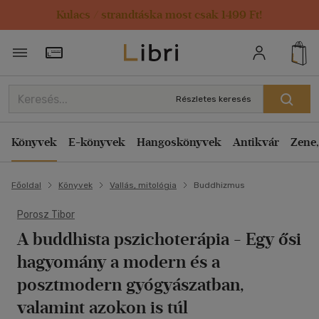
Kulacs / strandtáska most csak 1499 Ft!
Törzsvásárlói Kártya adatai
Részletes keresés
Könyvek
E-könyvek
Hangoskönyvek
Antikvár
Zene,
Főoldal
Könyvek
Vallás, mitológia
Buddhizmus
Porosz Tibor
A buddhista pszichoterápia
- Egy ősi
hagyomány a modern és a
posztmodern gyógyászatban,
valamint azokon is túl