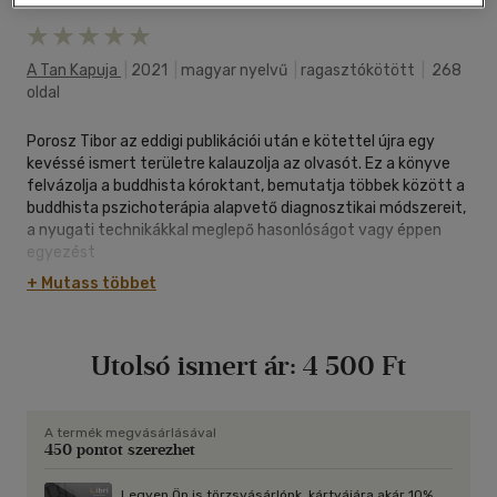
A Tan Kapuja
|
2021
|
magyar nyelvű
|
ragasztókötött
|
268
oldal
Porosz Tibor az eddigi publikációi után e kötettel újra egy
kevéssé ismert területre kalauzolja az olvasót. Ez a könyve
felvázolja a buddhista kóroktant, bemutatja többek között a
buddhista pszichoterápia alapvető diagnosztikai módszereit,
a nyugati technikákkal meglepő hasonlóságot vagy éppen
egyezést
mutató terápiás eljárásait, leírja a több modellű,
+ Mutass többet
gyakorlatában jelen-központú és élménycentrikus buddhista
módszereket, a meditációkat, a fizikális terápiákat, valamint
bizonyos testtartások,
Utolsó ismert ár:
4 500 Ft
mozgásgyakorlatok és légzésgyakorlatok, illetve az
akupunktúra és a moxa terápia alkalmazásait.
A buddhizmusnak megvannak a hagyományos útjai, de nem
állt meg itt, hiszen a buddhista pszichoterápia különféle
A termék megvásárlásával
450 pontot szerezhet
változatos formái manapság egyaránt magukban hordozzák
a hagyományok, illetve a modern és a posztmodern
gyógyítás jellegzetességeit. A buddhizmus mindezzel
Legyen Ön is törzsvásárlónk, kártyájára akár 10%