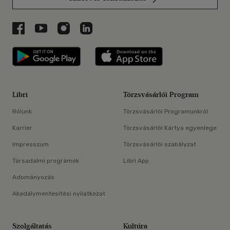
Libri a Facebookon
Libri a Youtube-on
Libri az Instagramon
Libri a LinkedInen
Libri applikáció Szerezd meg: Google P
Libri applikáció 
Libri
Törzsvásárlói Program
Rólunk
Törzsvásárlói Programunkról
Karrier
Törzsvásárlói Kártya egyenlege
Impresszum
Törzsvásárlói szabályzat
Társadalmi programok
Libri App
Adományozás
Akadálymentesítési nyilatkozat
Szolgáltatás
Kultúra