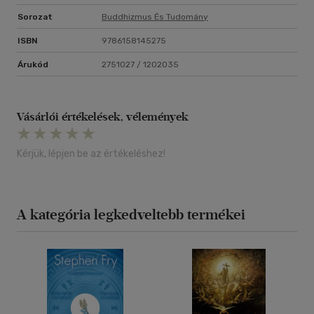
Sorozat
Buddhizmus És Tudomány
ISBN
9786158145275
Árukód
2751027 / 1202035
Vásárlói értékelések, vélemények
Kérjük, lépjen be az értékeléshez!
A kategória legkedveltebb termékei