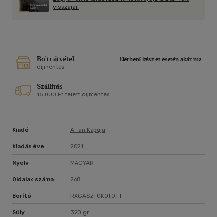
visszajár.
részese lehet annak a napjainkban zajló folyamatnak,
amelyben a gyógyítás egyetlen narratíváját a gyógyítás
sokféle
narratívája váltja fel, így a buddhista pszichoterápia is
megtalálhatja a maga helyét a terápiás eljárások között.
Bolti átvétel
Elérhető készlet esetén akár ma
díjmentes
Szállítás
15 000 Ft felett díjmentes
Kiadó
A Tan Kapuja
Kiadás éve
2021
Nyelv
MAGYAR
Oldalak száma:
268
Borító
RAGASZTÓKÖTÖTT
Súly
320 gr