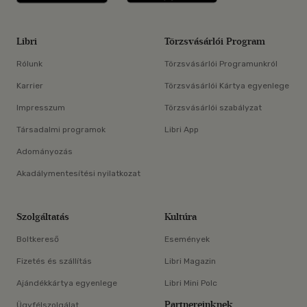
Libri
Törzsvásárlói Program
Rólunk
Törzsvásárlói Programunkról
Karrier
Törzsvásárlói Kártya egyenlege
Impresszum
Törzsvásárlói szabályzat
Társadalmi programok
Libri App
Adományozás
Akadálymentesítési nyilatkozat
Szolgáltatás
Kultúra
Boltkereső
Események
Fizetés és szállítás
Libri Magazin
Ajándékkártya egyenlege
Libri Mini Polc
Partnereinknek
Ügyfélszolgálat