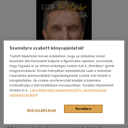
Személyre szabott könyvajánlatok!
Tisztelt Vásárlónk! Annak érdekében, hogy az ízléséhez minél
közelebb álló könyveket tudjunk a figyelmébe ajánlani, arra kérjük,
hogy fogadja el az ehhez szükséges cookie-kat a „Rendben” gomb
megnyomásával. Ennek hiányában weboldalunk csak a weboldal
használata szempontjából legszükségesebb cookie-kat telepíti a
böngészőjébe, de cookie-preferenciáit később is bármikor
módosíthatja a Süti beállítások menüpontban. További részletekért
Kívánságlistához adom
Megosztom
olvassa el a
Libri Könyvkereskedelmi Kft. adatkezelési
tájékoztatóját
!
(17 vélemény)
Rendben
Süti beállítások
Boook Kiadó Kft
|
2022
|
magyar nyelvű
|
cérnafűzött,
keménytáblás
|
455 oldal