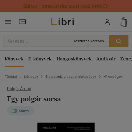
Kulacs / strandtáska most csak 1499 Ft!
Törzsvásárlói Kártya adatai
Részletes keresés
Könyvek
E-könyvek
Hangoskönyvek
Antikvár
Zene,
Főoldal
Könyvek
Életrajzok, visszaemlékezések
Hírességek
Polgár Árpád
Egy polgár sorsa
Könyv