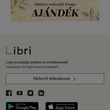
Libri
Legyen mindig képben az irodalommal!
Iratkozzon fel legfrissebb híreinkért!
Hírlevél-feliratkozás
Libri a Facebookon
Libri a Youtube-on
Libri az Instagramon
Libri a LinkedInen
Libri applikáció Szerezd meg: Google P
Libri applikáció 