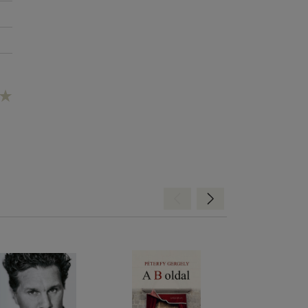
Hátra
Előre