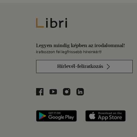
Libri
Legyen mindig képben az irodalommal!
Iratkozzon fel legfrissebb híreinkért!
Hírlevél-feliratkozás
Libri a Facebookon
Libri a Youtube-on
Libri az Instagramon
Libri a LinkedInen
Libri applikáció Szerezd m
Libri