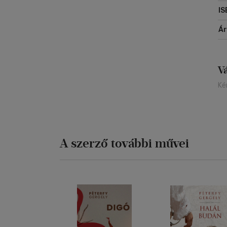
IS
Á
V
Ké
A szerző további művei