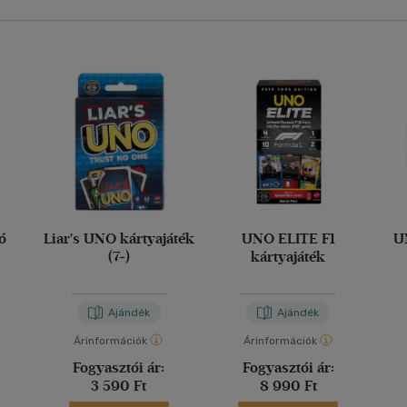
ó
Liar's UNO kártyajáték
UNO ELITE F1
U
(7+)
kártyajáték
Ajándék
Ajándék
Árinformációk
Árinformációk
Fogyasztói ár:
Fogyasztói ár:
3 590 Ft
8 990 Ft