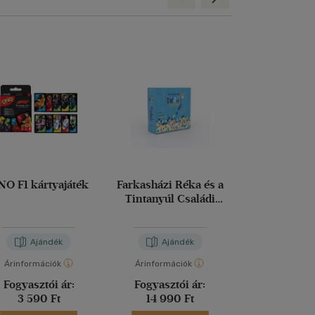
NO F1 kártyajáték
Farkasházi Réka és a
Társasjáté
Tintanyúl Családi
Kedvenc m
társasjáték
Ajándék
Ajándék
Aján
Árinformációk
Árinformációk
Árinformáci
Fogyasztói ár:
Fogyasztói ár:
Fogyasztó
3 590 Ft
14 990 Ft
5 990 