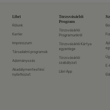
Libri
Törzsvásárlói
Sz
Program
Rólunk
Bo
Törzsvásárlói
Karrier
Fi
Programunkról
Impresszum
Aj
Törzsvásárlói Kártya
eg
egyenlege
Társadalmi programok
Üg
Törzsvásárlói
Adományozás
szabályzat
E-
Akadálymentesítési
Libri App
nyilatkozat
El
eg: Google Play
 applikáció Letölthető az App Store-ból