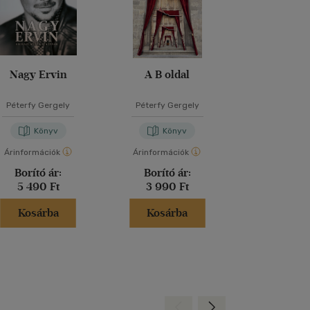
Csak on
Nagy Ervin
A B oldal
A golyó, amel
Puski
Péterfy Gergely
Péterfy Gergely
Péterfy Ge
Könyv
Könyv
Kön
Árinformációk
Árinformációk
Borító ár:
3 99
Borító ár:
Borító ár:
Akciós 
5 490 Ft
3 990 Ft
2 793 
Kosárba
Kosárba
Kosár
Hátra
Előre