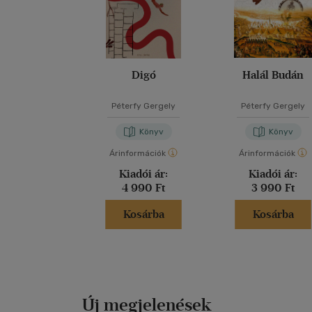
Digó
Halál Budán
Péterfy Gergely
Péterfy Gergely
Könyv
Könyv
Árinformációk
Árinformációk
Kiadói ár:
Kiadói ár:
4 990 Ft
3 990 Ft
Kosárba
Kosárba
Új megjelenések