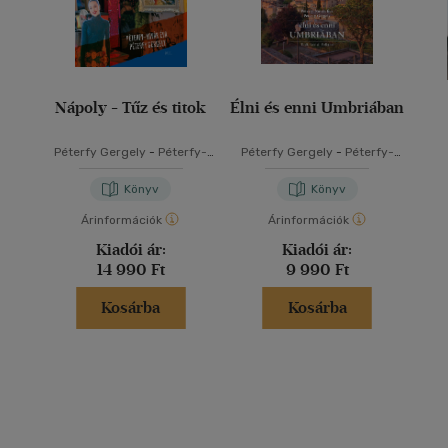
Nápoly - Tűz és titok
Élni és enni Umbriában
Péterfy Gergely
-
Péterfy-
Péterfy Gergely
-
Péterfy-
Novák Éva
Novák Éva
Könyv
Könyv
Árinformációk
Árinformációk
Kiadói ár:
Kiadói ár:
14 990 Ft
9 990 Ft
Kosárba
Kosárba