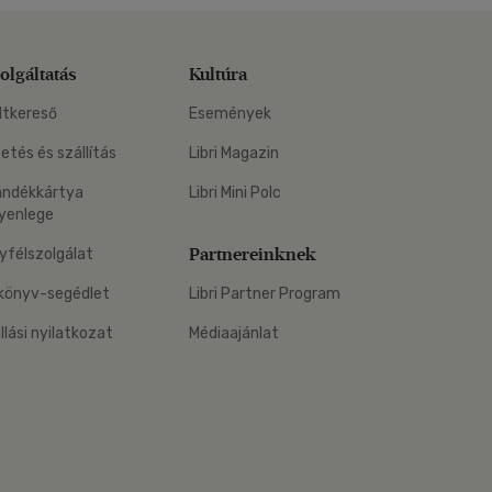
olgáltatás
Kultúra
ltkereső
Események
zetés és szállítás
Libri Magazin
ándékkártya
Libri Mini Polc
yenlege
Partnereinknek
yfélszolgálat
könyv-segédlet
Libri Partner Program
állási nyilatkozat
Médiaajánlat