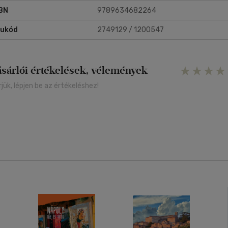
BN
9789634682264
rukód
2749129 / 1200547
ásárlói értékelések, vélemények
rjük, lépjen be az értékeléshez!