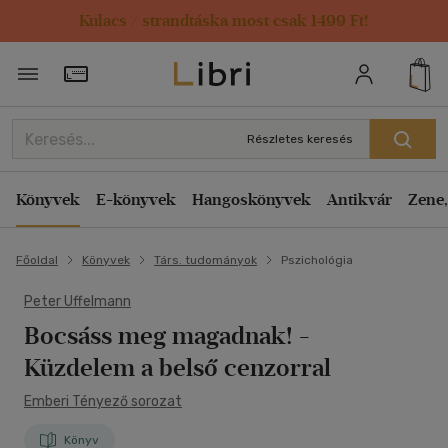
Kulacs / strandtáska most csak 1499 Ft!
Törzsvásárlói Kártya adatai
Részletes keresés
Könyvek
E-könyvek
Hangoskönyvek
Antikvár
Zene,
Főoldal
Könyvek
Társ. tudományok
Pszichológia
Peter Uffelmann
Bocsáss meg magadnak!
-
Küzdelem a belső cenzorral
Emberi Tényező sorozat
Könyv