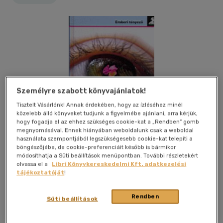
Személyre szabott könyvajánlatok!
Tisztelt Vásárlónk! Annak érdekében, hogy az ízléséhez minél
közelebb álló könyveket tudjunk a figyelmébe ajánlani, arra kérjük,
hogy fogadja el az ehhez szükséges cookie-kat a „Rendben” gomb
megnyomásával. Ennek hiányában weboldalunk csak a weboldal
használata szempontjából legszükségesebb cookie-kat telepíti a
böngészőjébe, de cookie-preferenciáit később is bármikor
módosíthatja a Süti beállítások menüpontban. További részletekért
olvassa el a
Libri Könyvkereskedelmi Kft. adatkezelési
tájékoztatóját
!
Kívánságlistához adom
Megosztom
Rendben
Süti beállítások
Athenaeum Kiadó Kft.
|
2000
|
magyar nyelvű
|
cérnafűzött,