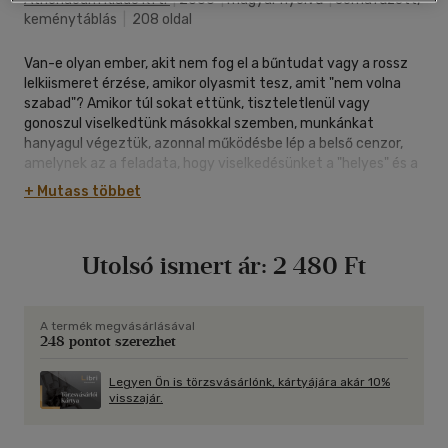
keménytáblás
|
208 oldal
Van-e olyan ember, akit nem fog el a bűntudat vagy a rossz
lelkiismeret érzése, amikor olyasmit tesz, amit "nem volna
szabad"? Amikor túl sokat ettünk, tiszteletlenül vagy
gonoszul viselkedtünk másokkal szemben, munkánkat
hanyagul végeztük, azonnal működésbe lép a belső cenzor,
amelynek az a feladata, hogy viselkedésünket a "helyes" és a
"helytelen" kategóriákba való besorolással minősítse. A
+ Mutass többet
tilalmak a neveltetés, a hagyományok és a konvenciók
hatására alakulnak bennünk szabályrendszerré, és bizony a
legtöbbünknek terhére vannak. De szükségünk van-e rájuk
Utolsó ismert ár:
2 480 Ft
egyáltalán? Lehet-e tőlünk idegen, mégis sajátunkká vált
tilalmi rendszerrel szakítani, ki tudunk-e bújni kedves
határozottsággal a cenzor öleléséből, anélkül persze, hogy
felelősségtudatunkat feladnánk.
A termék megvásárlásával
248 pontot szerezhet
Legyen Ön is törzsvásárlónk, kártyájára akár 10%
visszajár.