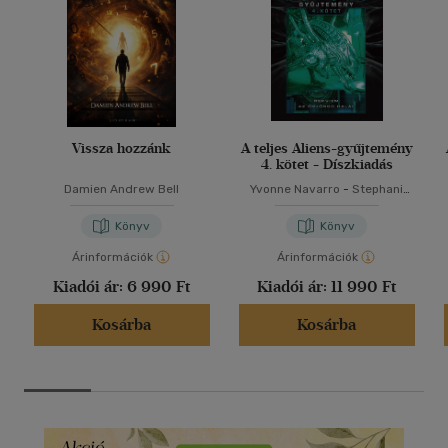
Vissza hozzánk
A teljes Aliens-gyűjtemény
4. kötet - Díszkiadás
Damien Andrew Bell
Yvonne Navarro
-
Stephani
Danelle Perry
Könyv
Könyv
Árinformációk
Árinformációk
Kiadói ár:
6 990 Ft
Kiadói ár:
11 990 Ft
Kosárba
Kosárba