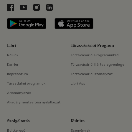
Libri a Facebookon
Libri a Youtube-on
Libri az Instagramon
Libri a LinkedInen
Libri applikáció Szerezd meg: Google P
Libri applikáció 
Libri
Törzsvásárlói Program
Rólunk
Törzsvásárlói Programunkról
Karrier
Törzsvásárlói Kártya egyenlege
Impresszum
Törzsvásárlói szabályzat
Társadalmi programok
Libri App
Adományozás
Akadálymentesítési nyilatkozat
Szolgáltatás
Kultúra
Boltkereső
Események