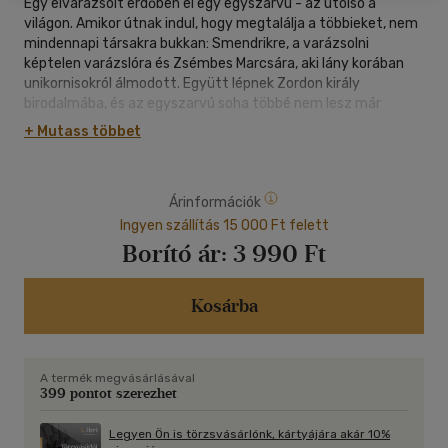
Egy elvarázsolt erdőben él egy egyszarvú - az utolsó a
világon. Amikor útnak indul, hogy megtalálja a többieket, nem
mindennapi társakra bukkan: Smendrikre, a varázsolni
képtelen varázslóra és Zsémbes Marcsára, aki lány korában
unikornisokról álmodott. Együtt lépnek Zordon király
birodalmába, és az egyszarvú soha többé nem lesz már
ugyanaz, aki egykor volt.
+ Mutass többet
Az utolsó egyszarvú örökérvényű mese csodákról, a
veszteség fájdalmáról és a szerelem erejéről. Peter S. Beagle
Árinformációk
klasszikusnak számító regénye 1968 óta töretlenül szerepel a
legjobb fantasy könyvek listáin, az évek során több
Ingyen szállítás 15 000 Ft felett
nemzedék kedvence lett, 1982-ben pedig ugyancsak sokat
Borító ár:
3 990 Ft
hivatkozott animációs film készült belőle.
Kosárba
A termék megvásárlásával
399 pontot szerezhet
Legyen Ön is törzsvásárlónk, kártyájára akár 10%