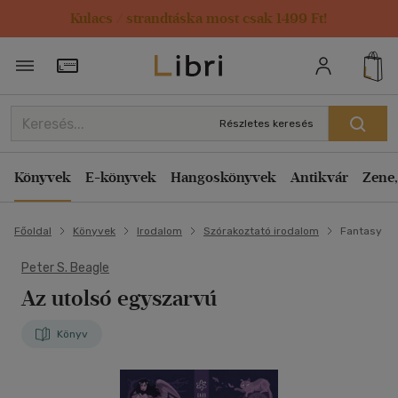
Kulacs / strandtáska most csak 1499 Ft!
Törzsvásárlói Kártya adatai
Részletes keresés
Könyvek
E-könyvek
Hangoskönyvek
Antikvár
Zene,
Főoldal
Könyvek
Irodalom
Szórakoztató irodalom
Fantasy
Peter S. Beagle
Az utolsó egyszarvú
Könyv