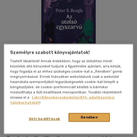
Személyre szabott könyvajánlatok!
Tisztelt Vásárlónk! Annak érdekében, hogy az ízléséhez minél
közelebb álló könyveket tudjunk a figyelmébe ajánlani, arra kérjük,
hogy fogadja el az ehhez szükséges cookie-kat a „Rendben” gomb
megnyomásával. Ennek hiányában weboldalunk csak a weboldal
használata szempontjából legszükségesebb cookie-kat telepíti a
böngészőjébe, de cookie-preferenciáit később is bármikor
módosíthatja a Süti beállítások menüpontban. További részletekért
Kívánságlistához adom
Megosztom
olvassa el a
Libri Könyvkereskedelmi Kft. adatkezelési
tájékoztatóját
!
(2 vélemény)
Rendben
Gabo Könyvkiadó Kft.
|
2022
|
magyar nyelvű
|
puhatáblás
|
Süti beállítások
298 oldal