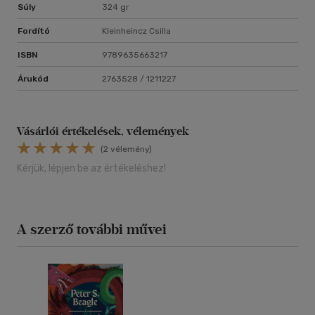
Súly
324 gr
Fordító
Kleinheincz Csilla
ISBN
9789635663217
Árukód
2763528 / 1211227
Vásárlói értékelések, vélemények
(2 vélemény)
Kérjük, lépjen be az értékeléshez!
A szerző további művei