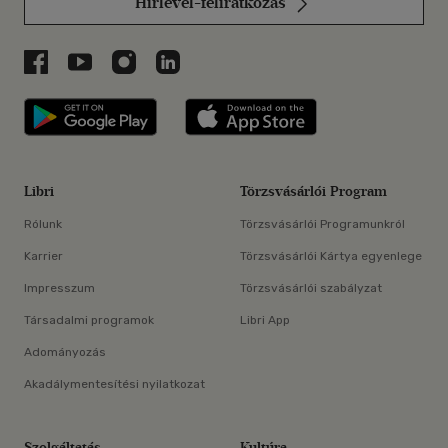
Hírlevél-feliratkozás
Libri a Facebookon
Libri a Youtube-on
Libri az Instagramon
Libri a LinkedInen
Libri applikáció Szerezd meg: Google P
Libri applikáció 
Libri
Törzsvásárlói Program
Rólunk
Törzsvásárlói Programunkról
Karrier
Törzsvásárlói Kártya egyenlege
Impresszum
Törzsvásárlói szabályzat
Társadalmi programok
Libri App
Adományozás
Akadálymentesítési nyilatkozat
Szolgáltatás
Kultúra