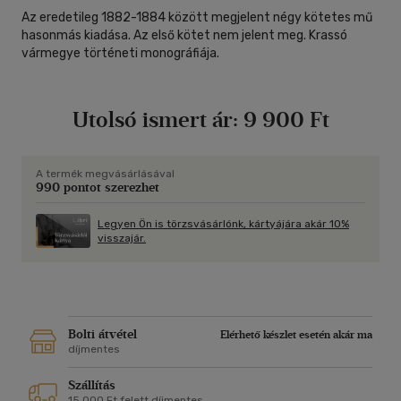
Az eredetileg 1882-1884 között megjelent négy kötetes mű
hasonmás kiadása. Az első kötet nem jelent meg. Krassó
vármegye történeti monográfiája.
Utolsó ismert ár:
9 900 Ft
A termék megvásárlásával
990 pontot szerezhet
Legyen Ön is törzsvásárlónk, kártyájára akár 10%
visszajár.
Bolti átvétel
Elérhető készlet esetén akár ma
díjmentes
Szállítás
15 000 Ft felett díjmentes