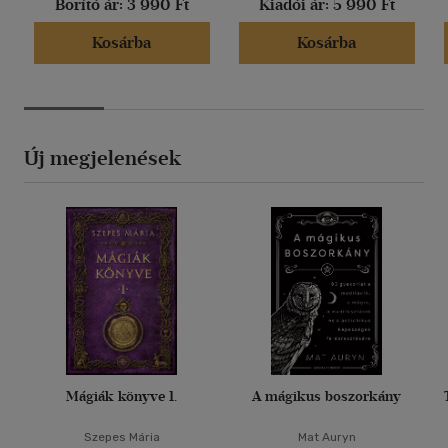
Borító ár:
3 990 Ft
Kiadói ár:
5 990 Ft
Kosárba
Kosárba
Új megjelenések
Mágiák könyve 1.
A mágikus boszorkány
Szepes Mária
Mat Auryn