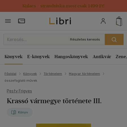
Kulacs / strandtáska most csak 1499 Ft!
Törzsvásárlói Kártya adatai
Részletes keresés
Könyvek
E-könyvek
Hangoskönyvek
Antikvár
Zene,
Főoldal
Könyvek
Történelem
Magyar történelem
összefoglaló művek
Pesty Frigyes
Krassó vármegye története III.
Könyv