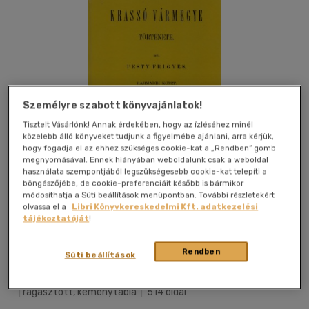
Személyre szabott könyvajánlatok!
Tisztelt Vásárlónk! Annak érdekében, hogy az ízléséhez minél
közelebb álló könyveket tudjunk a figyelmébe ajánlani, arra kérjük,
hogy fogadja el az ehhez szükséges cookie-kat a „Rendben” gomb
megnyomásával. Ennek hiányában weboldalunk csak a weboldal
használata szempontjából legszükségesebb cookie-kat telepíti a
böngészőjébe, de cookie-preferenciáit később is bármikor
módosíthatja a Süti beállítások menüpontban. További részletekért
olvassa el a
Libri Könyvkereskedelmi Kft. adatkezelési
tájékoztatóját
!
Kívánságlistához adom
Megosztom
Rendben
Süti beállítások
Históriaantik Könyvesház
|
2012
|
magyar nyelvű
|
ragasztott, keménytábla
|
514 oldal