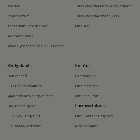
Karrier
Törzsvásárlói Kártya egyenlege
Impresszum
Törzsvásárlói szabályzat
Társadalmi programok
Libri App
Adományozás
Akadálymentesítési nyilatkozat
Szolgáltatás
Kultúra
Boltkereső
Események
Fizetés és szállítás
Libri Magazin
Ajándékkártya egyenlege
Libri Mini Polc
Partnereinknek
Ügyfélszolgálat
E-könyv-segédlet
Libri Partner Program
Elállási nyilatkozat
Médiaajánlat