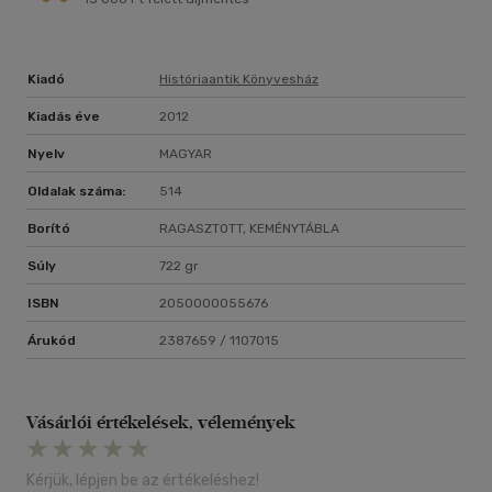
Kiadó
Históriaantik Könyvesház
Kiadás éve
2012
Nyelv
MAGYAR
Oldalak száma:
514
Borító
RAGASZTOTT, KEMÉNYTÁBLA
Súly
722 gr
ISBN
2050000055676
Árukód
2387659 / 1107015
Vásárlói értékelések, vélemények
Kérjük, lépjen be az értékeléshez!