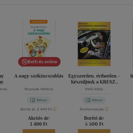
Bolti és online
ny
A nagy szókincsrablás
Egyszerűen, érthetően -
I
ny
Készüljünk a KRESZ-
vizsgára!
s
érné
Bosnyák Viktória
Pető Attila
Könyv
Könyv
Borító ár:
2 499 Ft
Árinformációk
Akciós ár:
Borító ár:
1 499 Ft
5 500 Ft