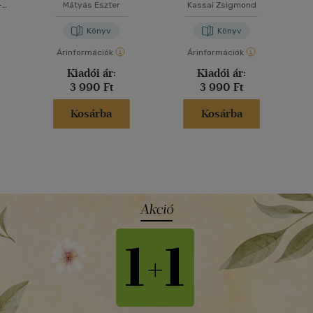
osztályosoknak
osztályosoknak
-
Mátyás Eszter
Kassai Zsigmond
ika
Könyv
Könyv
Árinformációk
Árinformációk
Kiadói ár:
Kiadói ár:
3 990 Ft
3 990 Ft
Kosárba
Kosárba