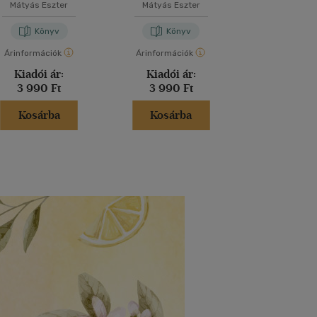
osztályosoknak
osztályosoknak
Mátyás Eszter
Mátyás Eszter
Bánfi Ri
Könyv
Könyv
Kön
Árinformációk
Árinformációk
Árinformáci
Kiadói ár:
Kiadói ár:
Kiadói 
3 990 Ft
3 990 Ft
2 480 
Kosárba
Kosárba
Kosár