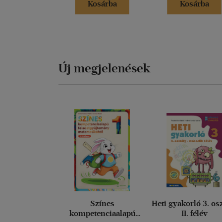
Kosárba
Kosárba
Új megjelenések
Színes
Heti gyakorló 3. os
kompetenciaalapú
II. félév