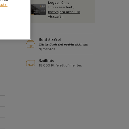
ítások
Kártya
Legyen Ön is
Vallás, mitológia
lési
m
törzsvásárlónk,
Képeslap
kártyájára akár 10%
8
és Természet
visszajár.
yv
Naptár
k
Papír, írószer
ok
Bolti átvétel
Elérhető készlet esetén akár ma
díjmentes
Szállítás
15 000 Ft felett díjmentes