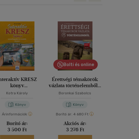
Bolti és online
Bolti és
nteraktív KRESZ
Érettségi témakörök
Kötelező olv
könyv
vázlata történelemből -
röviden felső
zemélygépkocsi-
középszinten
- 5-8. osztál
Kotra Károly
Boronkai Szabolcs
Cserhalmi Z
vezetők részére
Könyv
Könyv
Kön
Árinformációk
Borító ár:
4 680 Ft
Borító ár:
3 49
Borító ár:
Akciós ár:
Akciós 
3 500 Ft
3 276 Ft
2 443 