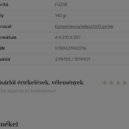
rító
FŰZVE
goldások
ly
140 gr
rozat
Kompetenciafejlesztő Füzetek
ormátum
A 4 210 X 297
BN
9789631960716
rukód
2119155 / 1019901
ásárlói értékelések, vélemények
rjük, lépjen be az értékeléshez!
rmékei