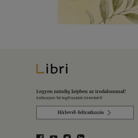
Libri
Legyen mindig képben az irodalommal!
Iratkozzon fel legfrissebb híreinkért!
Hírlevél-feliratkozás
Libri a Facebookon
Libri a Youtube-on
Libri az Instagramon
Libri a LinkedInen