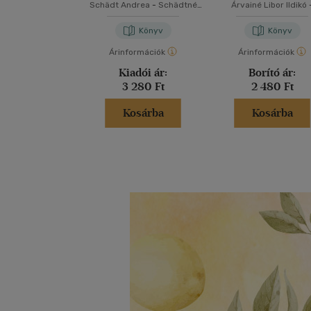
feladatgyűjtemény
Schädt Andrea
-
Schädtné
Árvainé Libor Ildikó
matematikából - 1.
Simon Andrea
Mátyásné Bondor Món
évfolyam
Könyv
Könyv
Árinformációk
Árinformációk
Kiadói ár:
Borító ár:
3 280 Ft
2 480 Ft
Kosárba
Kosárba