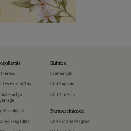
olgáltatás
Kultúra
ltkereső
Események
zetés és szállítás
Libri Magazin
ándékkártya
Libri Mini Polc
yenlege
Partnereinknek
yfélszolgálat
könyv-segédlet
Libri Partner Program