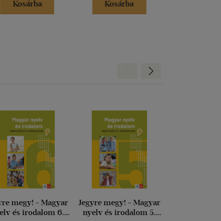
Kosárba
Kosárba
Kosár
Hátra
Előre
yre megy! - Magyar
Jegyre megy! - Magyar
Szövegértés 5
elv és irodalom 6.
nyelv és irodalom 5.