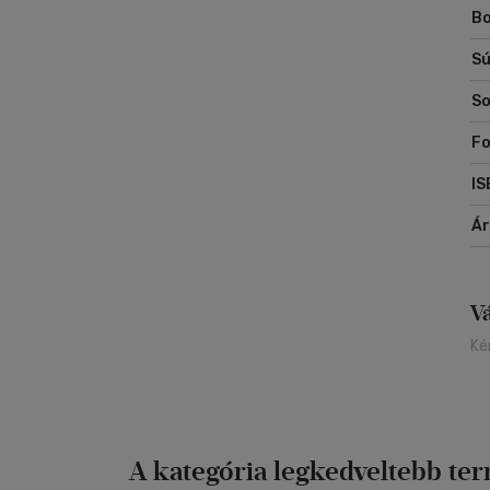
Bo
Me
Sú
So
F
IS
Á
V
Ké
A kategória legkedveltebb te