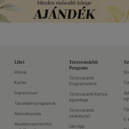
Libri
Törzsvásárlói
Sz
Program
Rólunk
Bo
Törzsvásárlói
Karrier
Fi
Programunkról
Impresszum
Aj
Törzsvásárlói Kártya
eg
egyenlege
Társadalmi programok
Üg
Törzsvásárlói
Adományozás
szabályzat
E-
Akadálymentesítési
Libri App