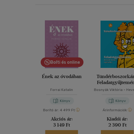
Bolti és online
Ének az óvodában
Tündérboszorká
Feladatgyűjtemé
Forrai Katalin
Bosnyák Viktória
-
Hev
Kanyó Andrea
Könyv
Könyv
Borító ár:
4 499 Ft
Árinformációk
Akciós ár:
Kiadói ár:
3 149 Ft
2 390 Ft