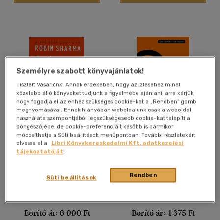
(3)
(3)
(151)
Alkalmaz
Személyre szabott könyvajánlatok!
Tisztelt Vásárlónk! Annak érdekében, hogy az ízléséhez minél
közelebb álló könyveket tudjunk a figyelmébe ajánlani, arra kérjük,
hogy fogadja el az ehhez szükséges cookie-kat a „Rendben” gomb
megnyomásával. Ennek hiányában weboldalunk csak a weboldal
használata szempontjából legszükségesebb cookie-kat telepíti a
böngészőjébe, de cookie-preferenciáit később is bármikor
A szerzetes, aki eladta a
Asszertivitás
módosíthatja a Süti beállítások menüpontban. További részletekért
Ferrariját
olvassa el a
Libri Könyvkereskedelmi Kft. adatkezelési
Robin Sharma
Sue Hadfield
-
Gill Hasson
tájékoztatóját
!
Könyv
Könyv
Rendben
Süti beállítások
Árinformációk
Árinformációk
Borító ár:
6 990 Ft
Borító ár:
4 375 Ft