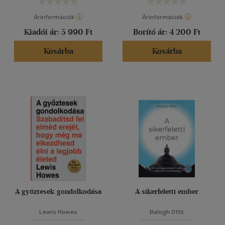
Árinformációk
Árinformációk
Kiadói ár:
5 990 Ft
Borító ár:
4 200 Ft
Kosárba
Kosárba
A győztesek gondolkodása
A sikerfeletti ember
Lewis Howes
Balogh Ottó