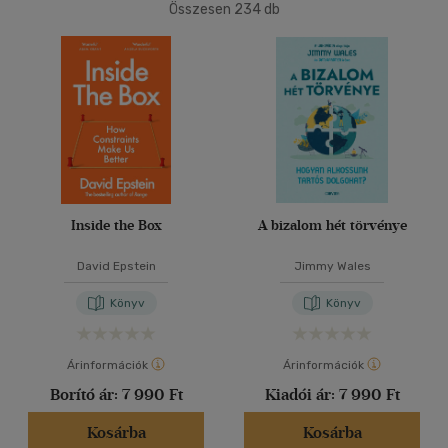
Összesen
234
db
40 db / oldal
Korosztály szerint
Ifjúsági
(1)
14 - 18 év
(1)
Alkalmaz
Felnőtt
(212)
Nyelv szerint
Magyar
(214)
Inside the Box
A bizalom hét törvénye
Angol
(19)
David Epstein
Jimmy Wales
Német
(1)
Könyv
Könyv
Vélemény szerint
Árinformációk
Árinformációk
(59)
Borító ár:
7 990 Ft
Kiadói ár:
7 990 Ft
(18)
Kosárba
Kosárba