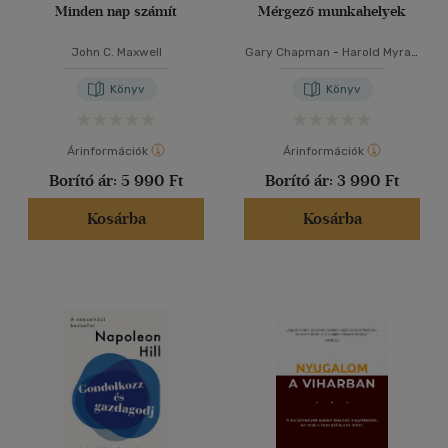
Minden nap számít
Mérgező munkahelyek
John C. Maxwell
Gary Chapman
-
Harold Myra
-
Paul White
Könyv
Könyv
Árinformációk
Árinformációk
Borító ár:
5 990 Ft
Borító ár:
3 990 Ft
Kosárba
Kosárba