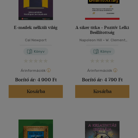
E-mailek nélküli világ
A siker titka - Pozitív Lelki
Beállítottság
Cal Newport
Napoleon Hill
-
W. Clement
Stone
Könyv
Könyv
Árinformációk
Árinformációk
Borító ár:
4 900 Ft
Borító ár:
4 790 Ft
Kosárba
Kosárba