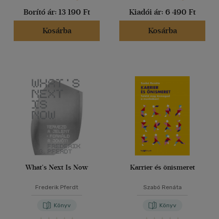
Borító ár:
13 190 Ft
Kiadói ár:
6 490 Ft
Kosárba
Kosárba
What's Next Is Now
Karrier és önismeret
Frederik Pferdt
Szabó Renáta
Könyv
Könyv