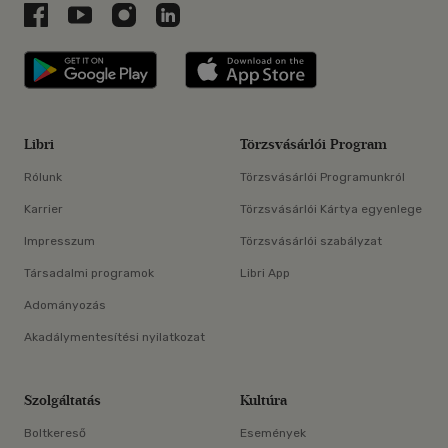
Libri a Facebookon
Libri a Youtube-on
Libri az Instagramon
Libri a LinkedInen
Libri applikáció Szerezd meg: Google P
Libri applikáció 
Libri
Törzsvásárlói Program
Rólunk
Törzsvásárlói Programunkról
Karrier
Törzsvásárlói Kártya egyenlege
Impresszum
Törzsvásárlói szabályzat
Társadalmi programok
Libri App
Adományozás
Akadálymentesítési nyilatkozat
Szolgáltatás
Kultúra
Boltkereső
Események