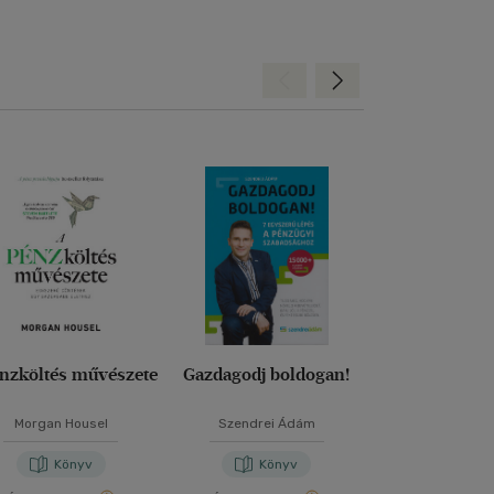
Hátra
Előre
nzköltés művészete
Gazdagodj boldogan!
Elve
Morgan Housel
Szendrei Ádám
Ray Dal
Könyv
Könyv
Kön