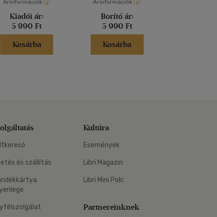
Árinformációk
Árinformációk
Árinformáci
Kiadói ár:
Borító ár:
Borító 
5 990 Ft
5 990 Ft
9 990 
Kosárba
Kosárba
Kosár
olgáltatás
Kultúra
ltkereső
Események
zetés és szállítás
Libri Magazin
ándékkártya
Libri Mini Polc
yenlege
Partnereinknek
yfélszolgálat