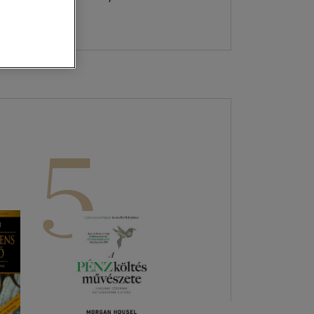
Kártya
Vallás, mitológia
m
Képeslap
és Természet
yv
Naptár
k
Papír, írószer
ok
5