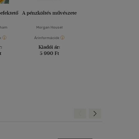
befektető
A pénzköltés művészete
aham
Morgan Housel
k
Árinformációk
r:
Kiadói ár:
t
5 990 Ft
Hátra
Előre