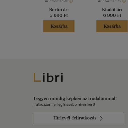
Árinformációk
Árinformációk
Borító ár:
Kiadói ár:
5 990 Ft
6 990 Ft
Kosárba
Kosárba
Libri
Legyen mindig képben az irodalommal!
Iratkozzon fel legfrissebb híreinkért!
Hírlevél-feliratkozás