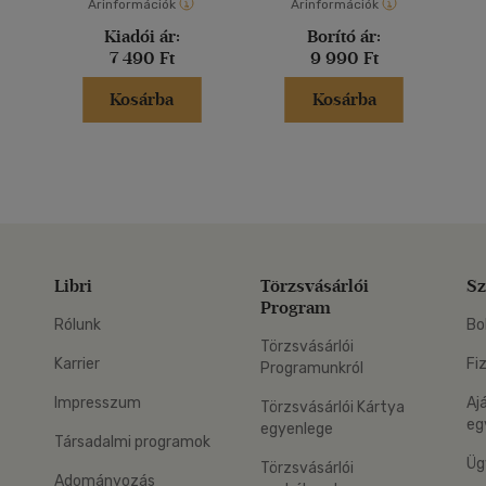
Árinformációk
Árinformációk
Kiadói ár:
Borító ár:
7 490 Ft
9 990 Ft
Kosárba
Kosárba
Libri
Törzsvásárlói
Sz
Program
Rólunk
Bo
Törzsvásárlói
Karrier
Fi
Programunkról
Impresszum
Aj
Törzsvásárlói Kártya
eg
egyenlege
Társadalmi programok
Üg
Törzsvásárlói
Adományozás