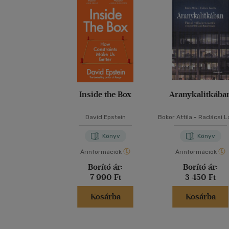
Inside the Box
Aranykalitkába
David Epstein
Bokor Attila
-
Radácsi L
Könyv
Könyv
Árinformációk
Árinformációk
Borító ár:
Borító ár:
7 990 Ft
3 450 Ft
Kosárba
Kosárba