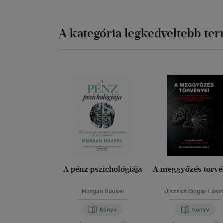
A kategória legkedveltebb te
A pénz pszichológiája
A meggyőzés törvé
Morgan Housel
Újszászi Bogár Lász
Könyv
Könyv