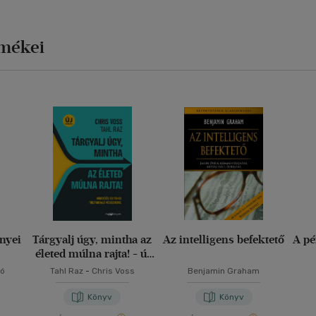
rmékei
nyei
Tárgyalj úgy, mintha az
Az intelligens befektető
A pé
életed múlna rajta! - új
kiadás
ló
Tahl Raz
-
Chris Voss
Benjamin Graham
Könyv
Könyv