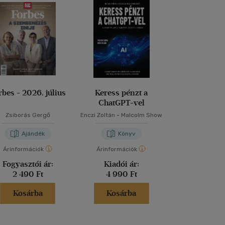
rbes - 2026. július
Keress pénzt a
Ez a könyv ar
ChatGPT-vel
hogy
Zsiborás Gergő
Enczi Zoltán
-
Malcolm Show
Cosovan Attila
-
H
Ajándék
Könyv
Kön
Árinformációk
Árinformációk
Árinformáci
Fogyasztói ár:
Kiadói ár:
Kiadói 
2 490 Ft
4 990 Ft
4 990 
Kosárba
Kosárba
Kosár