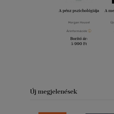
A pénz pszichológiája
A me
Morgan Housel
Új
Árinformációk
Borító ár:
5 990 Ft
Új megjelenések