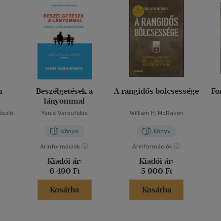
n
Beszélgetések a
A rangidős bölcsessége
Fo
lányommal
ászló
Yanis Varoufakis
William H. McRaven
Könyv
Könyv
Árinformációk
Árinformációk
Kiadói ár:
Kiadói ár:
6 490 Ft
5 900 Ft
Kosárba
Kosárba