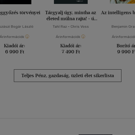
ggyőzés törvényei
Tárgyalj úgy, mintha az
Az intelligens 
életed múlna rajta! - új
kiadás
szászi Bogár László
Tahl Raz
-
Chris Voss
Benjamin Gr
Árinformációk
Árinformációk
Árinformáció
Kiadói ár:
Kiadói ár:
Borító á
6 990 Ft
7 490 Ft
9 990 F
Teljes Pénz, gazdaság, üzleti élet sikerlista