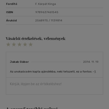
Fordító
F. Kárpát Kinga
ISBN
9789637461545
Árukód
2568975 / 1139814
Vásárlói értékelések, vélemények
Jakab Gábor
2014. 11. 19.
Az unokaöcsém kapta ajándékba, neki tetszett, ez a fontos :-).
Kérjük, lépjen be az értékeléshez!