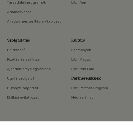
Társadalmi programok
Libri App
Adományozás
Akadálymentesítési nyilatkozat
Szolgáltatás
Kultúra
Boltkereső
Események
Fizetés és szállítás
Libri Magazin
Ajándékkártya egyenlege
Libri Mini Polc
Partnereinknek
Ügyfélszolgálat
E-könyv-segédlet
Libri Partner Program
Elállási nyilatkozat
Médiaajánlat
×
ÁSZF
Adatvédelem
Oldaltérkép
Süti beállítások
© Libri Könyvkereskedelmi Kft. Minden jog fenntartva!