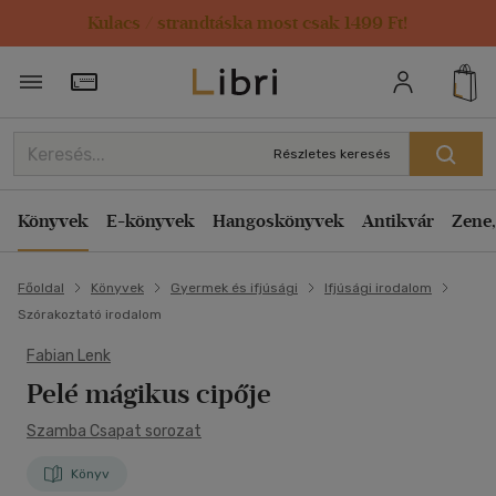
Kulacs / strandtáska most csak 1499 Ft!
Törzsvásárlói Kártya adatai
Részletes keresés
Könyvek
E-könyvek
Hangoskönyvek
Antikvár
Zene,
Főoldal
Könyvek
Gyermek és ifjúsági
Ifjúsági irodalom
Szórakoztató irodalom
Fabian Lenk
Pelé mágikus cipője
Szamba Csapat sorozat
Könyv