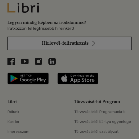
Libri
Legyen mindig képben az irodalommal!
Iratkozzon fel legfrissebb híreinkért!
Hírlevél-feliratkozás
Libri a Facebookon
Libri a Youtube-on
Libri az Instagramon
Libri a LinkedInen
Libri applikáció Szerezd meg: Google P
Libri applikáció 
Libri
Törzsvásárlói Program
Rólunk
Törzsvásárlói Programunkról
Karrier
Törzsvásárlói Kártya egyenlege
Impresszum
Törzsvásárlói szabályzat