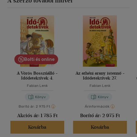
A szerző további művei
Bolti és online
A Vörös Bosszúálló -
Az athéni arany istennő -
Idődetektívek 4.
Idődetektívek 27.
Fabian Lenk
Fabian Lenk
Könyv
Könyv
Borító ár:
2 975 Ft
Árinformációk
Akciós ár:
1 785 Ft
Borító ár:
2 975 Ft
Kosárba
Kosárba