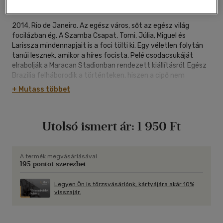
keménytáblás
|
98 oldal
2014, Rio de Janeiro. Az egész város, sőt az egész világ
focilázban ég. A Szamba Csapat, Tomi, Júlia, Miguel és
Larissza mindennapjait is a foci tölti ki. Egy véletlen folytán
tanúi lesznek, amikor a híres focista, Pelé csodacsukáját
elrabolják a Maracan Stadionban rendezett kiállításról. Egész
Brazilia felháborodik a történteken, hiszen a cipő nem
egyszerűen Pelé cipője, hanem a nemzeti tizenegy
+ Mutass többet
szerencsét hozó kabalája a világbajnokságon. A rendőrség
sötétben tapogatózik, így a Szamba Csapat saját kezébe
veszi a nyomozást...
Utolsó ismert ár:
1 950 Ft
A termék megvásárlásával
195 pontot szerezhet
Legyen Ön is törzsvásárlónk, kártyájára akár 10%
visszajár.