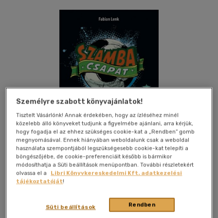
Személyre szabott könyvajánlatok!
Tisztelt Vásárlónk! Annak érdekében, hogy az ízléséhez minél
közelebb álló könyveket tudjunk a figyelmébe ajánlani, arra kérjük,
hogy fogadja el az ehhez szükséges cookie-kat a „Rendben” gomb
megnyomásával. Ennek hiányában weboldalunk csak a weboldal
használata szempontjából legszükségesebb cookie-kat telepíti a
böngészőjébe, de cookie-preferenciáit később is bármikor
módosíthatja a Süti beállítások menüpontban. További részletekért
olvassa el a
Libri Könyvkereskedelmi Kft. adatkezelési
Kívánságlistához adom
Megosztom
tájékoztatóját
!
Rendben
Süti beállítások
Fabula Stúdió Kft.
|
2014
|
magyar nyelvű
|
cérnafűzött,