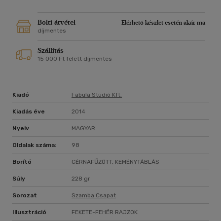
Bolti átvétel
Elérhető készlet esetén akár ma
díjmentes
Szállítás
15 000 Ft felett díjmentes
Kiadó
Fabula Stúdió Kft.
Kiadás éve
2014
Nyelv
MAGYAR
Oldalak száma:
98
Borító
CÉRNAFŰZÖTT, KEMÉNYTÁBLÁS
Súly
228 gr
Sorozat
Szamba Csapat
Illusztráció
FEKETE-FEHÉR RAJZOK