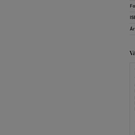
Fo
IS
Á
V