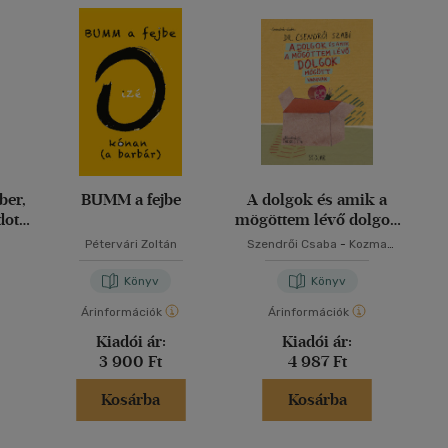
ber,
BUMM a fejbe
A dolgok és amik a
ott,
mögöttem lévő dolgok
mögött vannak
Pétervári Zoltán
Szendrői Csaba
-
Kozma
András
Könyv
Könyv
Árinformációk
Árinformációk
Kiadói ár:
Kiadói ár:
3 900 Ft
4 987 Ft
Kosárba
Kosárba