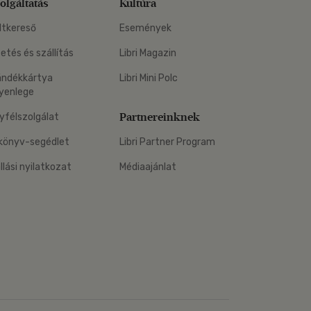
olgáltatás
Kultúra
ltkereső
Események
zetés és szállítás
Libri Magazin
ándékkártya
Libri Mini Polc
yenlege
Partnereinknek
yfélszolgálat
könyv-segédlet
Libri Partner Program
állási nyilatkozat
Médiaajánlat