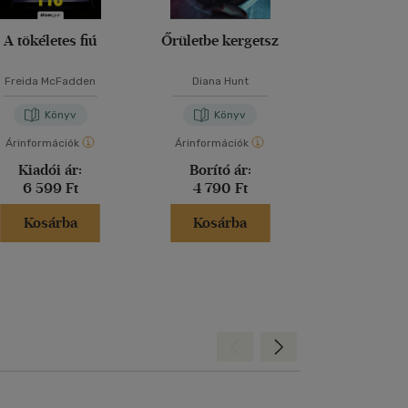
A tökéletes fiú
Őrületbe kergetsz
Lázadó nők 
Freida McFadden
Diana Hunt
Kathryn Sto
Könyv
Könyv
Kön
Árinformációk
Árinformációk
Árinformáci
Kiadói ár:
Borító ár:
Kiadói 
6 599 Ft
4 790 Ft
6 999 
Kosárba
Kosárba
Kosár
Hátra
Előre