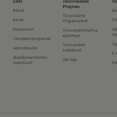
Libri
Törzsvásárlói
Sz
Program
Rólunk
Bo
Törzsvásárlói
Karrier
Fi
Programunkról
Impresszum
Aj
Törzsvásárlói Kártya
eg
egyenlege
Társadalmi programok
Üg
Törzsvásárlói
Adományozás
szabályzat
E-
Akadálymentesítési
Libri App
nyilatkozat
El
eg: Google Play
 applikáció Letölthető az App Store-ból