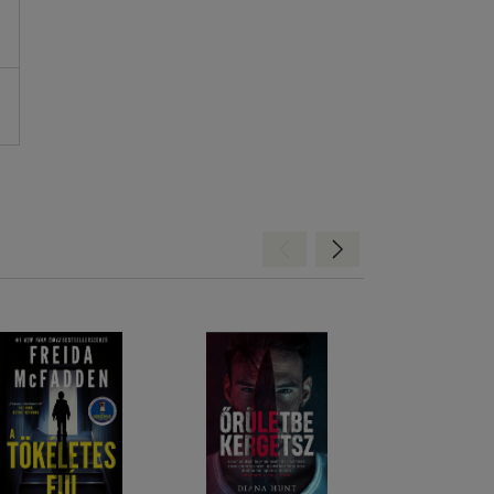
Hátra
Előre