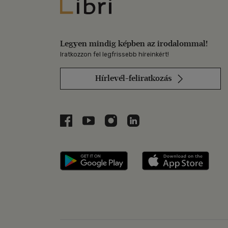
Libri
Legyen mindig képben az irodalommal!
Iratkozzon fel legfrissebb híreinkért!
Hírlevél-feliratkozás
Libri a Facebookon
Libri a Youtube-on
Libri az Instagramon
Libri a LinkedInen
Libri applikáció Szerezd m
Libri