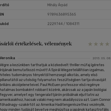
rdító
Mihály Árpád
BN
9789636895365
rukód
2229744 / 1084311
ásárlói értékelések, vélemények
Veronika
2013. 05. 08
Végre a kezünkben tarthatjuk a közkedvelt thriller műfaj ígéretes
írójának bemutatkozó művét! A Spirál lélegzetelállítóan izgalmas,
hiteles tudományos tényektől hemzsegő alkotás, amely első
pillanatától az utolsóig folyamatos feszültségben tartja olvasóját
briliáns akciójeleneteivel. Paul McEuen professzor első regénye
hatalmas bombaként robbant közénk, akárcsak az a japán biológiai
fegyver, amelyet egy tengeralattjárón próbálnak eljuttatni az
amerikaiakhoz, hacsak valaki meg nem akadályozza azt. Liam Connor
főhadnagy-szakértőt az Amerikai Haditengerészethez vezénylik,
hogy minden tudását bevetve meghiúsítsa a japánok katasztrofális