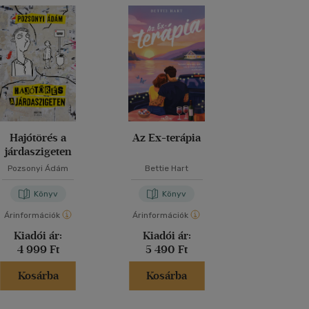
Hajótörés a
Az Ex-terápia
Túrapa
járdaszigeten
Pozsonyi Ádám
Bettie Hart
Are Kal
Könyv
Könyv
Kön
Árinformációk
Árinformációk
Árinformáci
Kiadói ár:
Kiadói ár:
Kiadói 
4 999 Ft
5 490 Ft
5 690 
Kosárba
Kosárba
Kosár