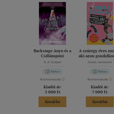
Backstage Anyu és a
A százegy éves em
Csillámpóni
aki azon gondolkod
hogy túl sokat
A. A. Cooper
Jonas Jonasson
gondolkodik
Könyv
Könyv
Árinformációk
Árinformációk
Kiadói ár:
Kiadói ár:
3 999 Ft
7 999 Ft
Kosárba
Kosárba