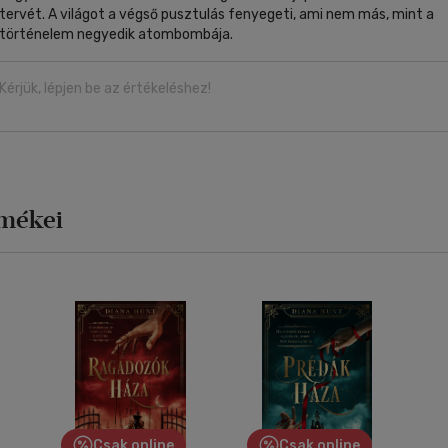
tervét. A világot a végső pusztulás fenyegeti, ami nem más, mint a
történelem negyedik atombombája.
Kérjük, lépjen be az értékeléshez!
rmékei
Csak online
Csak online