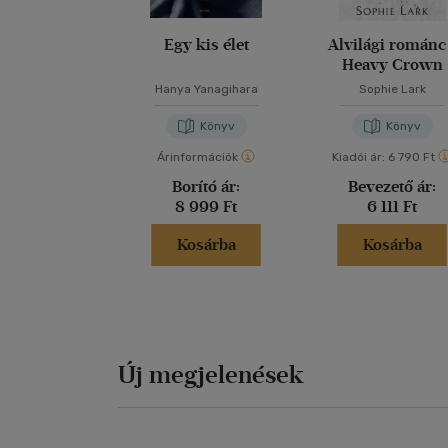
Egy kis élet
Alvilági románc
Heavy Crown
Hanya Yanagihara
Sophie Lark
Könyv
Könyv
Árinformációk
Kiadói ár:
6 790 Ft
Borító ár:
Bevezető ár:
8 999 Ft
6 111 Ft
Kosárba
Kosárba
Új megjelenések