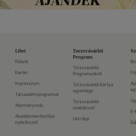
Libri
Törzsvásárlói
Sz
Program
Rólunk
Bo
Törzsvásárlói
Karrier
Fi
Programunkról
Impresszum
Aj
Törzsvásárlói Kártya
eg
egyenlege
Társadalmi programok
Üg
Törzsvásárlói
Adományozás
szabályzat
E-
Akadálymentesítési
Libri App
nyilatkozat
El