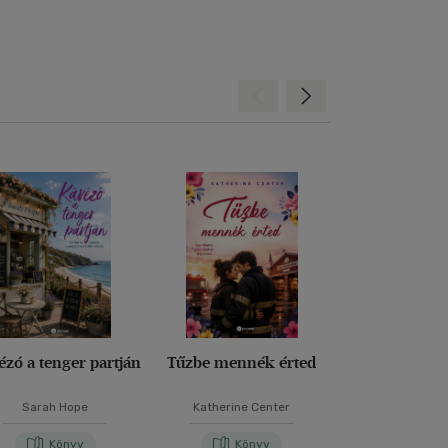
Hátra
Előre
zó a tenger partján
Tűzbe mennék érted
Tűzbe menné
Sarah Hope
Katherine Center
Katherine C
Könyv
Könyv
Kön