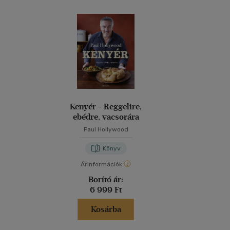
Kenyér - Reggelire,
ebédre, vacsorára
Paul Hollywood
Könyv
Árinformációk
Borító ár:
6 999 Ft
Kosárba