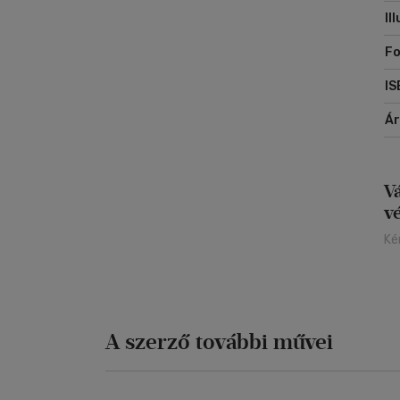
Il
Fo
IS
Á
V
v
Ké
A szerző további művei