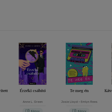
ített
Érzéki csábító
Te meg én
Kávé
Anne L. Green
Josie Lloyd
-
Emlyn Rees
Könyv
Könyv