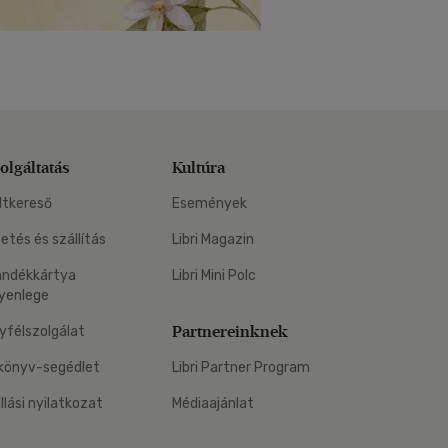
olgáltatás
Kultúra
ltkereső
Események
zetés és szállítás
Libri Magazin
ándékkártya
Libri Mini Polc
yenlege
Partnereinknek
yfélszolgálat
könyv-segédlet
Libri Partner Program
állási nyilatkozat
Médiaajánlat