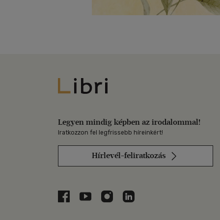
Libri
Legyen mindig képben az irodalommal!
Iratkozzon fel legfrissebb híreinkért!
Hírlevél-feliratkozás
Libri a Facebookon
Libri a Youtube-on
Libri az Instagramon
Libri a LinkedInen