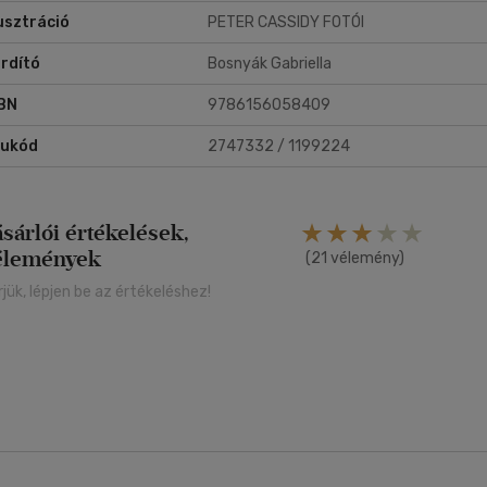
lusztráció
PETER CASSIDY FOTÓI
rdító
Bosnyák Gabriella
BN
9786156058409
rukód
2747332 / 1199224
ásárlói értékelések,
élemények
(21 vélemény)
rjük, lépjen be az értékeléshez!