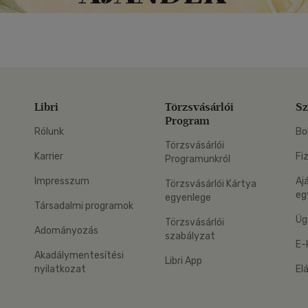
Libri
Törzsvásárlói
Sz
Program
Rólunk
Bo
Törzsvásárlói
Karrier
Fi
Programunkról
Impresszum
Aj
Törzsvásárlói Kártya
eg
egyenlege
Társadalmi programok
Üg
Törzsvásárlói
Adományozás
szabályzat
E-
Akadálymentesítési
Libri App
nyilatkozat
El