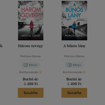
ok
Három özvegy
A bűnös lány
Patricia Gibney
Patricia Gibney
Könyv
Könyv
Árinformációk
Árinformációk
Borító ár:
Borító ár:
5 499 Ft
5 499 Ft
Kosárba
Kosárba