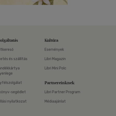
olgáltatás
Kultúra
ltkereső
Események
zetés és szállítás
Libri Magazin
ándékkártya
Libri Mini Polc
yenlege
Partnereinknek
yfélszolgálat
könyv-segédlet
Libri Partner Program
állási nyilatkozat
Médiaajánlat