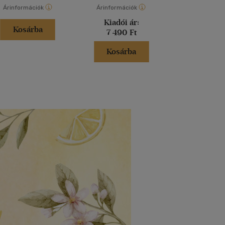
Árinformációk
Árinformációk
Árinformáci
Kiadói ár:
Kiadói 
Kosárba
7 490 Ft
2 500 
Kosárba
Kosár