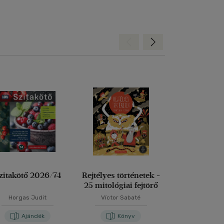
Hátra
Előre
Szitakötő 2026/74
Rejtélyes történetek -
Szent László
25 mitológiai fejtörő
legendája és
Horgas Judit
Víctor Sabaté
Varsányi J
Ajándék
Könyv
Kön