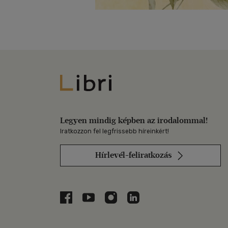
Libri
Legyen mindig képben az irodalommal!
Iratkozzon fel legfrissebb híreinkért!
Hírlevél-feliratkozás
Libri a Facebookon
Libri a Youtube-on
Libri az Instagramon
Libri a LinkedInen