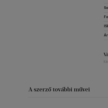
So
Ma
Fo
A 
me
IS
Á
V
Ké
A szerző további művei