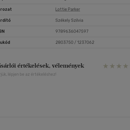
rozat
Lottie Parker
jd újabb gyilkosság történik...
rdító
Székely Szilvia
háromgyerekes Lottie az érzéseit kikapcsolva, vérbeli profiként minde
gtesz, hogy Mooney őrmesterrel mielőbb felgöngyölítsék az ügyet.
BN
9789636047597
rukód
2803750 / 1237062
ásárlói értékelések, vélemények
rjük, lépjen be az értékeléshez!