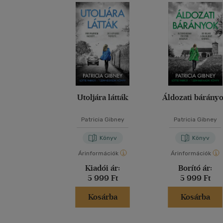
Utoljára látták
Áldozati bárány
Patricia Gibney
Patricia Gibney
Könyv
Könyv
Árinformációk
Árinformációk
Kiadói ár:
Borító ár:
5 999 Ft
5 999 Ft
Kosárba
Kosárba