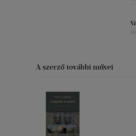
V
Ké
A szerző további művei