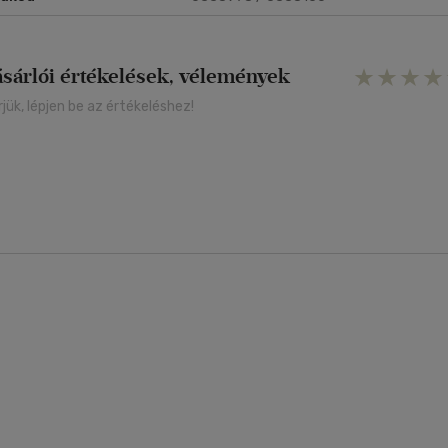
ásárlói értékelések, vélemények
rjük, lépjen be az értékeléshez!