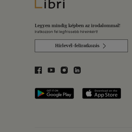
Libri
Legyen mindig képben az irodalommal!
Iratkozzon fel legfrissebb híreinkért!
Hírlevél-feliratkozás
Libri a Facebookon
Libri a Youtube-on
Libri az Instagramon
Libri a LinkedInen
Libri applikáció Szerezd m
Libri