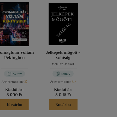
omagfutár voltam
Jelképek mögött -
Magd
Pekingben
valóság
Méliusz József
Nora Bos
Könyv
Könyv
Kön
Árinformációk
Árinformációk
Árinformáci
Kiadói ár:
Kiadói ár:
Kiadói 
5 999 Ft
3 045 Ft
5 999 
Kosárba
Kosárba
Kosár