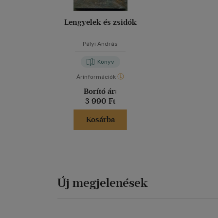
Lengyelek és zsidók
Pályi András
Könyv
Árinformációk
Borító ár:
3 990 Ft
Kosárba
Új megjelenések