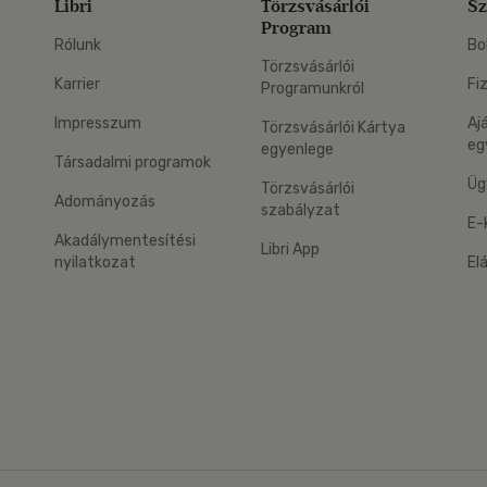
Libri
Törzsvásárlói
Sz
Program
Rólunk
Bo
Törzsvásárlói
Karrier
Fi
Programunkról
Impresszum
Aj
Törzsvásárlói Kártya
eg
egyenlege
Társadalmi programok
Üg
Törzsvásárlói
Adományozás
szabályzat
E-
Akadálymentesítési
Libri App
nyilatkozat
El
eg: Google Play
 applikáció Letölthető az App Store-ból