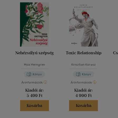
Nehézsúlyú szépség
Toxic Relationship
Cs
Moa Herngren
Krisztian Korasz
Könyv
Könyv
Árinformációk
Árinformációk
Kiadói ár:
Kiadói ár:
5 499 Ft
4 990 Ft
Kosárba
Kosárba