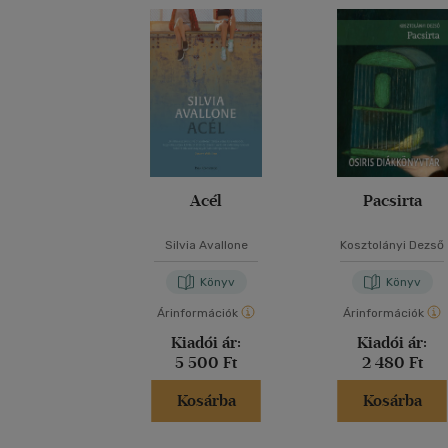
Acél
Pacsirta
Silvia Avallone
Kosztolányi Dezső
Könyv
Könyv
Árinformációk
Árinformációk
Kiadói ár:
Kiadói ár:
5 500 Ft
2 480 Ft
Kosárba
Kosárba