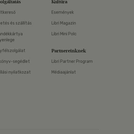
olgáltatás
Kultúra
ltkereső
Események
zetés és szállítás
Libri Magazin
ándékkártya
Libri Mini Polc
yenlege
Partnereinknek
yfélszolgálat
könyv-segédlet
Libri Partner Program
állási nyilatkozat
Médiaajánlat