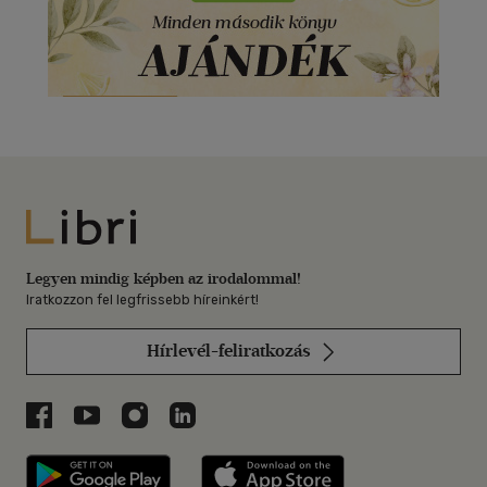
Libri
Legyen mindig képben az irodalommal!
Iratkozzon fel legfrissebb híreinkért!
Hírlevél-feliratkozás
Libri a Facebookon
Libri a Youtube-on
Libri az Instagramon
Libri a LinkedInen
Libri applikáció Szerezd meg: Google P
Libri applikáció 