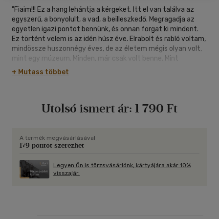
"Fiaim!!! Ez a hang lehántja a kérgeket. Itt el van találva az
egyszerű, a bonyolult, a vad, a beilleszkedő. Megragadja az
egyetlen igazi pontot bennünk, és onnan forgat ki mindent.
Ez történt velem is az idén húsz éve. Elrabolt és rabló voltam,
mindössze huszonnégy éves, de az életem mégis olyan volt,
mint egy múzeum. Minden, már csak volt benne. Mint
homokba markolva, melyet minél jobban szorítunk, annál
+ Mutass többet
jobban fut ki ujjaink közül, így vált reménytelenül múlttá a
habzsolni kívánt jelen. Megcsapott a fekete szél aznapon,
mikor aztán mégis úgy döntöttem, hogy..." - írja Pajor Tamás
Utolsó ismert ár:
1 790 Ft
könyve előszavában, s hogy miként határozott, mi is volt ez a
sorsfordító pillanat, erről szól a Kötetlen kötet minden sora.
Az exneurotik zenekar frontembere, Pajor Tamás ugyanis
először gyűjtötte kötetbe azóta írt, válogatott dalszövegeit
A termék megvásárlásával
179 pontot szerezhet
- amelyek műfajukból adódó prozódiájukban a dallamot
követik, s a zenével együtt érvényesülnek igazán -,
verskísérleteit, kisprózáit, amelyek feltárják azt az utat, amit
Legyen Ön is törzsvásárlónk, kártyájára akár 10%
visszajár.
a Rocktérítő c. filmbéli önmagától mai önmagára találásáig
tett meg.