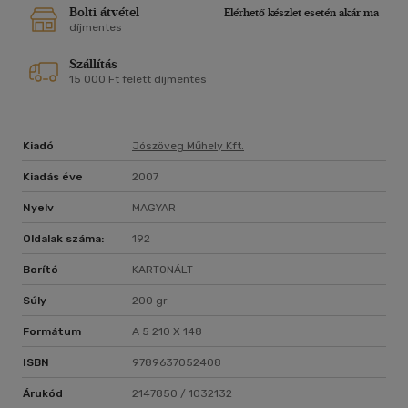
Bolti átvétel
Elérhető készlet esetén akár ma
díjmentes
Szállítás
15 000 Ft felett díjmentes
Kiadó
Jószöveg Műhely Kft.
Kiadás éve
2007
Nyelv
MAGYAR
Oldalak száma:
192
Borító
KARTONÁLT
Súly
200 gr
Formátum
A 5 210 X 148
ISBN
9789637052408
Árukód
2147850 / 1032132