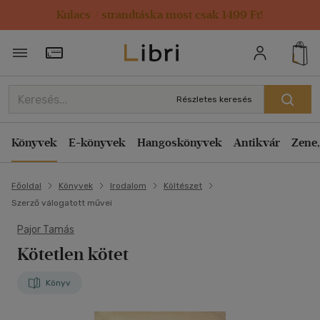
Kulacs / strandtáska most csak 1499 Ft!
Törzsvásárlói Kártya adatai
Részletes keresés
Könyvek
E-könyvek
Hangoskönyvek
Antikvár
Zene,
Főoldal
Könyvek
Irodalom
Költészet
Szerző válogatott művei
Pajor Tamás
Kötetlen kötet
Könyv