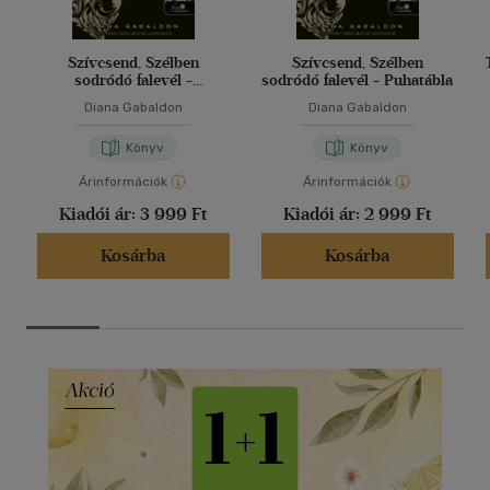
Szívcsend, Szélben
Szívcsend, Szélben
sodródó falevél -
sodródó falevél - Puhatábla
Keménytábla
Diana Gabaldon
Diana Gabaldon
Könyv
Könyv
Árinformációk
Árinformációk
Kiadói ár:
3 999 Ft
Kiadói ár:
2 999 Ft
Kosárba
Kosárba