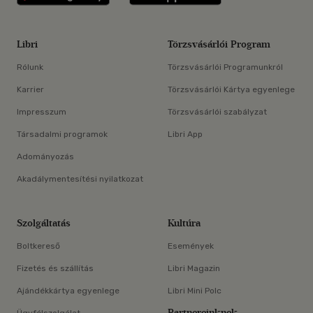
Libri
Törzsvásárlói Program
Rólunk
Törzsvásárlói Programunkról
Karrier
Törzsvásárlói Kártya egyenlege
Impresszum
Törzsvásárlói szabályzat
Társadalmi programok
Libri App
Adományozás
Akadálymentesítési nyilatkozat
Szolgáltatás
Kultúra
Boltkereső
Események
Fizetés és szállítás
Libri Magazin
Ajándékkártya egyenlege
Libri Mini Polc
Partnereinknek