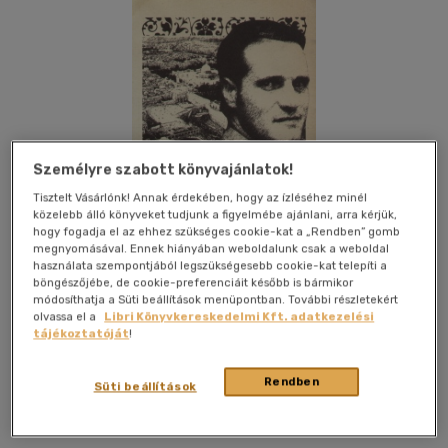
Személyre szabott könyvajánlatok!
Tisztelt Vásárlónk! Annak érdekében, hogy az ízléséhez minél
közelebb álló könyveket tudjunk a figyelmébe ajánlani, arra kérjük,
hogy fogadja el az ehhez szükséges cookie-kat a „Rendben” gomb
megnyomásával. Ennek hiányában weboldalunk csak a weboldal
használata szempontjából legszükségesebb cookie-kat telepíti a
böngészőjébe, de cookie-preferenciáit később is bármikor
módosíthatja a Süti beállítások menüpontban. További részletekért
olvassa el a
Libri Könyvkereskedelmi Kft. adatkezelési
Kívánságlistához adom
Megosztom
tájékoztatóját
!
Rendben
Süti beállítások
Jószöveg Műhely Kft.
|
2007
|
magyar nyelvű
|
kartonált
|
192 oldal